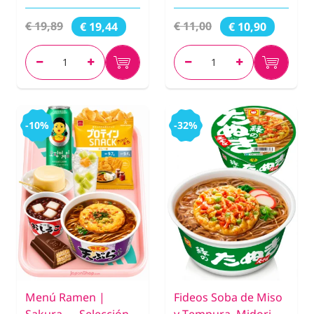
€ 19,89
€ 11,00
€ 19,44
€ 10,90
-10%
-32%
Menú Ramen |
Fideos Soba de Miso