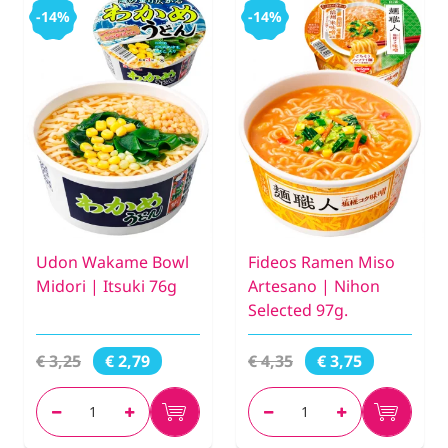
-14%
-14%
Udon Wakame Bowl
Fideos Ramen Miso
Midori | Itsuki 76g
Artesano | Nihon
Selected 97g.
€ 3,25
€ 4,35
€ 2,79
€ 3,75