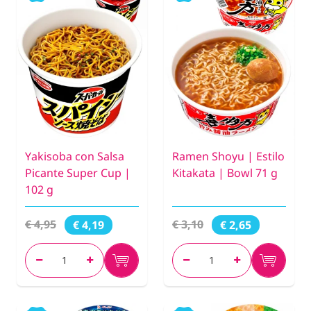
Yakisoba con Salsa
Ramen Shoyu | Estilo
Picante Super Cup |
Kitakata | Bowl 71 g
102 g
€ 4,95
€ 3,10
€ 4,19
€ 2,65