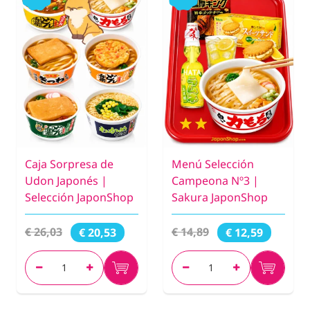
Caja Sorpresa de
Menú Selección
Udon Japonés |
Campeona Nº3 |
Selección JaponShop
Sakura JaponShop
€ 26,03
€ 14,89
€ 20,53
€ 12,59