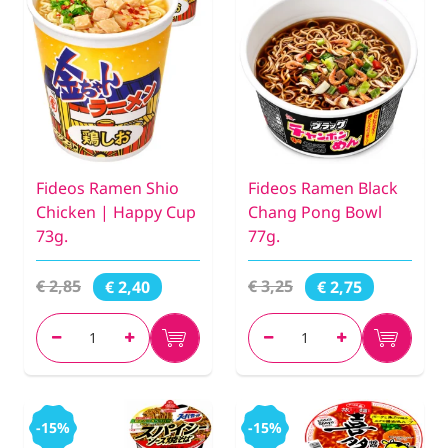
Fideos Ramen Shio
Fideos Ramen Black
Chicken | Happy Cup
Chang Pong Bowl
73g.
77g.
€ 2,85
€ 3,25
€ 2,40
€ 2,75
-15%
-15%