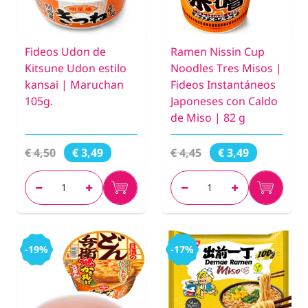
Fideos Udon de
Ramen Nissin Cup
Kitsune Udon estilo
Noodles Tres Misos |
kansai | Maruchan
Fideos Instantáneos
105g.
Japoneses con Caldo
de Miso | 82 g
€ 4,50
€ 4,45
€ 3,49
€ 3,49
-19%
-17%