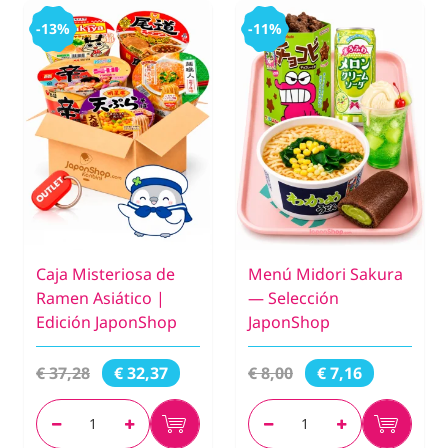
-13%
-11%
Caja Misteriosa de
Menú Midori Sakura
Ramen Asiático |
— Selección
Edición JaponShop
JaponShop
€ 37,28
€ 8,00
€ 32,37
€ 7,16