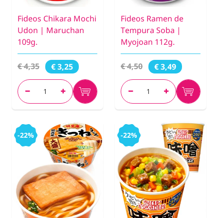
Fideos Chikara Mochi
Fideos Ramen de
Udon | Maruchan
Tempura Soba |
109g.
Myojoan 112g.
€ 4,35
€ 4,50
€ 3,25
€ 3,49
-22%
-22%