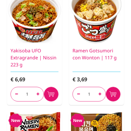
Yakisoba UFO
Ramen Gotsumori
Extragrande | Nissin
con Wonton | 117 g
223 g
€ 6,69
€ 3,69
New
New