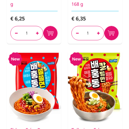
g
168 g
€ 6,25
€ 6,35
New
New