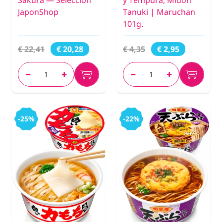
Sakura — Selección
y Tempura, Midori
JaponShop
Tanuki | Maruchan
101g.
€ 22,41
€ 4,35
€ 20,28
€ 2,95
-25%
-22%