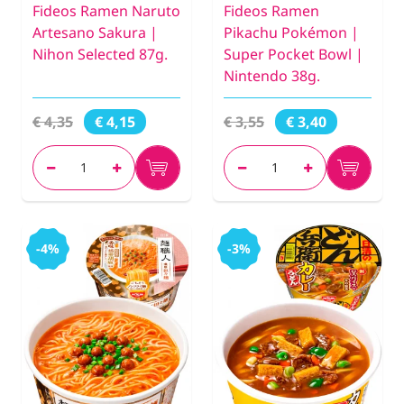
Fideos Ramen Naruto
Fideos Ramen
Artesano Sakura |
Pikachu Pokémon |
Nihon Selected 87g.
Super Pocket Bowl |
Nintendo 38g.
€ 4,35
€ 3,55
€ 4,15
€ 3,40
-4%
-3%