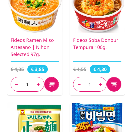
Fideos Ramen Miso
Fideos Soba Donburi
Artesano | Nihon
Tempura 100g.
Selected 97g.
€ 4,35
€ 4,55
€ 3,85
€ 4,30