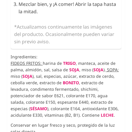
Mezclar bien, y ¡A comer! Abrir la tapa hasta
la mitad.
*Actualizamos continuamente las imágenes
del producto. Ocasionalmente pueden variar
sin previo aviso.
Ingredientes:
FIDEOS FRITOS:
harina de
TRIGO
, manteca, aceite de
palma, almidón, sal, salsa de
SOJA
, miso (
SOJA
).
S
OPA:
miso (
SOJA
), sal, especias, azúcar, extracto de cerdo,
cebolla verde, extracto de
BONITO
, extracto de
levadura, condimento fermentado,
shichimi,
potenciador de sabor E621, colorante E170
, agua
salada, colorante E150, espesante E440
, extracto de
especias (
SÉSAMO
), colorante E164, antioxidante E306,
acidulante E330, vitaminas (B2, B1). Contiene
LECHE
.
Conservar en lugar fresco y seco, protegido de la luz
solar directa.