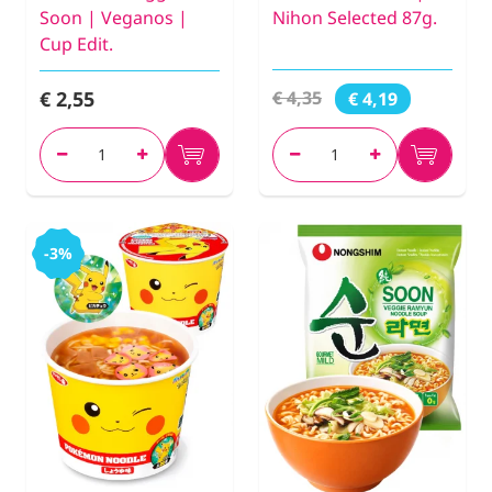
Soon | Veganos |
Nihon Selected 87g.
Cup Edit.
€ 2,55
€ 4,35
€ 4,19
-3%