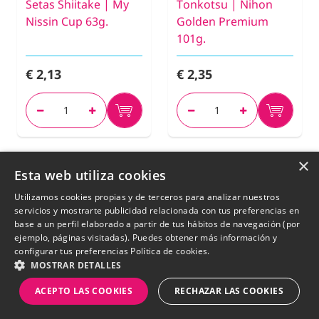
Setas Shiitake | My
Tonkotsu | Nihon
Nissin Cup 63g.
Golden Premium
101g.
€ 2,13
€ 2,35
×
Esta web utiliza cookies
New
Utilizamos cookies propias y de terceros para analizar nuestros
servicios y mostrarte publicidad relacionada con tus preferencias en
base a un perfil elaborado a partir de tus hábitos de navegación (por
ejemplo, páginas visitadas). Puedes obtener más información y
configurar tus preferencias
Política de cookies.
MOSTRAR DETALLES
ACEPTO LAS COOKIES
RECHAZAR LAS COOKIES