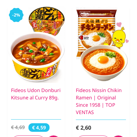
-2%
Fideos Udon Donburi
Fideos Nissin Chikin
Kitsune al Curry 89g.
Ramen | Original
Since 1958 | TOP
VENTAS
€ 2,60
€ 4,69
€ 4,59