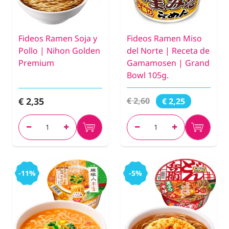
Fideos Ramen Soja y
Fideos Ramen Miso
Pollo | Nihon Golden
del Norte | Receta de
Premium
Gamamosen | Grand
Bowl 105g.
€ 2,35
€ 2,60
€ 2,25
-11%
-5%