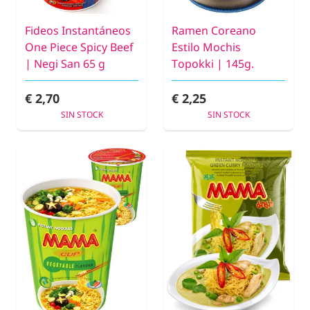
Fideos Instantáneos
Ramen Coreano
One Piece Spicy Beef
Estilo Mochis
| Negi San 65 g
Topokki | 145g.
€ 2,70
€ 2,25
SIN STOCK
SIN STOCK