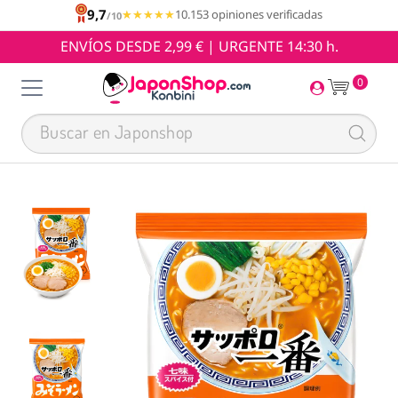
9,7
★★★★★
★★★★★
10.153 opiniones verificadas
/10
ENVÍOS DESDE 2,99 € | URGENTE 14:30 h.
0