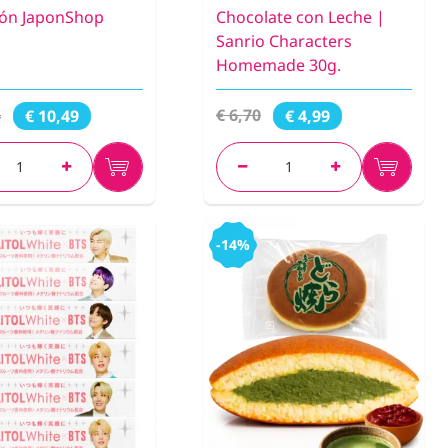
ión JaponShop
Chocolate con Leche |
Sanrio Characters
Homemade 30g.
4
€ 6,70
€ 10,49
€ 4,99
-14%