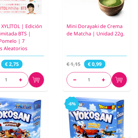
s XYLITOL | Edición
Mini Dorayaki de Crema
Limitada BTS |
de Matcha | Unidad 22g.
Pomelo | 7
s Aleatorios
€ 1,15
€ 2,75
€ 0,99
-6%