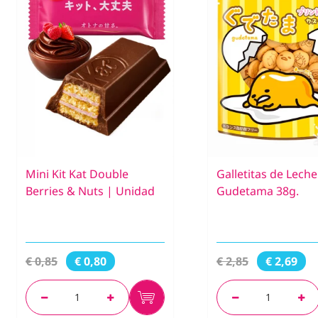
Mini Kit Kat Double
Galletitas de Leche
Berries & Nuts | Unidad
Gudetama 38g.
€ 0,85
€ 2,85
€ 0,80
€ 2,69