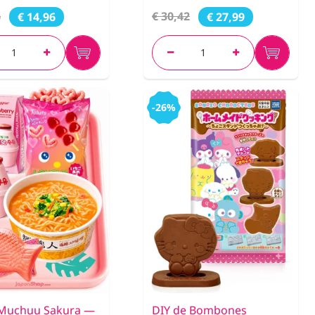
6
€ 30,42
€ 14,96
€ 27,99
-26%
Muchuu Sakura —
DIY de Bombones