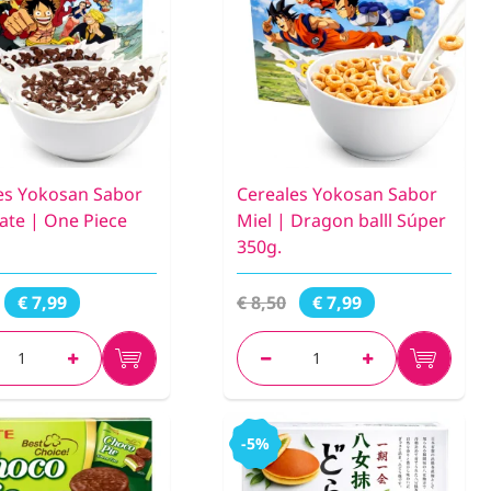
es Yokosan Sabor
Cereales Yokosan Sabor
ate | One Piece
Miel | Dragon balll Súper
350g.
€ 8,50
€ 7,99
€ 7,99
-5%