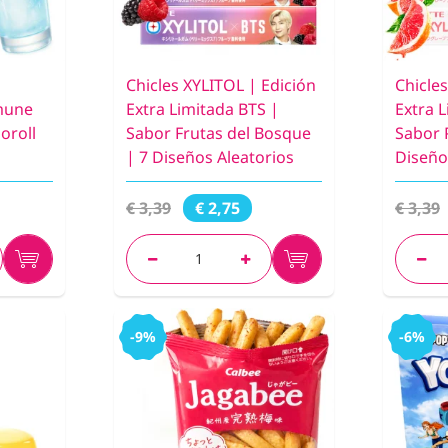
Chicles XYLITOL | Edición
Chicle
mune
Extra Limitada BTS |
Extra 
oroll
Sabor Frutas del Bosque
Sabor 
| 7 Diseños Aleatorios
Diseño
€ 3,39
€ 3,39
€ 2,75
-9%
-6%