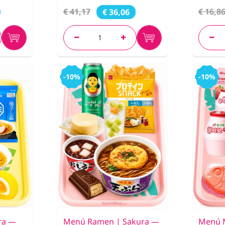
€ 41,17
€ 16,8
€ 36,06
-10%
-10%
ra —
Menú Ramen | Sakura —
Menú 