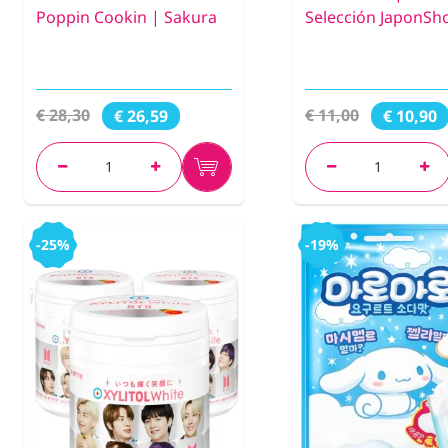
Poppin Cookin | Sakura
Selección JaponSh
€ 28,30
€ 11,00
€ 26,59
€ 10,90
-25%
-19%