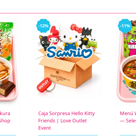
-12%
-11%
akura
Caja Sorpresa Hello Kitty
Menú 
nShop
Friends | Love Outlet
— Sele
Event