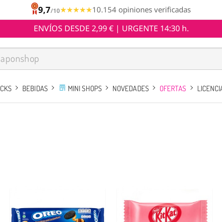
9,7
★★★★★
★★★★★
10.154 opiniones verificadas
/10
ENVÍOS DESDE 2,99 € | URGENTE 14:30 h.
ACKS
BEBIDAS
MINI SHOPS
NOVEDADES
OFERTAS
LICENCI