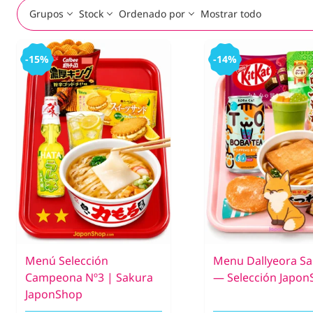
Grupos
Stock
Ordenado por
Mostrar todo
-15%
-14%
Menú Selección
Menu Dallyeora S
Campeona Nº3 | Sakura
— Selección Japo
JaponShop