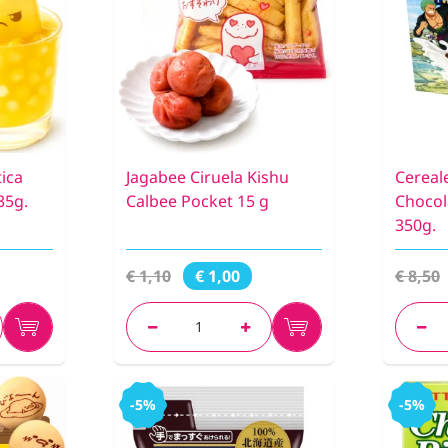
ica
Jagabee Ciruela Kishu
Cereal
35g.
Calbee Pocket 15 g
Chocol
350g.
€ 1,10
€ 8,50
€ 1,00
-5%
-5%