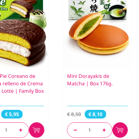
Pie Coreano de
Mini Dorayakis de
 relleno de Crema
Matcha | Box 176g.
 Lotte | Family Box
€ 8,50
€ 5,95
€ 8,10