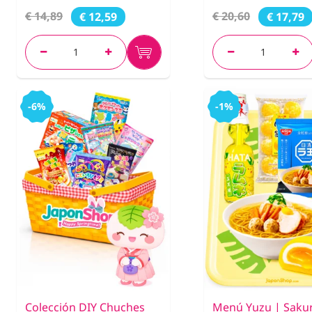
€ 14,89
€ 20,60
€ 12,59
€ 17,79
-6%
-1%
Colección DIY Chuches
Menú Yuzu | Saku