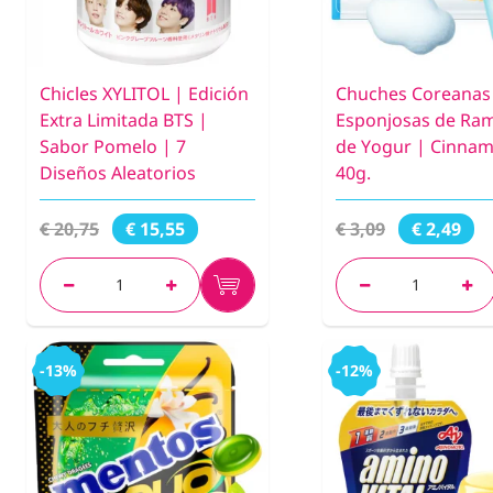
Chicles XYLITOL | Edición
Chuches Coreanas
Extra Limitada BTS |
Esponjosas de Ra
Sabor Pomelo | 7
de Yogur | Cinnam
Diseños Aleatorios
40g.
€ 20,75
€ 3,09
€ 15,55
€ 2,49
-13%
-12%