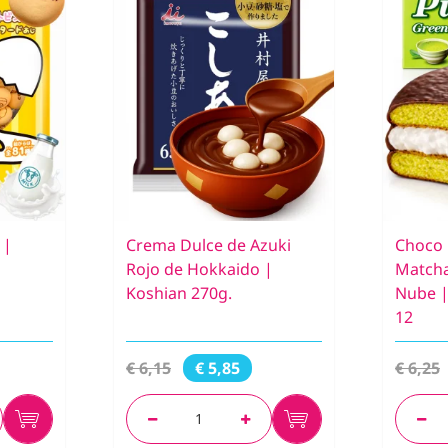
 |
Crema Dulce de Azuki
Choco 
Rojo de Hokkaido |
Matcha
Koshian 270g.
Nube |
12
€ 6,15
€ 6,25
€ 5,85