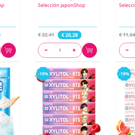
op
Selección JaponShop
Selecc
€ 22,41
€ 11,6
€ 20,28
-19%
-19%