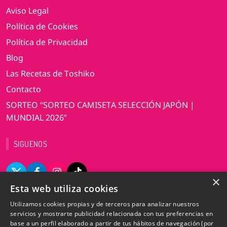
Aviso Legal
Política de Cookies
Política de Privacidad
Blog
Las Recetas de Toshiko
Contacto
SORTEO “SORTEO CAMISETA SELECCIÓN JAPÓN |
MUNDIAL 2026”
SIGUENOS
×
Esta web utiliza cookies
VERSIÓN DE ESCRITORIO
Utilizamos cookies propias y de terceros para analizar nuestros
servicios y mostrarte publicidad relacionada con tus preferencias en
base a un perfil elaborado a partir de tus hábitos de navegación (por