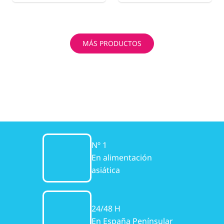
MÁS PRODUCTOS
Nº 1
En alimentación
asiática
24/48 H
En España Penínsular