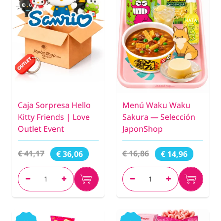
Caja Sorpresa Hello
Menú Waku Waku
Kitty Friends | Love
Sakura — Selección
Outlet Event
JaponShop
€ 41,17
€ 16,86
€ 36,06
€ 14,96