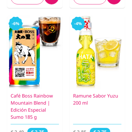
-6%
-4%
Café Boss Rainbow
Ramune Sabor Yuzu
Mountain Blend |
200 ml
Edición Especial
Sumo 185 g
€ 2,49
€ 2,85