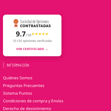
9.7
★★★★★
★★★★★
/10
10.155 opiniones verificadas
VER CERTIFICADO →
INFORMACIÓN
Quiénes Somos
Preguntas Frecuentes
Sistema Puntos
Condiciones de compra y Envíos
Derecho de desistimiento