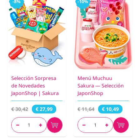
-8%
-10%
Selección Sorpresa
Menú Muchuu
de Novedades
Sakura — Selección
JaponShop | Sakura
JaponShop
€ 30,42
€ 11,64
€ 27,99
€ 10,49