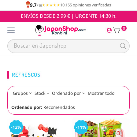
9,7
★★★★★
★★★★★
10.155 opiniones verificadas
/10
ENVÍOS DESDE 2,99 € | URGENTE 14:30 h.
0
REFRESCOS
Grupos
Stock
Ordenado por
Mostrar todo
Ordenado por:
Recomendados
-12%
-11%