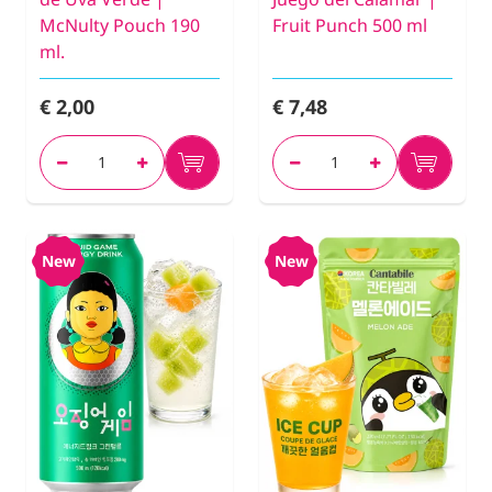
McNulty Pouch 190
Fruit Punch 500 ml
ml.
€ 2,00
€ 7,48
New
New