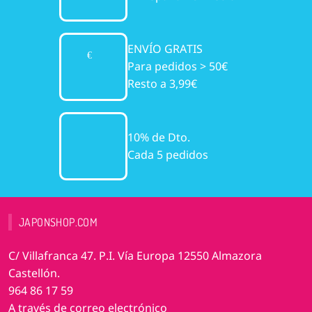
ENVÍO GRATIS
Para pedidos > 50€
Resto a 3,99€
10% de Dto.
Cada 5 pedidos
JAPONSHOP.COM
C/ Villafranca 47. P.I. Vía Europa 12550 Almazora
Castellón.
964 86 17 59
A través de correo electrónico