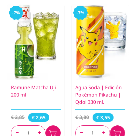
-7%
-7%
Ramune Matcha Uji
Agua Soda | Edición
200 ml
Pokémon Pikachu |
Qdol 330 ml.
€ 2,85
€ 3,80
€ 2,65
€ 3,55