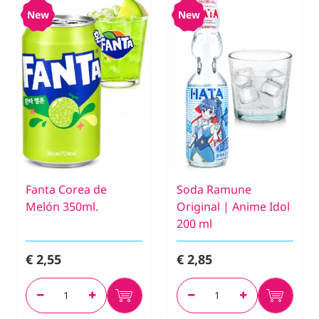
New
New
Fanta Corea de
Soda Ramune
Melón 350ml.
Original | Anime Idol
200 ml
€ 2,55
€ 2,85