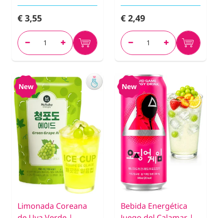
€ 3,55
€ 2,49
New
New
Limonada Coreana
Bebida Energética
de Uva Verde |
Juego del Calamar |