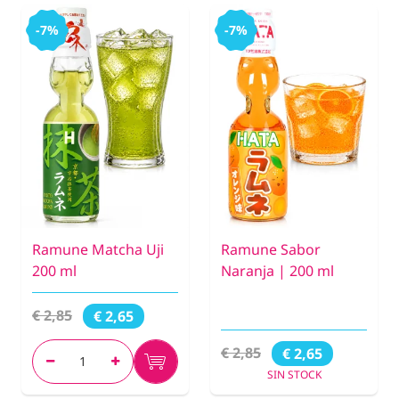
-7%
-7%
Ramune Matcha Uji
Ramune Sabor
200 ml
Naranja | 200 ml
€ 2,85
€ 2,65
€ 2,85
€ 2,65
SIN STOCK