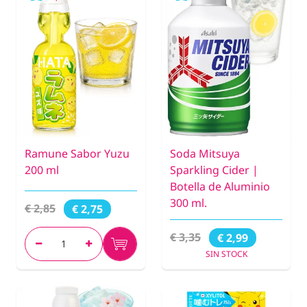
Ramune Sabor Yuzu
Soda Mitsuya
200 ml
Sparkling Cider |
Botella de Aluminio
300 ml.
€ 2,85
€ 2,75
€ 3,35
€ 2,99
SIN STOCK