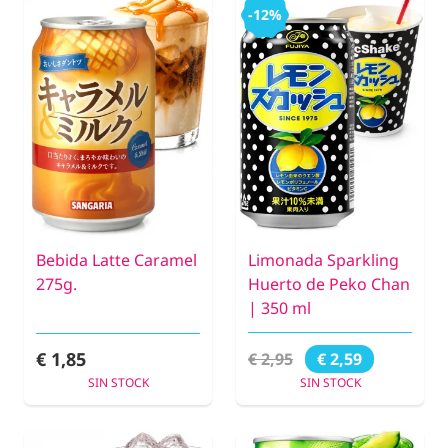
-12%
Bebida Latte Caramel
Limonada Sparkling
275g.
Huerto de Peko Chan
| 350 ml
€ 1,85
€ 2,95
€ 2,59
SIN STOCK
SIN STOCK