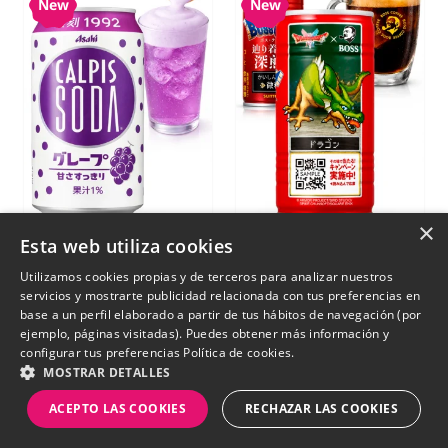
New
New
×
Esta web utiliza cookies
Refresco Calpis Soda
Café Boss Black |
Sabor Uva | Diseño
Colabo Nintendo
Utilizamos cookies propias y de terceros para analizar nuestros
servicios y mostrarte publicidad relacionada con tus preferencias en
Retro 1992 | 350 ml.
Dragon Quest 185 g
base a un perfil elaborado a partir de tus hábitos de navegación (por
ejemplo, páginas visitadas). Puedes obtener más información y
€ 3,10
€ 2,32
configurar tus preferencias
Política de cookies.
SIN STOCK
SIN STOCK
MOSTRAR DETALLES
ACEPTO LAS COOKIES
RECHAZAR LAS COOKIES
New