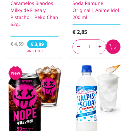
Caramelos Blandos
Soda Ramune
Milky de Fresa y
Original | Anime Idol
Pistacho | Peko Chan
200 ml
62g.
€ 2,85
€ 4,59
€ 3,89
SIN STOCK
New