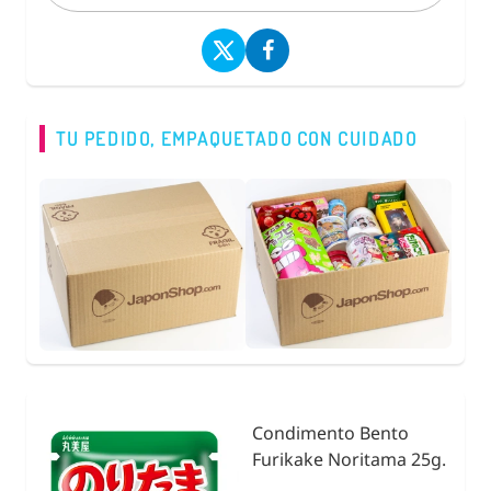
TU PEDIDO, EMPAQUETADO CON CUIDADO
Fideos de Konjac,
25g.
Natural Shirataki con
Calabaza 200g.