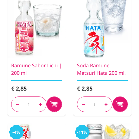
Ramune Sabor Lichi |
Soda Ramune |
200 ml
Matsuri Hata 200 ml.
€ 2,85
€ 2,85
-4%
-11%