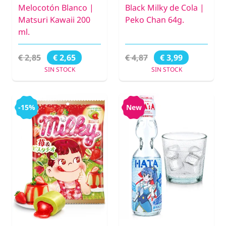
Melocotón Blanco |
Black Milky de Cola |
Matsuri Kawaii 200
Peko Chan 64g.
ml.
€ 2,85
€ 4,87
€ 2,65
€ 3,99
SIN STOCK
SIN STOCK
-15%
New