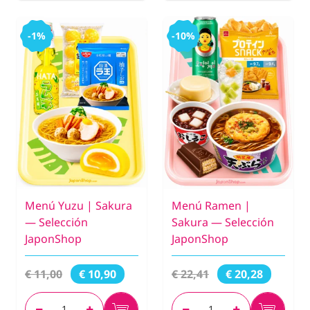
-1%
-10%
Menú Yuzu | Sakura
Menú Ramen |
— Selección
Sakura — Selección
JaponShop
JaponShop
€ 11,00
€ 22,41
€ 10,90
€ 20,28