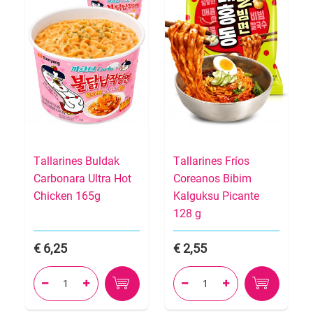
Tallarines Buldak
Tallarines Fríos
Carbonara Ultra Hot
Coreanos Bibim
Chicken 165g
Kalguksu Picante
128 g
6,25
2,55



