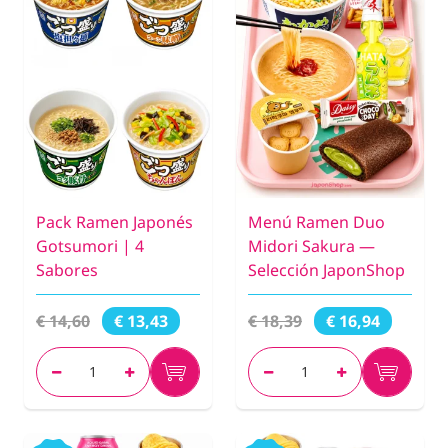
Pack Ramen Japonés
Menú Ramen Duo
Gotsumori | 4
Midori Sakura —
Sabores
Selección JaponShop
€ 14,60
€ 18,39
€ 13,43
€ 16,94