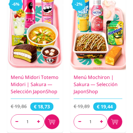
-6%
-2%
Menú Midori Totemo
Menú Mochiron |
Midori | Sakura —
Sakura — Selección
Selección JaponShop
JaponShop
€ 19,86
€ 19,89
€ 18,73
€ 19,44