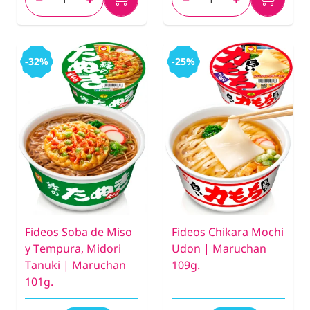
-32%
-25%
Fideos Soba de Miso
Fideos Chikara Mochi
y Tempura, Midori
Udon | Maruchan
Tanuki | Maruchan
109g.
101g.