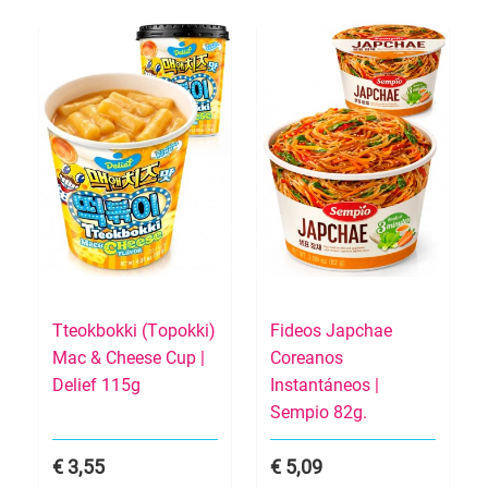
Tteokbokki (Topokki)
Fideos Japchae
Mac & Cheese Cup |
Coreanos
Delief 115g
Instantáneos |
Sempio 82g.
3,55
5,09