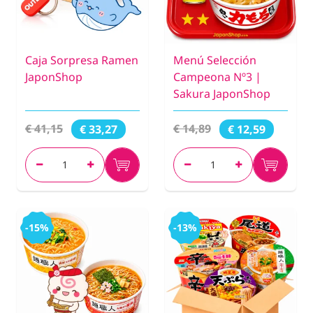
Caja Sorpresa Ramen
Menú Selección
JaponShop
Campeona Nº3 |
Sakura JaponShop
€ 41,15
€ 14,89
€ 33,27
€ 12,59
-15%
-13%