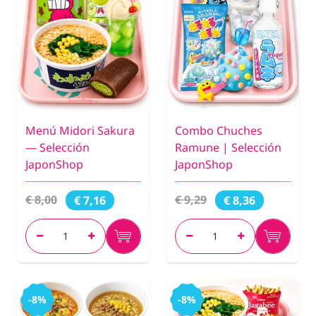
Menú Midori Sakura
Combo Chuches
— Selección
Ramune | Selección
JaponShop
JaponShop
€ 8,00
€ 9,29
€ 7,16
€ 8,36
-8%
-8%