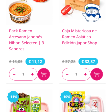
Pack Ramen
Caja Misteriosa de
Artesano Japonés
Ramen Asiático |
Nihon Selected | 3
Edición JaponShop
Sabores
€ 13,05
€ 37,28
€ 11,12
€ 32,37
-11%
-10%