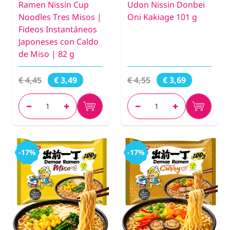
Ramen Nissin Cup
Udon Nissin Donbei
Noodles Tres Misos |
Oni Kakiage 101 g
Fideos Instantáneos
Japoneses con Caldo
de Miso | 82 g
€ 4,45
€ 4,55
€ 3,49
€ 3,69
-17%
-17%