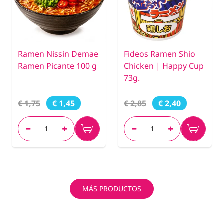
Ramen Nissin Demae
Fideos Ramen Shio
Ramen Picante 100 g
Chicken | Happy Cup
73g.
€ 1,75
€ 2,85
€ 1,45
€ 2,40
MÁS PRODUCTOS