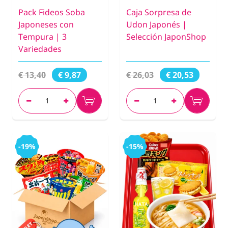
Pack Fideos Soba
Caja Sorpresa de
Japoneses con
Udon Japonés |
Tempura | 3
Selección JaponShop
Variedades
€ 13,40
€ 26,03
€ 9,87
€ 20,53
-19%
-15%