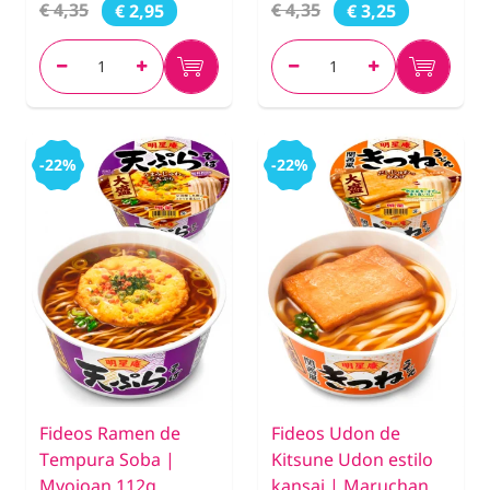
€ 4,35
€ 4,35
€ 2,95
€ 3,25
-22%
-22%
Fideos Ramen de
Fideos Udon de
Tempura Soba |
Kitsune Udon estilo
Myojoan 112g.
kansai | Maruchan