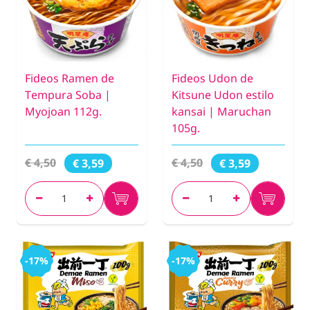
Fideos Ramen de
Fideos Udon de
Tempura Soba |
Kitsune Udon estilo
Myojoan 112g.
kansai | Maruchan
105g.
€ 4,50
€ 4,50
€ 3,59
€ 3,59
-17%
-17%