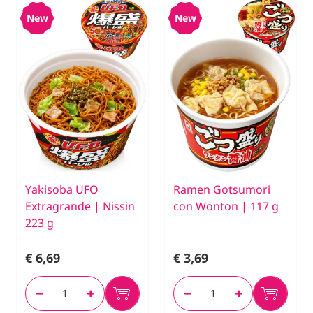
New
New
Yakisoba UFO
Ramen Gotsumori
Extragrande | Nissin
con Wonton | 117 g
223 g
€ 6,69
€ 3,69