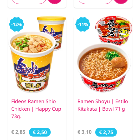
-12%
-11%
Fideos Ramen Shio
Ramen Shoyu | Estilo
Chicken | Happy Cup
Kitakata | Bowl 71 g
73g.
€ 2,85
€ 3,10
€ 2,50
€ 2,75