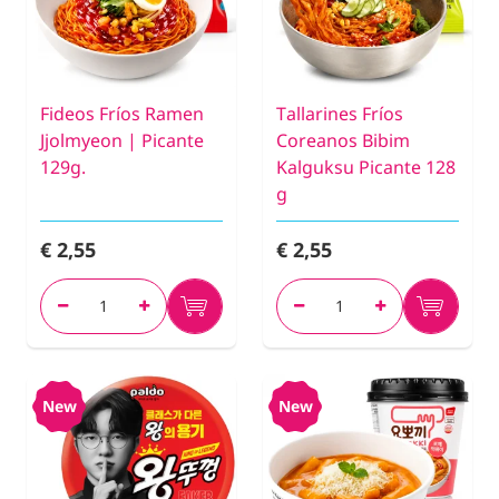
Fideos Fríos Ramen
Tallarines Fríos
Jjolmyeon | Picante
Coreanos Bibim
129g.
Kalguksu Picante 128
g
€ 2,55
€ 2,55
New
New