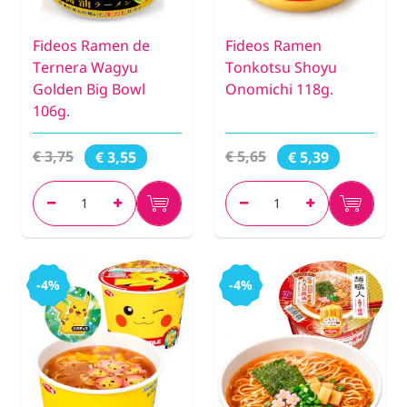
Fideos Ramen de
Fideos Ramen
Ternera Wagyu
Tonkotsu Shoyu
Golden Big Bowl
Onomichi 118g.
106g.
€ 3,75
€ 5,65
€ 3,55
€ 5,39
-4%
-4%