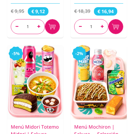
€ 9,95
€ 18,39
€ 9,12
€ 16,94
-5%
-2%
Menú Midori Totemo
Menú Mochiron |