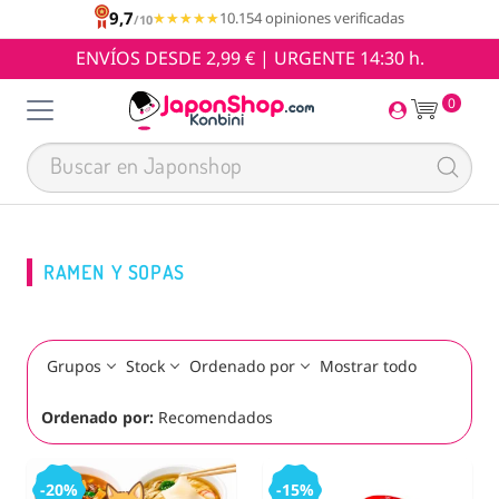
9,7
★★★★★
★★★★★
10.154 opiniones verificadas
/10
ENVÍOS DESDE 2,99 € | URGENTE 14:30 h.
0
RAMEN Y SOPAS
Grupos
Stock
Ordenado por
Mostrar todo
Ordenado por:
Recomendados
-20%
-15%