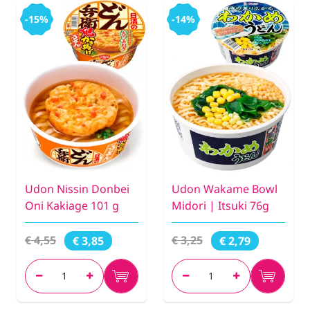
-15%
-14%
Udon Nissin Donbei
Udon Wakame Bowl
Oni Kakiage 101 g
Midori | Itsuki 76g
€ 4,55
€ 3,25
€ 3,85
€ 2,79