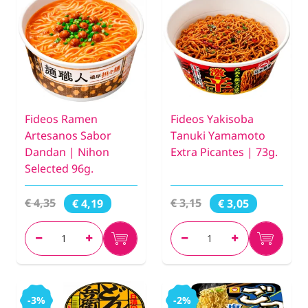
Fideos Ramen
Fideos Yakisoba
Artesanos Sabor
Tanuki Yamamoto
Dandan | Nihon
Extra Picantes | 73g.
Selected 96g.
€ 4,35
€ 3,15
€ 4,19
€ 3,05
-3%
-2%