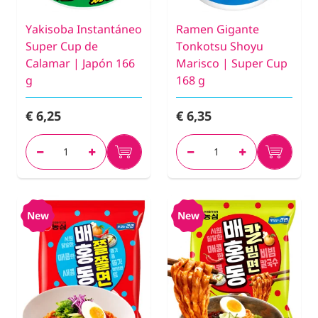
Yakisoba Instantáneo
Ramen Gigante
Super Cup de
Tonkotsu Shoyu
Calamar | Japón 166
Marisco | Super Cup
g
168 g
€ 6,25
€ 6,35
New
New