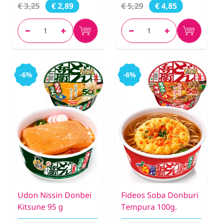
€ 3,25
€ 5,29
€ 2,89
€ 4,85
-6%
-6%
Udon Nissin Donbei
Fideos Soba Donburi
Kitsune 95 g
Tempura 100g.