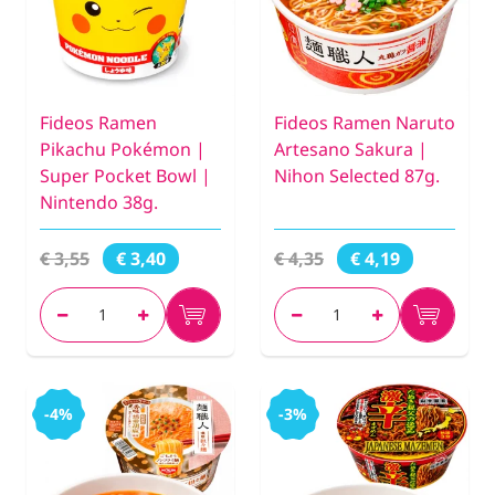
Fideos Ramen
Fideos Ramen Naruto
Pikachu Pokémon |
Artesano Sakura |
Super Pocket Bowl |
Nihon Selected 87g.
Nintendo 38g.
€ 3,55
€ 4,35
€ 3,40
€ 4,19
-4%
-3%