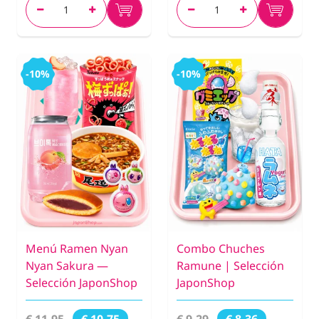
-10%
-10%
Menú Ramen Nyan
Combo Chuches
Nyan Sakura —
Ramune | Selección
Selección JaponShop
JaponShop
€ 11,95
€ 9,29