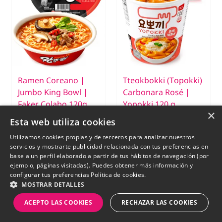
Ramen Coreano |
Tteokbokki (Topokki)
Jumbo King Bowl |
Carbonara Rosé |
Faker Colabo 120g.
Yopokki 120 g
×
Esta web utiliza cookies
€ 4,45
€ 3,75
Utilizamos cookies propias y de terceros para analizar nuestros
servicios y mostrarte publicidad relacionada con tus preferencias en
base a un perfil elaborado a partir de tus hábitos de navegación (por
ejemplo, páginas visitadas). Puedes obtener más información y
configurar tus preferencias
Política de cookies.
MOSTRAR DETALLES
New
New
ACEPTO LAS COOKIES
RECHAZAR LAS COOKIES