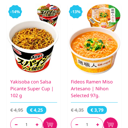
-14%
-13%
Yakisoba con Salsa
Fideos Ramen Miso
Picante Super Cup |
Artesano | Nihon
102 g
Selected 97g.
€ 4,95
€ 4,35
€ 4,25
€ 3,79