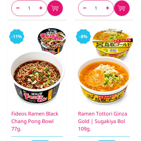
-11%
-8%
Fideos Ramen Black
Ramen Tottori Ginza
Chang Pong Bowl
Gold | Sugakiya Bol
77g.
109g.