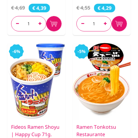
€ 4,69
€ 4,55
€ 4,39
€ 4,29
-6%
-5%
Fideos Ramen Shoyu
Ramen Tonkotsu
| Happy Cup 71g.
Restaurante