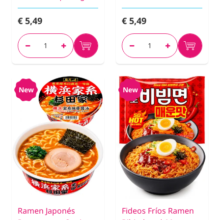
€ 5,49
€ 5,49
New
New
Ramen Japonés
Fideos Fríos Ramen