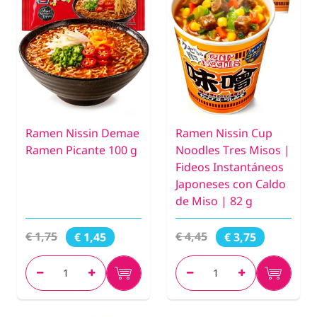
Ramen Nissin Demae
Ramen Nissin Cup
Ramen Picante 100 g
Noodles Tres Misos |
Fideos Instantáneos
Japoneses con Caldo
de Miso | 82 g
€ 1,75
€ 4,45
€ 1,45
€ 3,75