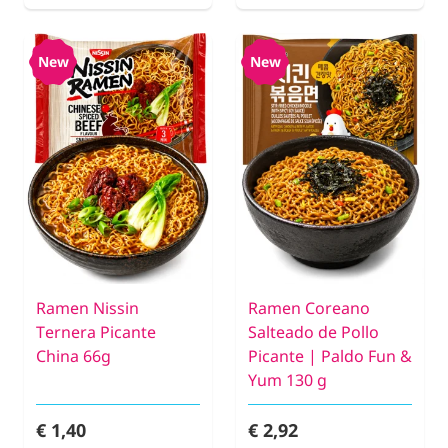
New
New
Ramen Nissin
Ramen Coreano
Ternera Picante
Salteado de Pollo
China 66g
Picante | Paldo Fun &
Yum 130 g
€ 1,40
€ 2,92