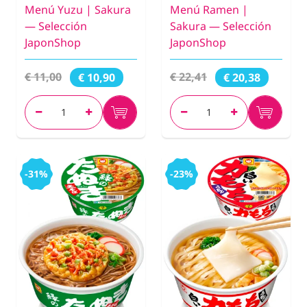
Menú Yuzu | Sakura
Menú Ramen |
— Selección
Sakura — Selección
JaponShop
JaponShop
€ 11,00
€ 22,41
€ 10,90
€ 20,38
-31%
-23%