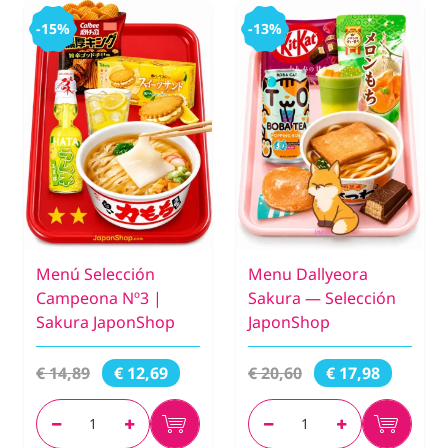
-15%
-13%
Menú Selección
Menu Dallyeora
Campeona Nº3 |
Sakura — Selección
Sakura JaponShop
JaponShop
€ 14,89
€ 20,60
€ 12,69
€ 17,98