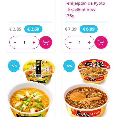
Tenkaippin de Kyoto
| Excellent Bowl
135g.
€ 2,85
€ 7,39
€ 2,69
€ 6,99
-5%
-5%