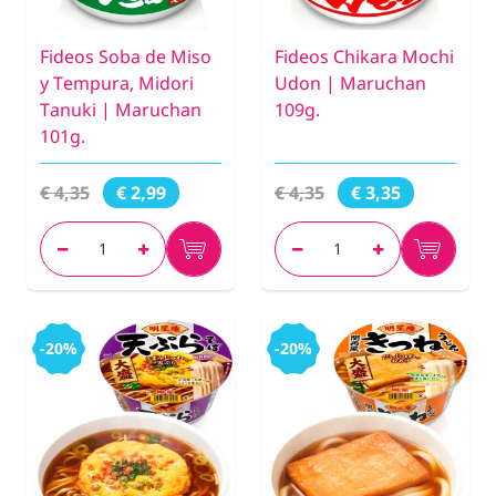
Fideos Soba de Miso
Fideos Chikara Mochi
y Tempura, Midori
Udon | Maruchan
Tanuki | Maruchan
109g.
101g.
€ 4,35
€ 4,35
€ 2,99
€ 3,35
-20%
-20%