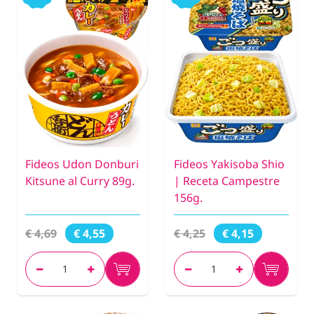
Fideos Udon Donburi
Fideos Yakisoba Shio
Kitsune al Curry 89g.
| Receta Campestre
156g.
€ 4,69
€ 4,25
€ 4,55
€ 4,15