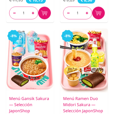
€ 10,75
€ 8,36
-8%
-8%
Menú Gansik Sakura
Menú Ramen Duo
— Selección
Midori Sakura —
JaponShop
Selección JaponShop