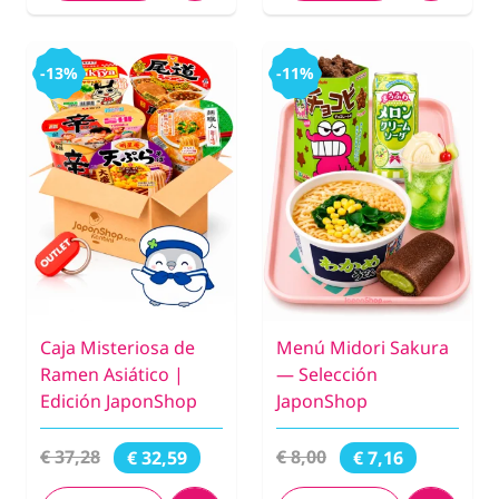
-13%
-11%
Caja Misteriosa de
Menú Midori Sakura
Ramen Asiático |
— Selección
Edición JaponShop
JaponShop
€ 37,28
€ 8,00
€ 32,59
€ 7,16