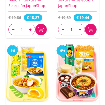
Midori | Sakura —
Sakura — Selección
Selección JaponShop
JaponShop
€ 19,86
€ 19,89
€ 18,87
€ 19,44
-1%
-9%