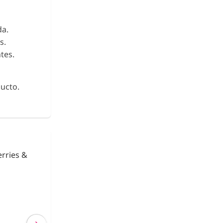
da.
s.
tes.
ucto.
urikake
Fideos de Konjac
Shirataki con Ca
€ 2,63
€ 2,40
(IVA incluído)