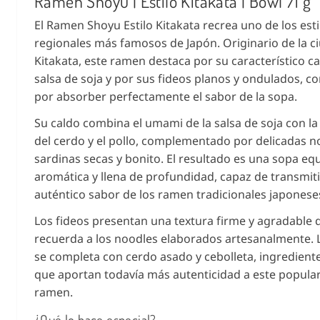
Ramen Shoyu | Estilo Kitakata | Bowl 71 g
El Ramen Shoyu Estilo Kitakata recrea uno de los esti
regionales más famosos de Japón. Originario de la c
Kitakata, este ramen destaca por su característico c
salsa de soja y por sus fideos planos y ondulados, c
por absorber perfectamente el sabor de la sopa.
Su caldo combina el umami de la salsa de soja con la
del cerdo y el pollo, complementado por delicadas n
sardinas secas y bonito. El resultado es una sopa equ
aromática y llena de profundidad, capaz de transmiti
auténtico sabor de los ramen tradicionales japonese
Los fideos presentan una textura firme y agradable 
recuerda a los noodles elaborados artesanalmente. 
se completa con cerdo asado y cebolleta, ingrediente
que aportan todavía más autenticidad a este popular
ramen.
¿Qué lo hace especial?