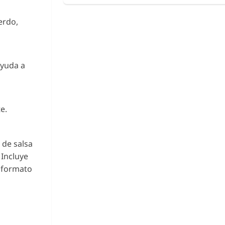
erdo,
ayuda a
e.
 de salsa
 Incluye
n formato