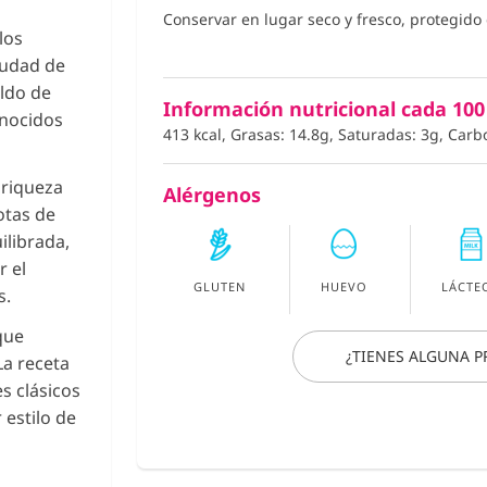
Conservar en lugar seco y fresco, protegido d
los
iudad de
aldo de
Información nutricional cada 100
onocidos
413 kcal, Grasas: 14.8g, Saturadas: 3g, Carb
 riqueza
Alérgenos
otas de
ilibrada,
r el
GLUTEN
HUEVO
LÁCTE
s.
que
¿TIENES ALGUNA 
La receta
s clásicos
 estilo de