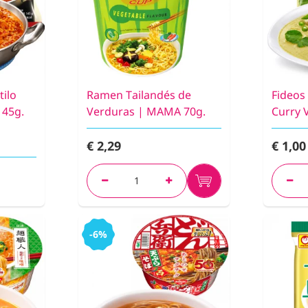
ilo
Ramen Tailandés de
Fideos
145g.
Verduras | MAMA 70g.
Curry 
€ 2,29
€ 1,00
-6%