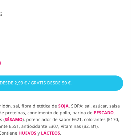
6
 DESDE 2,99 € / GRATIS DESDE 50 €.
midón, sal, fibra dietética de
SOJA
.
SOPA
: sal, azúcar, salsa
de proteínas, condimento de pollo, harina de
PESCADO
,
s (
SÉSAMO
),
p
otenciador de sabor E621
,
colorantes (E170,
ante E551, antioxidante E307, Vitaminas (B2, B1)
.
Contiene
HUEVOS
y
LÁCTEOS
.