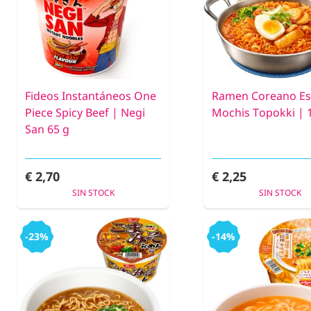
Fideos Instantáneos One
Ramen Coreano Est
Piece Spicy Beef | Negi
Mochis Topokki | 
San 65 g
€ 2,70
€ 2,25
SIN STOCK
SIN STOCK
-23%
-14%