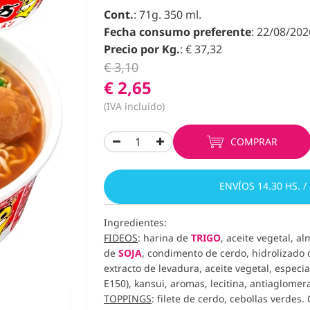
Cont.
: 71g. 350 ml.
Fecha consumo preferente
: 22/08/202
Precio por Kg.
: € 37,32
€ 3,10
€ 2,65
(IVA incluído)
COMPRAR
ENVÍOS 14.30 HS. /
Ingredientes:
FIDEOS
: harina de
TRIGO
, aceite vegetal, al
de
SOJA
,
condimento de cerdo, hidrolizado 
extracto de levadura, aceite vegetal, especia
E150), kansui, aromas,
lecitina, antiaglomer
TOPPINGS
: filete de cerdo, cebollas verdes.