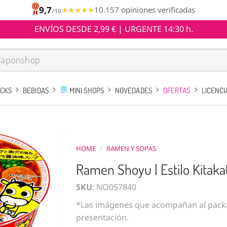
9,7
★★★★★
★★★★★
10.157 opiniones verificadas
/10
ENVÍOS DESDE 2,99 € | URGENTE 14:30 h.
ACKS
BEBIDAS
MINI SHOPS
NOVEDADES
OFERTAS
LICENCI
HOME
/
RAMEN Y SOPAS
Ramen Shoyu | Estilo Kitakat
SKU
: NO057840
*Las imágenes que acompañan al packa
presentación.