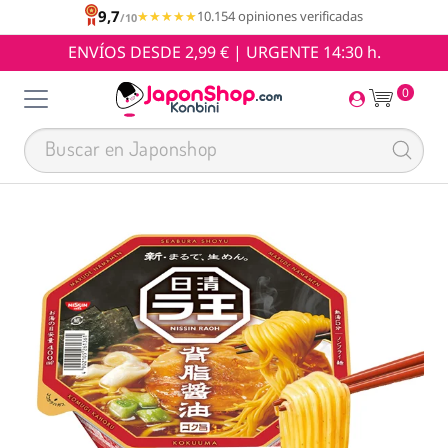
9,7
★★★★★
★★★★★
10.154 opiniones verificadas
/10
ENVÍOS DESDE 2,99 € | URGENTE 14:30 h.
0