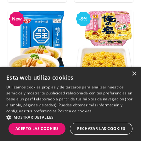
New
-9%
×
Esta web utiliza cookies
Utilizamos cookies propias y de terceros para analizar nuestros
servicios y mostrarte publicidad relacionada con tus preferencias en
Ramen Yuzu
Yakisoba Maruchan
base a un perfil elaborado a partir de tus hábitos de navegación (por
Premium Raoh |
Ore No Shio Pollo |
ejemplo, páginas visitadas). Puedes obtener más información y
Nissin 86 g
Sakura 106g.
configurar tus preferencias
Política de cookies.
MOSTRAR DETALLES
€ 2,65
ACEPTO LAS COOKIES
RECHAZAR LAS COOKIES
€ 4,25
€ 3,85