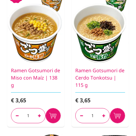
Ramen Gotsumori de
Ramen Gotsumori de
Miso con Maíz | 138
Cerdo Tonkotsu |
g
115 g
€ 3,65
€ 3,65