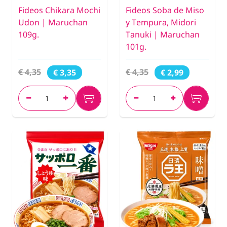
Fideos Chikara Mochi
Fideos Soba de Miso
Udon | Maruchan
y Tempura, Midori
109g.
Tanuki | Maruchan
101g.
€ 4,35
€ 4,35
€ 3,35
€ 2,99