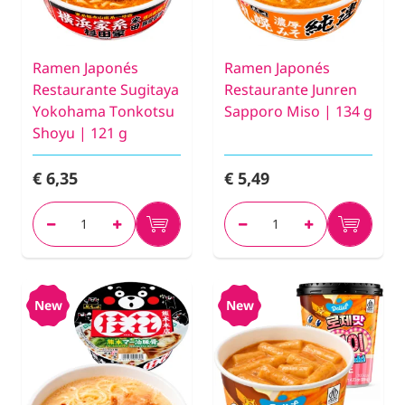
Ramen Japonés
Ramen Japonés
Restaurante Sugitaya
Restaurante Junren
Yokohama Tonkotsu
Sapporo Miso | 134 g
Shoyu | 121 g
€ 6,35
€ 5,49
New
New