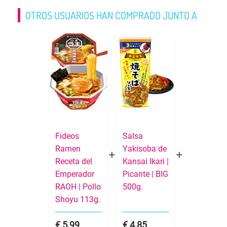
OTROS USUARIOS HAN COMPRADO JUNTO A
Fideos
Salsa
Ramen
Yakisoba de
Receta del
Kansai Ikari |
Emperador
Picante | BIG
RAOH | Pollo
500g.
Shoyu 113g.
5,99
4,85