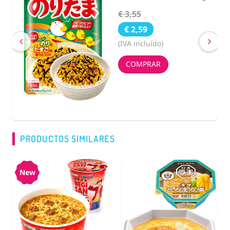
Calabaza 200g.
€ 2,63
€ 2,40
(IVA incluído)
COMPRAR
PRODUCTOS SIMILARES
New