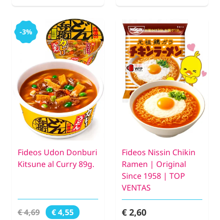
-3%
Fideos Udon Donburi
Fideos Nissin Chikin
Kitsune al Curry 89g.
Ramen | Original
Since 1958 | TOP
VENTAS
€ 2,60
€ 4,69
€ 4,55