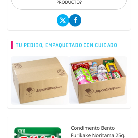
PRODUCTO?
TU PEDIDO, EMPAQUETADO CON CUIDADO
Fideos de Konjac,
25g.
Natural Shirataki con