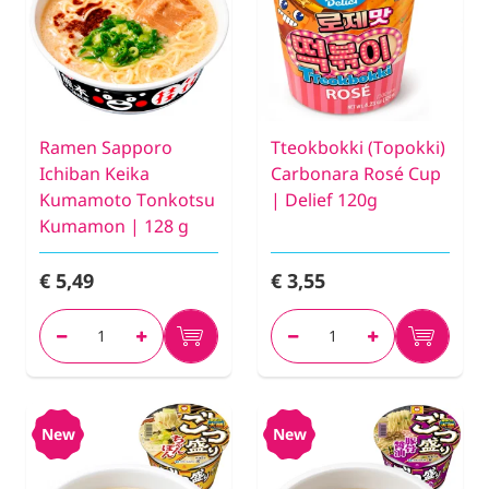
Ramen Sapporo
Tteokbokki (Topokki)
Ichiban Keika
Carbonara Rosé Cup
Kumamoto Tonkotsu
| Delief 120g
Kumamon | 128 g
€ 5,49
€ 3,55
New
New