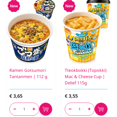
New
New
Ramen Gotsumori
Tteokbokki (Topokki)
Tantanmen | 112 g.
Mac & Cheese Cup |
Delief 115g
€ 3,65
€ 3,55