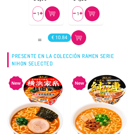




€ 10.84
PRESENTE EN LA COLECCIÓN RAMEN SERIE
NIHON SELECTED
New
New