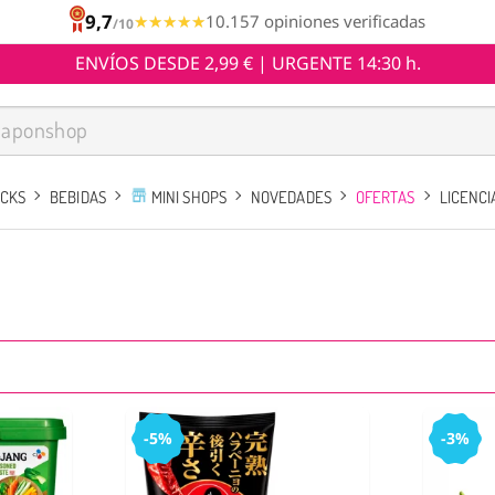
9,7
★★★★★
★★★★★
10.157 opiniones verificadas
/10
ENVÍOS DESDE 2,99 € | URGENTE 14:30 h.
ACKS
BEBIDAS
MINI SHOPS
NOVEDADES
OFERTAS
LICENCI
-5%
-3%