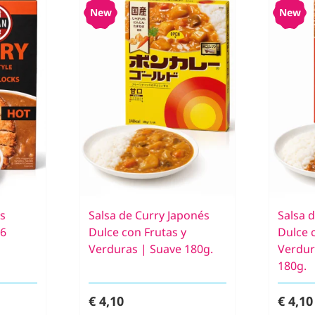
New
New
és
Salsa de Curry Japonés
Salsa 
 6
Dulce con Frutas y
Dulce 
Verduras | Suave 180g.
Verdur
180g.
€ 4,10
€ 4,10