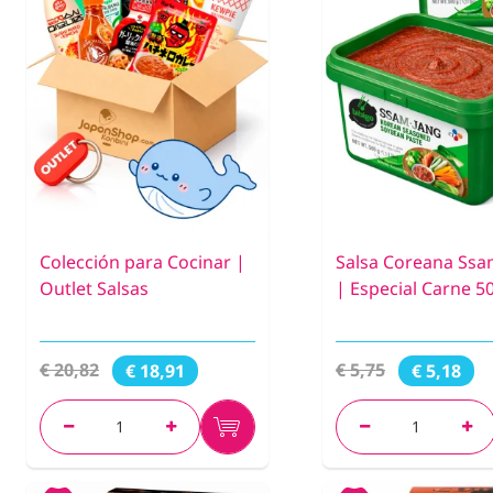
Colección para Cocinar |
Salsa Coreana Ssa
Outlet Salsas
| Especial Carne 5
€ 20,82
€ 5,75
€ 18,91
€ 5,18