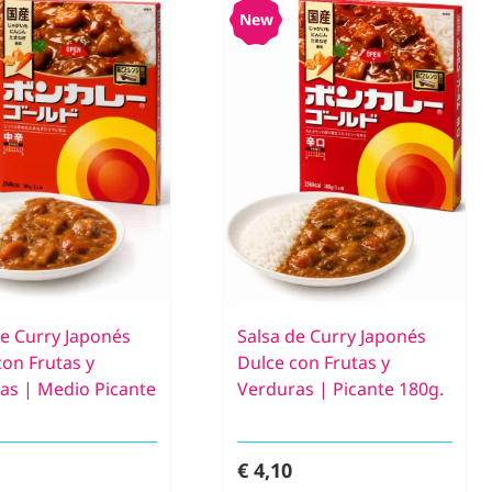
New
de Curry Japonés
Salsa de Curry Japonés
con Frutas y
Dulce con Frutas y
as | Medio Picante
Verduras | Picante 180g.
€ 4,10