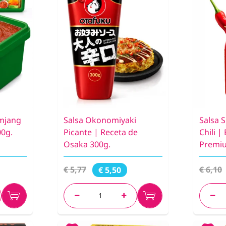
mjang
Salsa Okonomiyaki
Salsa 
00g.
Picante | Receta de
Chili 
Osaka 300g.
Premiu
€ 5,77
€ 6,10
€ 5,50