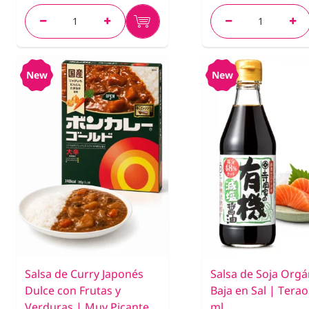
New
New
Salsa de Curry Japonés
Salsa de Soja Orgá
Dulce con Frutas y
Baja en Sal | Tera
Verduras | Muy Picante
ml.