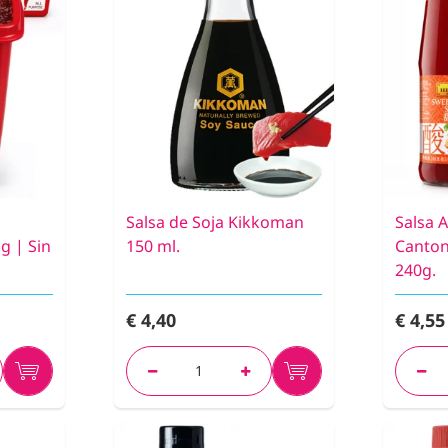
Salsa de Soja Kikkoman
Salsa A
g | Sin
150 ml.
Canton
240g.
€ 4,40
€ 4,55