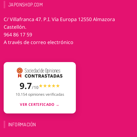
JAPONSHOP.COM
C/ Villafranca 47. P.I. Vía Europa 12550 Almazora
Castellón.
964 86 17 59
A través de correo electrónico
9.7
★★★★★
★★★★★
/10
10.154 opiniones verificadas
VER CERTIFICADO →
INFORMACIÓN