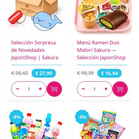
Selección Sorpresa
Menú Ramen Duo
de Novedades
Midori Sakura —
JaponShop | Sakura
Selección JaponShop
€ 30,42
€ 18,39
€ 27,99
€ 16,94
-8%
-6%