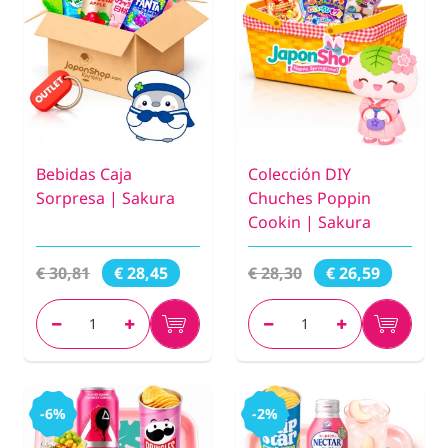
Bebidas Caja
Colección DIY
Sorpresa | Sakura
Chuches Poppin
Cookin | Sakura
€ 30,81
€ 28,30
€ 28,45
€ 26,59
-6%
-2%