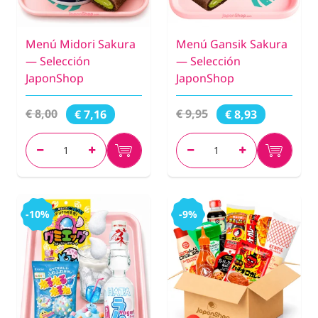
Menú Midori Sakura
Menú Gansik Sakura
— Selección
— Selección
JaponShop
JaponShop
€ 8,00
€ 9,95
€ 7,16
€ 8,93
-10%
-9%