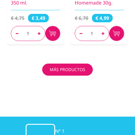
350 ml.
Homemade 30g.
€ 4,75
€ 6,70
€ 3,49
€ 4,99
MÁS PRODUCTOS
Nº 1