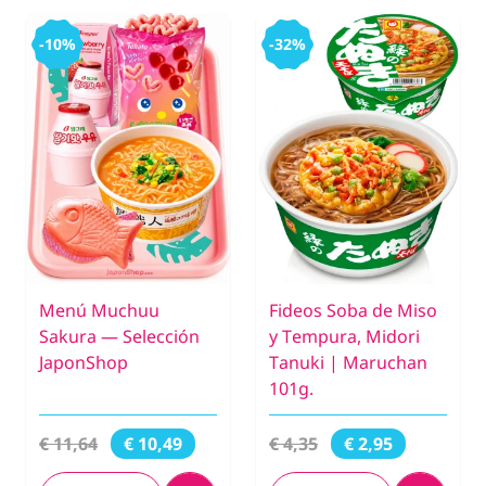
-10%
-32%
Menú Muchuu
Fideos Soba de Miso
Sakura — Selección
y Tempura, Midori
JaponShop
Tanuki | Maruchan
101g.
€ 11,64
€ 4,35
€ 10,49
€ 2,95