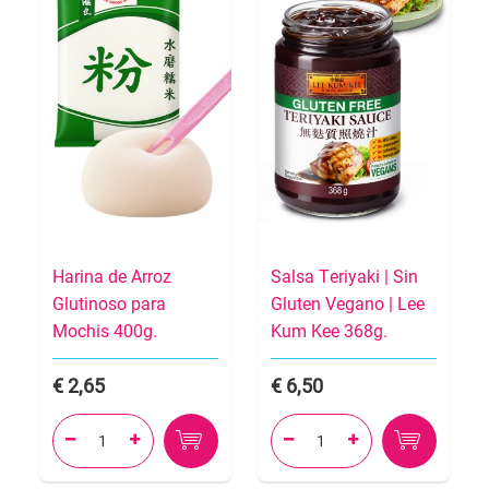
Harina de Arroz
Salsa Teriyaki | Sin
Glutinoso para
Gluten Vegano | Lee
Mochis 400g.
Kum Kee 368g.
2,65
6,50



