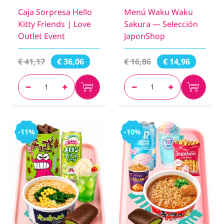
Caja Sorpresa Hello
Menú Waku Waku
Kitty Friends | Love
Sakura — Selección
Outlet Event
JaponShop
€ 41,17
€ 16,86
€ 36,06
€ 14,96
-11%
-10%