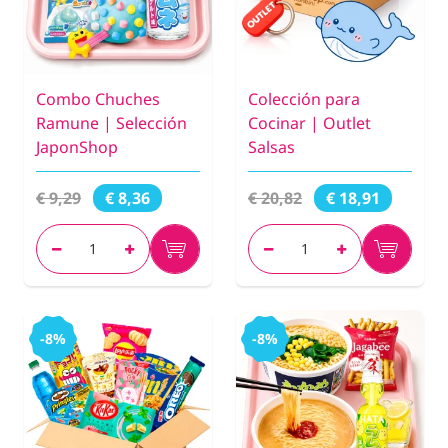
Combo Chuches
Colección para
Ramune | Selección
Cocinar | Outlet
JaponShop
Salsas
€ 9,29
€ 20,82
€ 8,36
€ 18,91
-8%
-8%