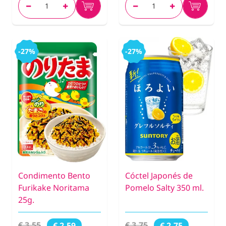
-27%
-27%
Condimento Bento
Cóctel Japonés de
Furikake Noritama
Pomelo Salty 350 ml.
25g.
€ 3,55
€ 3,75
€ 2,59
€ 2,75