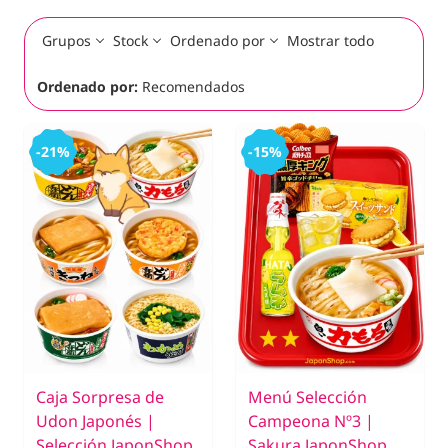
Grupos
Stock
Ordenado por
Mostrar todo
Ordenado por:
Recomendados
-21%
-15%
Caja Sorpresa de
Menú Selección
Udon Japonés |
Campeona Nº3 |
Selección JaponShop
Sakura JaponShop