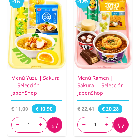
-1%
-10%
Menú Yuzu | Sakura
Menú Ramen |
— Selección
Sakura — Selección
JaponShop
JaponShop
€ 11,00
€ 22,41
€ 10,90
€ 20,28