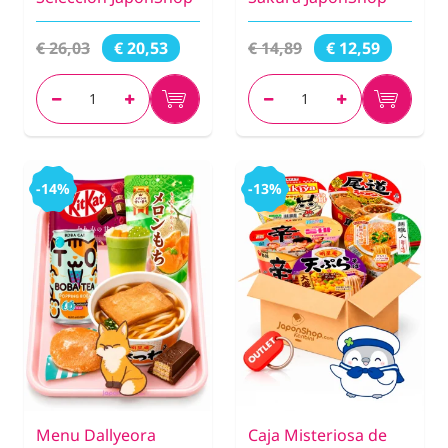
€ 26,03
€ 14,89
€ 20,53
€ 12,59
-14%
-13%
Menu Dallyeora
Caja Misteriosa de