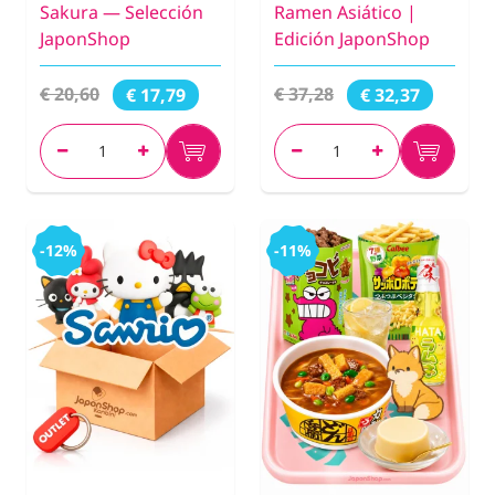
Sakura — Selección
Ramen Asiático |
JaponShop
Edición JaponShop
€ 20,60
€ 37,28
€ 17,79
€ 32,37
-12%
-11%