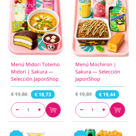
Menú Midori Totemo
Menú Mochiron |
Midori | Sakura —
Sakura — Selección
Selección JaponShop
JaponShop
€ 19,86
€ 19,89
€ 18,73
€ 19,44