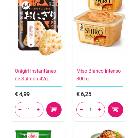
Onigiri Instantáneo
Miso Blanco Intenso
de Salmón 42g.
300 g
4,99
6,25



