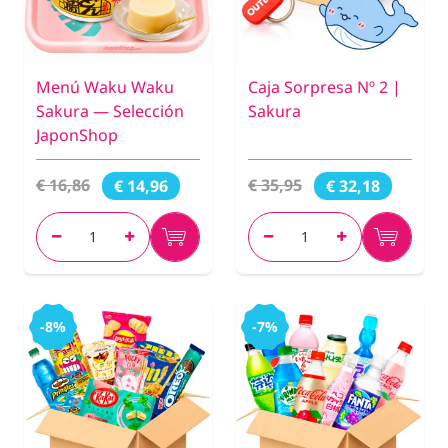
Menú Waku Waku
Caja Sorpresa Nº 2 |
Sakura — Selección
Sakura
JaponShop
€ 16,86
€ 35,95
€ 14,96
€ 32,18
-8%
-7%