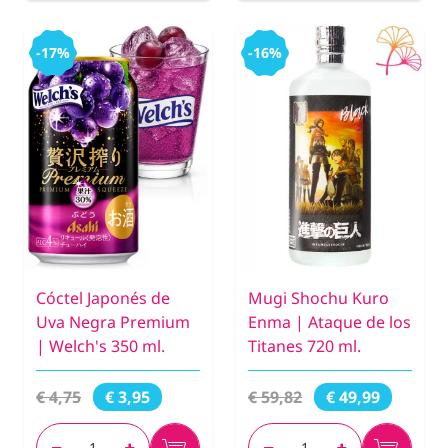
-17%
-16%
Cóctel Japonés de
Mugi Shochu Kuro
Uva Negra Premium
Enma | Ataque de los
| Welch's 350 ml.
Titanes 720 ml.
€ 4,75
€ 59,82
€ 3,95
€ 49,99