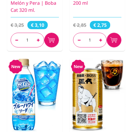
Melón y Pera | Boba
200 ml
Cat 320 ml.
€ 3,25
€ 2,85
€ 3,10
€ 2,75
New
New