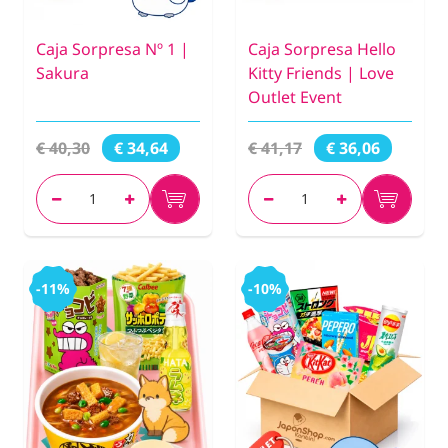
Caja Sorpresa Nº 1 |
Caja Sorpresa Hello
Sakura
Kitty Friends | Love
Outlet Event
€ 40,30
€ 41,17
€ 34,64
€ 36,06
-11%
-10%