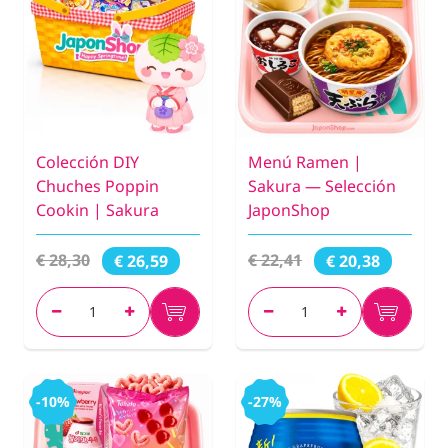
Colección DIY
Menú Ramen |
Chuches Poppin
Sakura — Selección
Cookin | Sakura
JaponShop
€ 28,30
€ 22,41
€ 26,59
€ 20,38
-10%
-27%