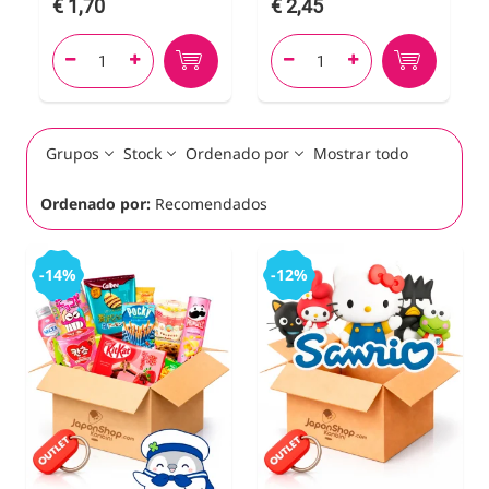
1,70
2,45




Grupos
Stock
Ordenado por
Mostrar todo
Ordenado por:
Recomendados
-14%
-12%