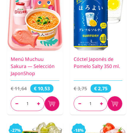
Menú Muchuu
Cóctel Japonés de
Sakura — Selección
Pomelo Salty 350 ml.
JaponShop
€ 11,64
€ 3,75
€ 10,53
€ 2,75
-27%
-18%