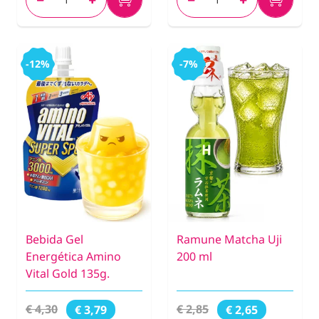
-12%
-7%
Bebida Gel
Ramune Matcha Uji
Energética Amino
200 ml
Vital Gold 135g.
€ 4,30
€ 2,85
€ 3,79
€ 2,65