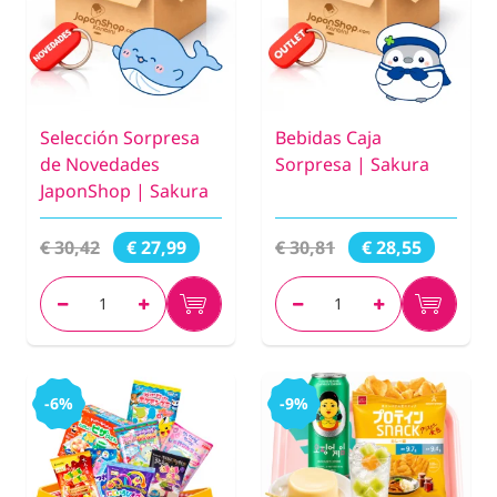
Selección Sorpresa
Bebidas Caja
de Novedades
Sorpresa | Sakura
JaponShop | Sakura
€ 30,42
€ 30,81
€ 27,99
€ 28,55
-6%
-9%