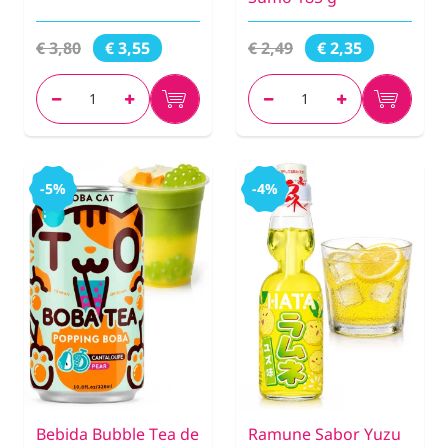
€ 3,80
€ 2,49
€ 3,55
€ 2,35
-5%
-4%
Bebida Bubble Tea de
Ramune Sabor Yuzu