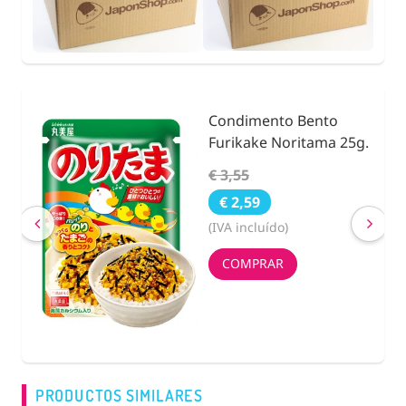
Condimento Bento
nidad
Furikake Noritama 25g.
€ 3,55
€ 2,59
(IVA incluído)
COMPRAR
PRODUCTOS SIMILARES