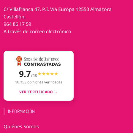
C/ Villafranca 47. P.I. Vía Europa 12550 Almazora
Castellón.
964 86 17 59
A través de correo electrónico
9.7
★★★★★
★★★★★
/10
10.155 opiniones verificadas
VER CERTIFICADO →
INFORMACIÓN
Quiénes Somos