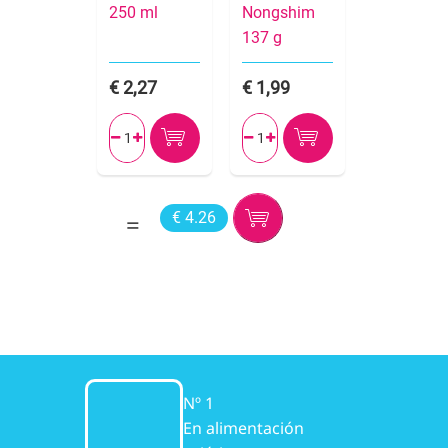
250 ml
Nongshim
137 g
2,27
1,99




€ 4.26
Nº 1
En alimentación