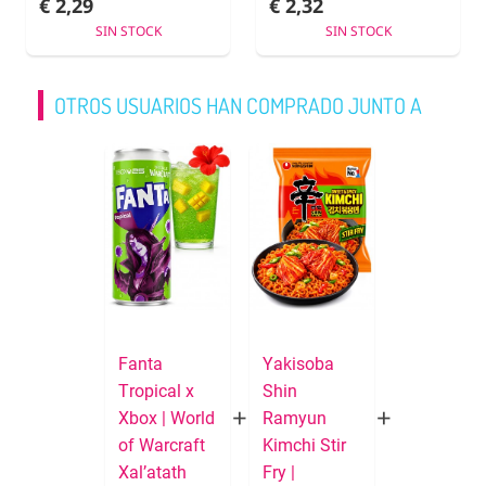
€ 2,29
€ 2,32
SIN STOCK
SIN STOCK
OTROS USUARIOS HAN COMPRADO JUNTO A
Fanta
Yakisoba
Tropical x
Shin
Xbox | World
Ramyun
of Warcraft
Kimchi Stir
Xal’atath
Fry |