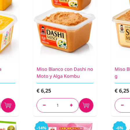
a
Miso Blanco con Dashi no
Miso B
Moto y Alga Kombu
g
€ 6,25
€ 6,25
-14%
-6%