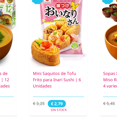
s de
Mini Saquitos de Tofu
Sopas 
 | 12
Frito para Inari Sushi | 6
Miso R
dades
Unidades
4 vari
€ 3,25
€ 5,45
€ 2,79
SIN STOCK