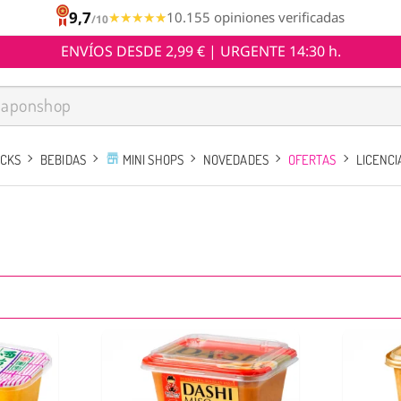
9,7
★★★★★
★★★★★
10.155 opiniones verificadas
/10
ENVÍOS DESDE 2,99 € | URGENTE 14:30 h.
ACKS
BEBIDAS
MINI SHOPS
NOVEDADES
OFERTAS
LICENCI