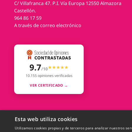
C/ Villafranca 47. P.I. Vía Europa 12550 Almazora
Castellón.
964 86 17 59
A través de correo electrónico
9.7
★★★★★
★★★★★
/10
10.155 opiniones verificadas
VER CERTIFICADO →
Esta web utiliza cookies
Utilizamos cookies propias y de terceros para analizar nuestros ser