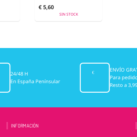
€ 5,60
SIN STOCK
ENVÍO GRA
24/48 H
Para pedido
En España Penínsular
Resto a 3,9
INFORMACIÓN