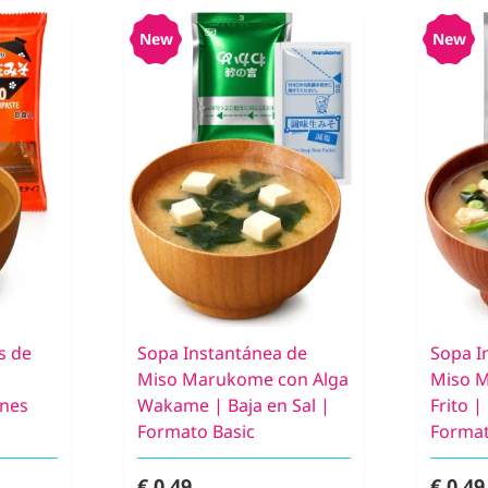
New
New
s de
Sopa Instantánea de
Sopa I
Miso Marukome con Alga
Miso 
nes
Wakame | Baja en Sal |
Frito |
Formato Basic
Format
€ 0,49
€ 0,49