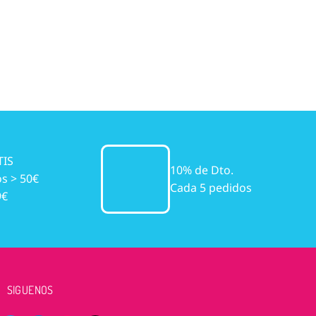
TIS
10% de Dto.
s > 50€
Cada 5 pedidos
9€
SIGUENOS