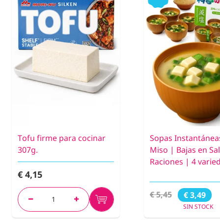
Tofu firme para cocinar
Sopas Instantánea
307g.
Miso | Bajas en Sal
Raciones | 4 varie
€ 4,15
€ 5,45
€ 3,49
SIN STOCK