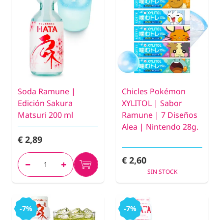
Soda Ramune |
Chicles Pokémon
Edición Sakura
XYLITOL | Sabor
Matsuri 200 ml
Ramune | 7 Diseños
Alea | Nintendo 28g.
€ 2,89
€ 2,60
SIN STOCK
-7%
-7%