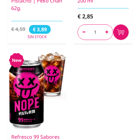
Pistacho | Peko Chan
200 ml
62g.
€ 2,85
€ 4,59
€ 3,89
SIN STOCK
New
Refresco 99 Sabores