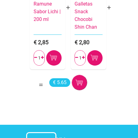
Ramune
Galletas
Sabor Lichi |
Snack
200 ml
Chocobi
Shin Chan
2,85
2,80




€ 5.65