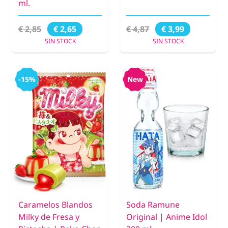
ml.
€ 2,85
€ 4,87
€ 2,65
€ 3,99
SIN STOCK
SIN STOCK
-15%
New
Caramelos Blandos
Soda Ramune
Milky de Fresa y
Original | Anime Idol