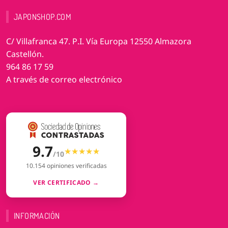
JAPONSHOP.COM
C/ Villafranca 47. P.I. Vía Europa 12550 Almazora
Castellón.
964 86 17 59
A través de correo electrónico
9.7
★★★★★
★★★★★
/10
10.154 opiniones verificadas
VER CERTIFICADO →
INFORMACIÓN