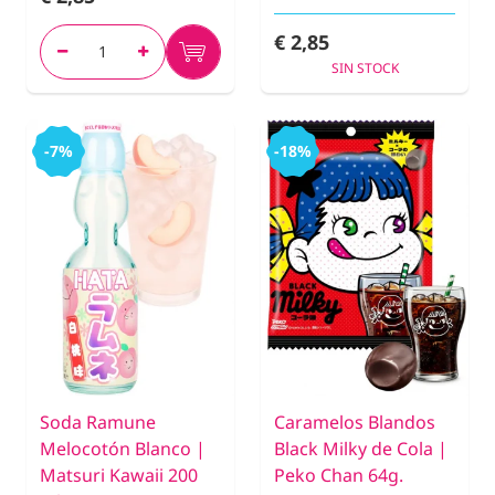
€ 2,85
SIN STOCK
-7%
-18%
Soda Ramune
Caramelos Blandos
Melocotón Blanco |
Black Milky de Cola |
Matsuri Kawaii 200
Peko Chan 64g.