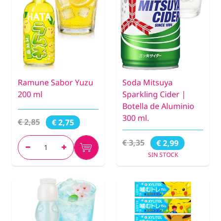
Ramune Sabor Yuzu
Soda Mitsuya
200 ml
Sparkling Cider |
Botella de Aluminio
300 ml.
€ 2,85
€ 2,75
€ 3,35
€ 2,99
SIN STOCK