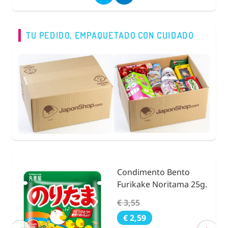
TU PEDIDO, EMPAQUETADO CON CUIDADO
Condimento Bento
nidad
Furikake Noritama 25g.
€ 3,55
€ 2,59