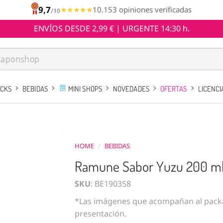
9,7
★★★★★
★★★★★
10.153 opiniones verificadas
/10
ENVÍOS DESDE 2,99 € | URGENTE 14:30 h.
ACKS
BEBIDAS
MINI SHOPS
NOVEDADES
OFERTAS
LICENCI
HOME
/
BEBIDAS
Ramune Sabor Yuzu 200 m
SKU
: BE190358
*Las imágenes que acompañan al packa
presentación.