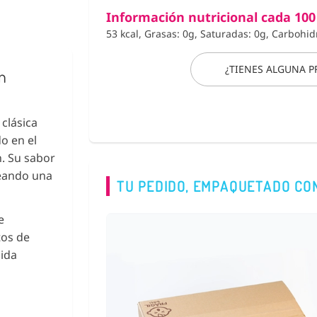
Información nutricional cada 100
53 kcal, Grasas: 0g, Saturadas: 0g, Carbohid
¿TIENES ALGUNA 
n
clásica
o en el
n. Su sabor
reando una
TU PEDIDO, EMPAQUETADO CO
e
tos de
bida