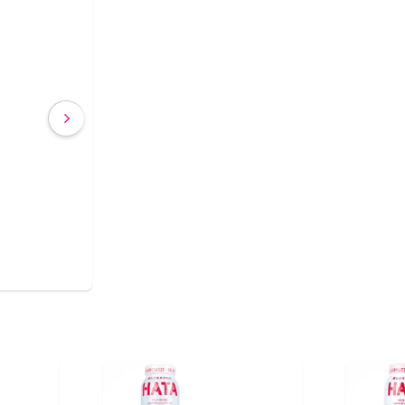
Shirataki con Ca
€ 2,63
€ 2,45
(IVA incluído)
COMPRAR