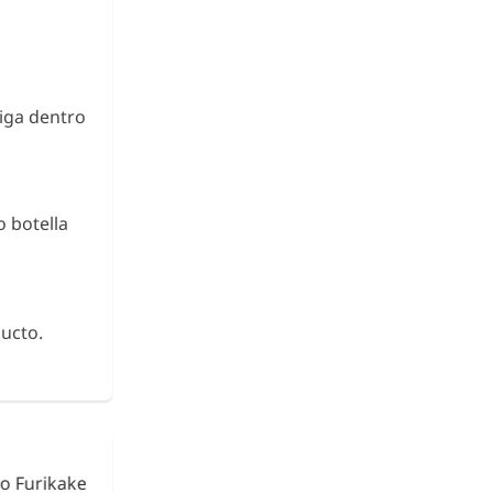
aiga dentro
 botella
ucto.
urikake
Fideos de Konjac