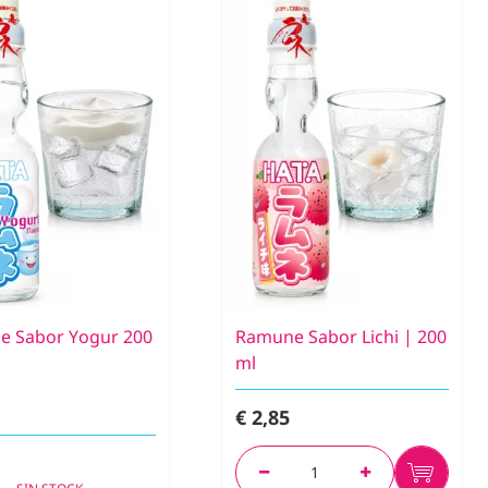
 Sabor Yogur 200
Ramune Sabor Lichi | 200
ml
€ 2,85