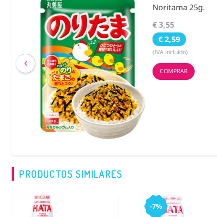
Noritama 25g.
€ 3,55
€ 2,59
(IVA incluído)
COMPRAR
PRODUCTOS SIMILARES
-7%