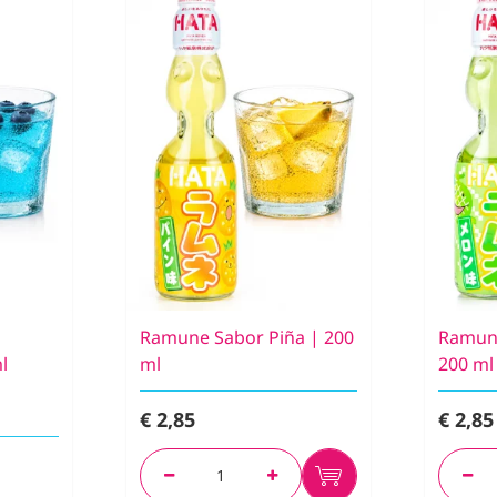
Ramune Sabor Piña | 200
Ramun
l
ml
200 ml
€ 2,85
€ 2,85