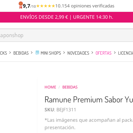
9,7
★★★★★
★★★★★
10.154 opiniones verificadas
/10
ENVÍOS DESDE 2,99 € | URGENTE 14:30 h.
ACKS
BEBIDAS
MINI SHOPS
NOVEDADES
OFERTAS
LICENCI
HOME
/
BEBIDAS
Ramune Premium Sabor Yuz
SKU
: BEJF1311
*Las imágenes que acompañan al packa
presentación.