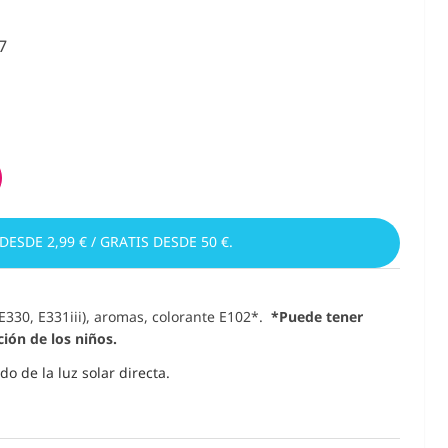
7
 DESDE 2,99 € / GRATIS DESDE 50 €.
E330, E331iii), aromas, colorante E102*.
*Puede tener
ción de los niños.
o de la luz solar directa.