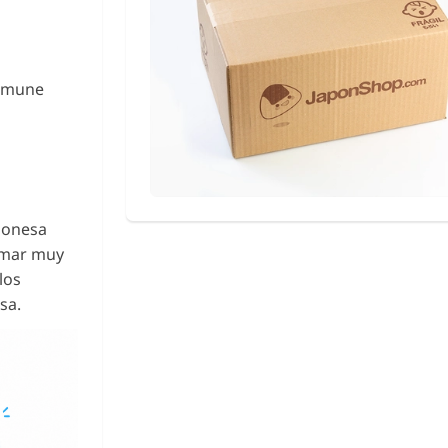
Ramune
ponesa
tomar muy
los
sa.