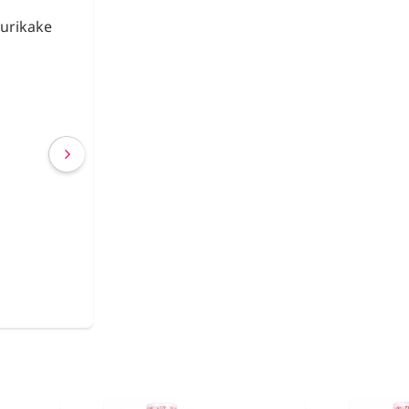
urikake
Fideos de Konjac
Shirataki con Ca
€ 2,63
€ 2,40
(IVA incluído)
COMPRAR