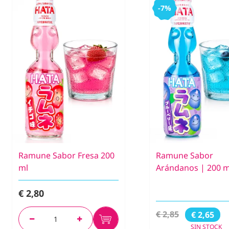
-7%
Ramune Sabor Fresa 200
Ramune Sabor
ml
Arándanos | 200 m
€ 2,80
€ 2,85
€ 2,65
SIN STOCK