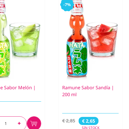
-7%
e Sabor Melón |
Ramune Sabor Sandía |
200 ml
€ 2,85
€ 2,65
SIN STOCK