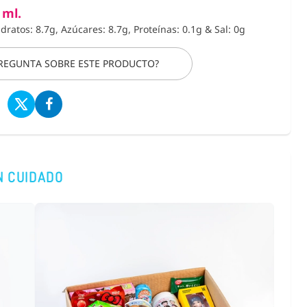
 ml.
idratos: 8.7g, Azúcares: 8.7g, Proteínas: 0.1g
&
Sal: 0g
PREGUNTA SOBRE ESTE PRODUCTO?
N CUIDADO