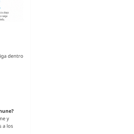
aiga dentro
amune?
ne y
 a los