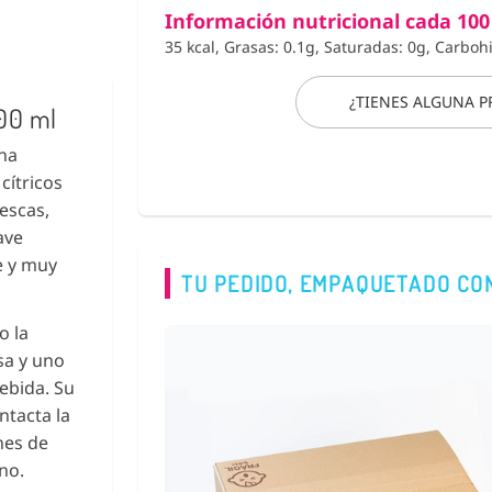
Información nutricional cada 100
35 kcal, Grasas: 0.1g, Saturadas: 0g, Carboh
¿TIENES ALGUNA 
00 ml
na
cítricos
escas,
ave
e y muy
TU PEDIDO, EMPAQUETADO CO
o la
sa y uno
ebida. Su
ntacta la
nes de
no.