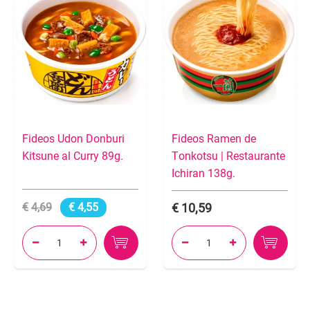
Fideos Udon Donburi
Fideos Ramen de
Kitsune al Curry 89g.
Tonkotsu | Restaurante
Ichiran 138g.
4,69
4,55
10,59



