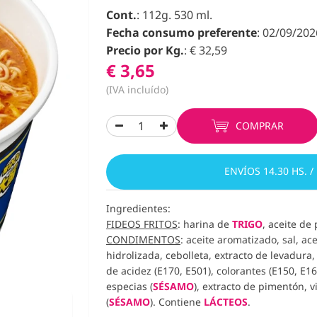
Cont.
: 112g. 530 ml.
Fecha consumo preferente
: 02/09/202
Precio por Kg.
: € 32,59
€ 3,65
(IVA incluído)
COMPRAR
ENVÍOS 14.30 HS. /
Ingredientes:
FIDEOS FRITOS
: harina de
TRIGO
, aceite de
CONDIMENTOS
: aceite aromatizado, sal, ac
hidrolizada, cebolleta, extracto de levadur
de acidez (E170, E501), colorantes (E150, E1
especias (
SÉSAMO
), extracto de pimentón, 
(
SÉSAMO
). Contiene
LÁCTEOS
.