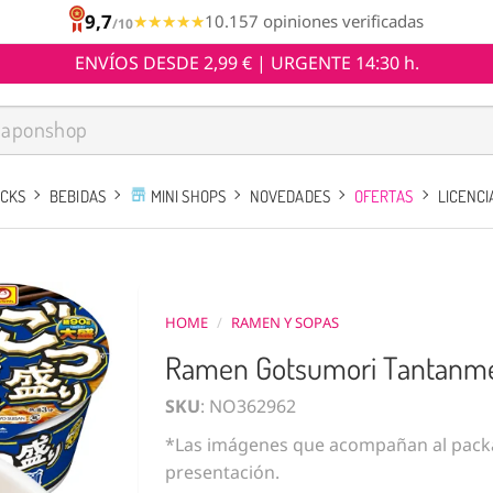
9,7
★★★★★
★★★★★
10.157 opiniones verificadas
/10
ENVÍOS DESDE 2,99 € | URGENTE 14:30 h.
ACKS
BEBIDAS
MINI SHOPS
NOVEDADES
OFERTAS
LICENCI
HOME
/
RAMEN Y SOPAS
Ramen Gotsumori Tantanmen 
SKU
: NO362962
*Las imágenes que acompañan al packa
presentación.