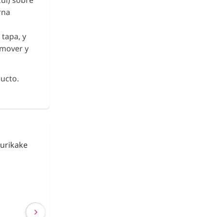
zul) sobre
rna
 tapa, y
emover y
ucto.
urikake
Fideos de Konjac
Shirataki con Ca
€ 2,63
€ 2,40
(IVA incluído)