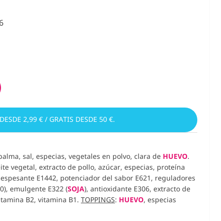
6
 DESDE 2,99 € / GRATIS DESDE 50 €.
 palma, sal, especias, vegetales en polvo, clara de
HUEVO
.
eite vegetal, extracto de pollo, azúcar, especias, proteína
a, espesante E1442, potenciador del sabor E621, reguladores
60), emulgente E322 (
SOJA
), antioxidante E306, extracto de
vitamina B2, vitamina B1.
TOPPINGS
:
HUEVO
, especias