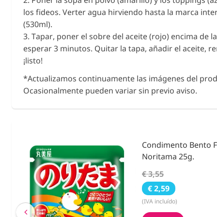
2. Poner la sopa en polvo (amarillo) y los toppings (a
los fideos. Verter agua hirviendo hasta la marca inte
(530ml).
3. Tapar, poner el sobre del aceite (rojo) encima de la
esperar 3 minutos. Quitar la tapa, añadir el aceite, r
¡listo!
*Actualizamos continuamente las imágenes del prod
Ocasionalmente pueden variar sin previo aviso.
ies &
Condimento Bento F
Noritama 25g.
€ 3,55
€ 2,59
(IVA incluído)