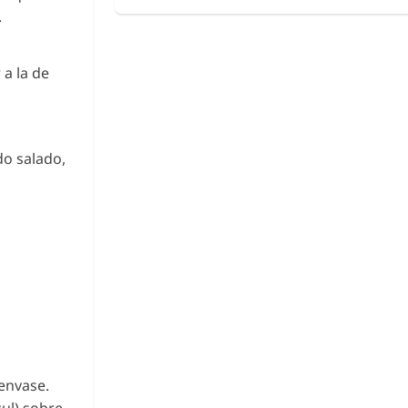
.
 a la de
o salado,
 envase.