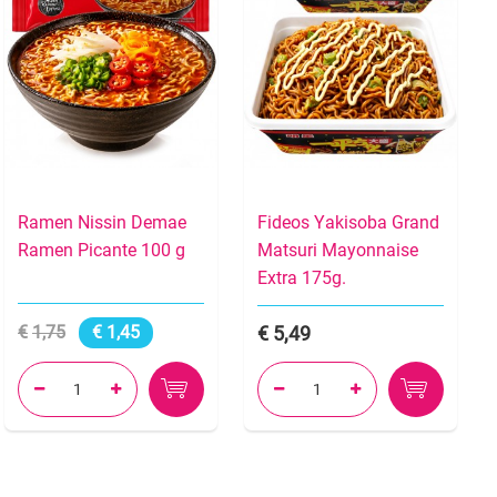
Ramen Nissin Demae
Fideos Yakisoba Grand
Ramen Picante 100 g
Matsuri Mayonnaise
Extra 175g.
1,75
1,45
5,49



