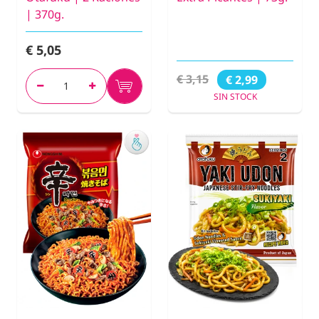
| 370g.
€ 5,05
€ 3,15
€ 2,99
SIN STOCK