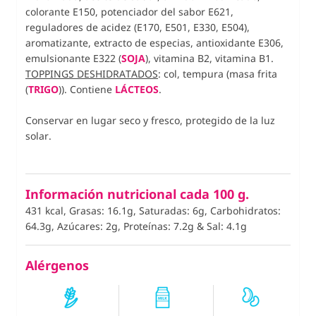
colorante E150, potenciador del sabor E621,
reguladores de acidez (E170, E501, E330, E504),
aromatizante, extracto de especias, antioxidante E306,
emulsionante E322 (
SOJA
), vitamina B2, vitamina B1.
TOPPINGS DESHIDRATADOS
:
col, tempura (masa frita
(
TRIGO
)). Contiene
LÁCTEOS
.
Conservar en lugar seco y fresco, protegido de la luz
solar.
Información nutricional cada 100 g.
431 kcal, Grasas: 16.1g, Saturadas: 6g, Carbohidratos:
64.3g, Azúcares: 2g, Proteínas: 7.2g
&
Sal: 4.1g
Alérgenos