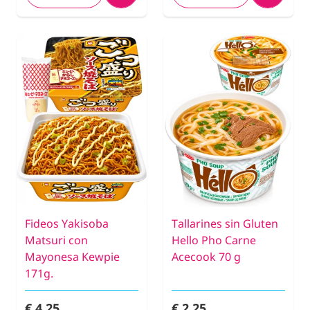
Fideos Yakisoba
Tallarines sin Gluten
Matsuri con
Hello Pho Carne
Mayonesa Kewpie
Acecook 70 g
171g.
€ 4,25
€ 2,25