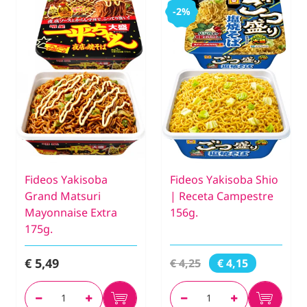
-2%
Fideos Yakisoba
Fideos Yakisoba Shio
Grand Matsuri
| Receta Campestre
Mayonnaise Extra
156g.
175g.
€ 5,49
€ 4,25
€ 4,15