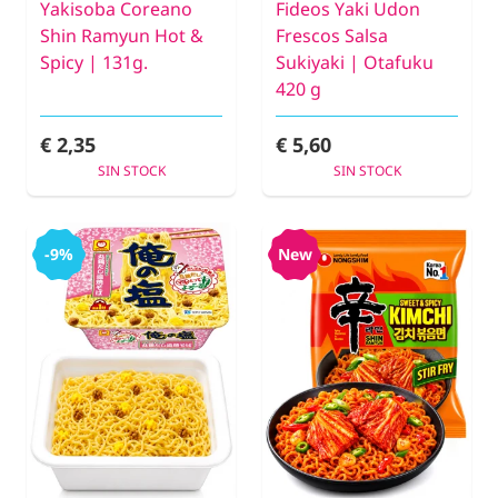
Yakisoba Coreano
Fideos Yaki Udon
Shin Ramyun Hot &
Frescos Salsa
Spicy | 131g.
Sukiyaki | Otafuku
420 g
€ 2,35
€ 5,60
SIN STOCK
SIN STOCK
-9%
New