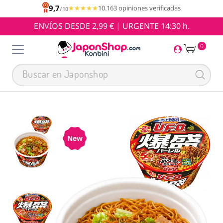
9,7
★★★★★
★★★★★
10.163 opiniones verificadas
/10
ENVÍOS DESDE 2,99 € | URGENTE 14:30 h.
0
New