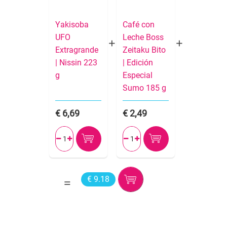
Yakisoba
Café con
UFO
Leche Boss
Extragrande
Zeitaku Bito
| Nissin 223
| Edición
g
Especial
Sumo 185 g
6,69
2,49




€ 9.18