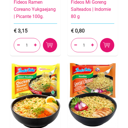
Fideos Ramen
Fideos Mi Goreng
Coreano Yukgaejang
Salteados | Indomie
| Picante 100g.
80 g
3,15
0,80



