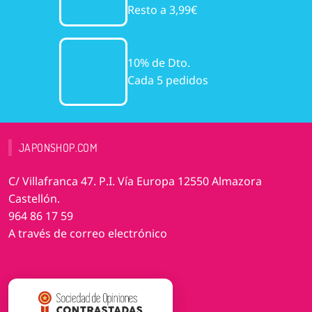
Resto a 3,99€
10% de Dto.
Cada 5 pedidos
JAPONSHOP.COM
C/ Villafranca 47. P.I. Vía Europa 12550 Almazora
Castellón.
964 86 17 59
A través de correo electrónico