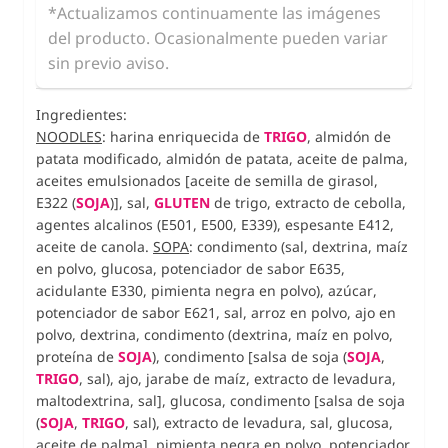
*Actualizamos continuamente las imágenes
del producto. Ocasionalmente pueden variar
sin previo aviso.
Ingredientes:
NOODLES
: harina enriquecida de
TRIGO
, almidón de
patata modificado, almidón de patata, aceite de palma,
aceites emulsionados [aceite de semilla de girasol,
E322 (
SOJA
)], sal,
GLUTEN
de trigo, extracto de cebolla,
agentes alcalinos (E501, E500, E339), espesante E412,
aceite de canola.
SOPA
: condimento (sal, dextrina, maíz
en polvo, glucosa, potenciador de sabor E635,
acidulante E330, pimienta negra en polvo), azúcar,
potenciador de sabor E621, sal, arroz en polvo, ajo en
polvo, dextrina, condimento (dextrina, maíz en polvo,
proteína de
SOJA
), condimento [salsa de soja (
SOJA
,
TRIGO
, sal), ajo, jarabe de maíz, extracto de levadura,
maltodextrina, sal], glucosa, condimento [salsa de soja
(
SOJA
,
TRIGO
, sal), extracto de levadura, sal, glucosa,
aceite de palma], pimienta negra en polvo, potenciador