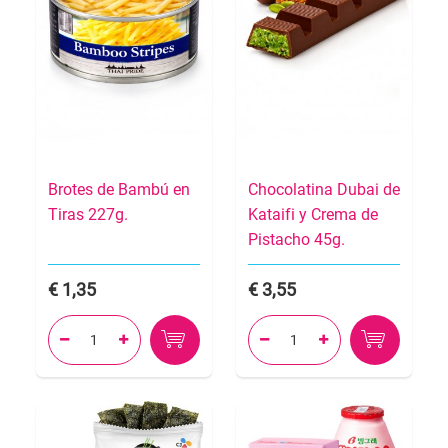
Brotes de Bambú en
Chocolatina Dubai de
Tiras 227g.
Kataifi y Crema de
Pistacho 45g.
1,35
3,55



