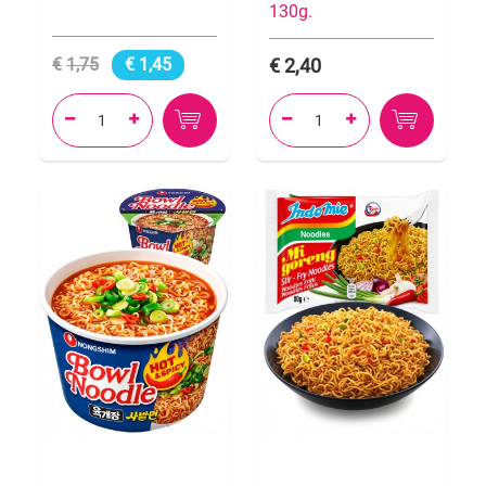
130g.
1,75
1,45
2,40



