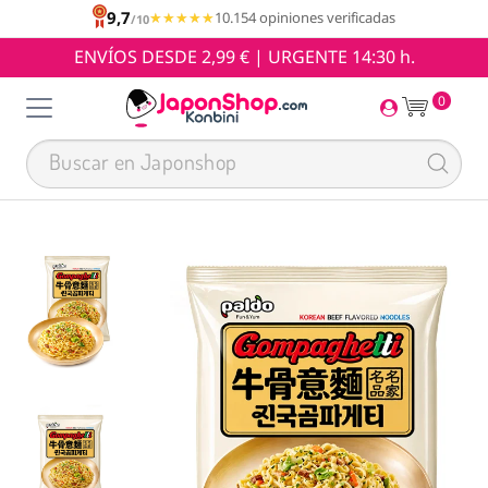
9,7
★★★★★
★★★★★
10.154 opiniones verificadas
/10
ENVÍOS DESDE 2,99 € | URGENTE 14:30 h.
0