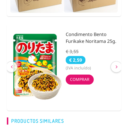
Condimento Bento
nidad
Furikake Noritama 25g.
€ 3,55
€ 2,59
(IVA incluído)
COMPRAR
PRODUCTOS SIMILARES