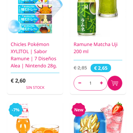
Chicles Pokémon
Ramune Matcha Uji
XYLITOL | Sabor
200 ml
Ramune | 7 Diseños
Alea | Nintendo 28g.
€ 2,85
€ 2,65
€ 2,60
SIN STOCK
-7%
New