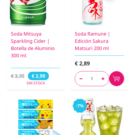
Soda Mitsuya
Soda Ramune |
Sparkling Cider |
Edición Sakura
Botella de Aluminio
Matsuri 200 ml
300 ml.
€ 2,89
€ 3,35
€ 2,99
SIN STOCK
-7%