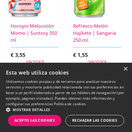
Horoyoi Melocotón
Refresco Melón
Momo | Suntory 350
Hajikete | Sangaria
ml
250 ml.
€ 3,55
€ 1,55
SIN STOCK
SIN STOCK
×
Esta web utiliza cookies
Utilizamos cookies propias y de terceros para analizar nuestros
New
New
servicios y mostrarte publicidad relacionada con tus preferencias en
base a un perfil elaborado a partir de tus hábitos de navegación (por
ejemplo, páginas visitadas). Puedes obtener más información y
configurar tus preferencias
Política de cookies.
MOSTRAR DETALLES
ACEPTO LAS COOKIES
RECHAZAR LAS COOKIES