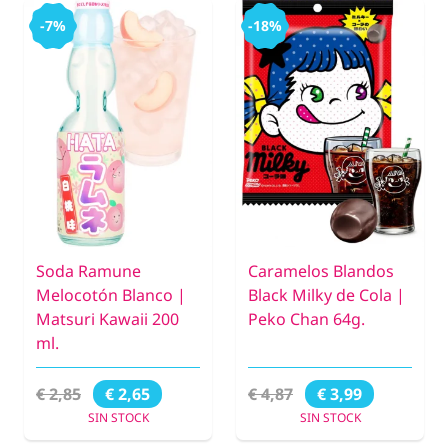
-7%
-18%
Soda Ramune
Caramelos Blandos
Melocotón Blanco |
Black Milky de Cola |
Matsuri Kawaii 200
Peko Chan 64g.
ml.
€ 2,85
€ 4,87
€ 2,65
€ 3,99
SIN STOCK
SIN STOCK