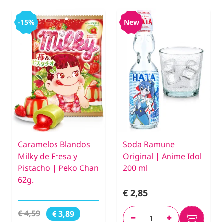
-15%
New
Caramelos Blandos
Soda Ramune
Milky de Fresa y
Original | Anime Idol
Pistacho | Peko Chan
200 ml
62g.
€ 2,85
€ 4,59
€ 3,89