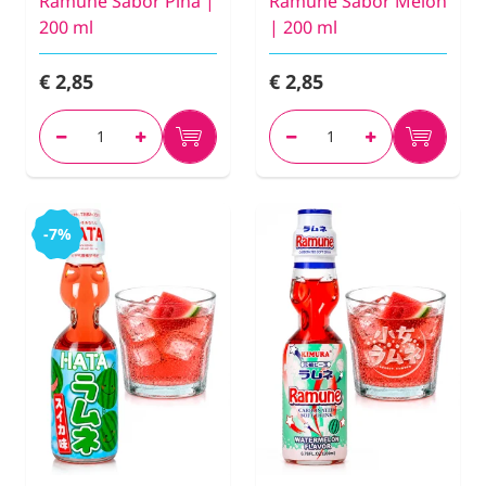
Ramune Sabor Piña |
Ramune Sabor Melón
200 ml
| 200 ml
€ 2,85
€ 2,85
-7%