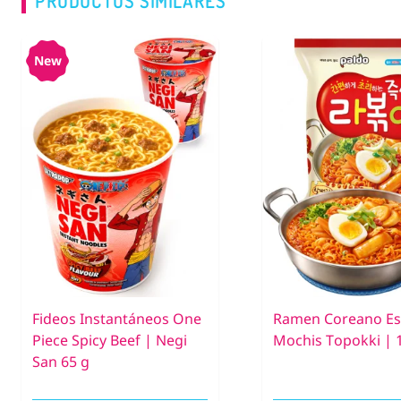
PRODUCTOS SIMILARES
New
Fideos Instantáneos One
Ramen Coreano Est
Piece Spicy Beef | Negi
Mochis Topokki | 
San 65 g