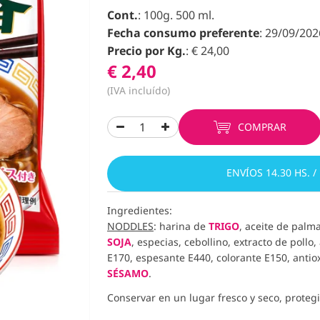
Cont.
: 100g. 500 ml.
Fecha consumo preferente
: 29/09/202
Precio por Kg.
: € 24,00
€ 2,40
(IVA incluído)
COMPRAR
ENVÍOS 14.30 HS. /
Ingredientes:
NODDLES
: harina de
TRIGO
, aceite de palm
SOJA
, especias, cebollino, extracto de poll
E170, espesante E440, colorante E150, antiox
SÉSAMO
.
Conservar en un lugar fresco y seco, protegid