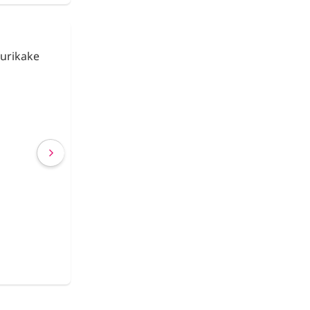
tural
Chicles XYLITOL 
za 200g.
Limitada BTS | 
del Bosque | 7 
Aleatorios
€ 3,39
€ 2,75
(IVA incluído)
COMPRAR