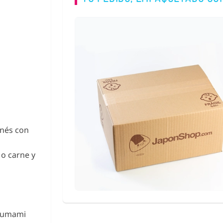
onés con
 o carne y
l umami