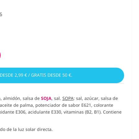
6
 DESDE 2,99 € / GRATIS DESDE 50 €.
a, almidón, salsa de
SOJA
, sal.
SOPA
: sal, azúcar, salsa de
o, aceite de palma, potenciador de sabor E621, colorante
idante E306, acidulante E330, vitaminas (B2, B1). Contiene
o de la luz solar directa.