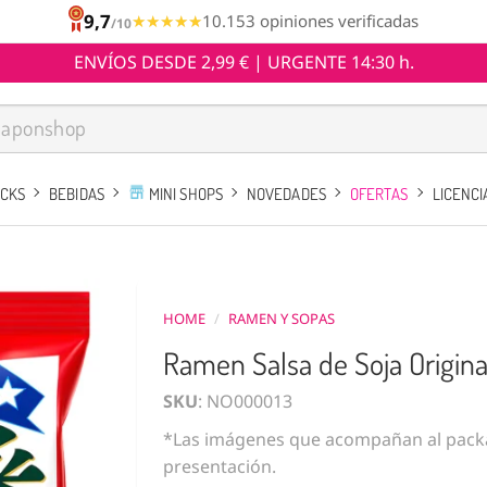
9,7
★★★★★
★★★★★
10.153 opiniones verificadas
/10
ENVÍOS DESDE 2,99 € | URGENTE 14:30 h.
ACKS
BEBIDAS
MINI SHOPS
NOVEDADES
OFERTAS
LICENCI
HOME
/
RAMEN Y SOPAS
Ramen Salsa de Soja Origina
SKU
: NO000013
*Las imágenes que acompañan al packa
presentación.