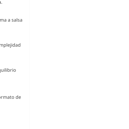
a.
oma a salsa
omplejidad
uilibrio
formato de