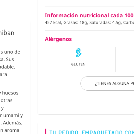
Información nutricional cada 100
457 kcal, Grasas: 18g, Saturadas: 4.5g, Carb
hiban
Alérgenos
es uno de
sa. Sus
GLUTEN
adable,
para
¿TIENES ALGUNA 
 y huesos
 otras
 y
or umami y
a. Además,
 un aroma
TU PEDIDO, EMPAQUETADO CO