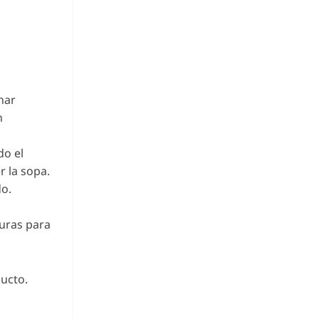
nar
n
do el
r la sopa.
do.
uras para
ucto.