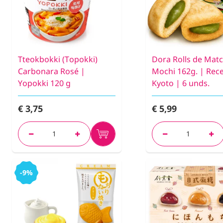
Tteokbokki (Topokki)
Dora Rolls de Matc
Carbonara Rosé |
Mochi 162g. | Rec
Yopokki 120 g
Kyoto | 6 unds.
€ 3,75
€ 5,99
-9%