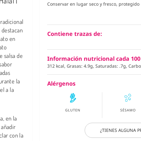
alal |
Conservar en lugar seco y fresco, protegido d
radicional
e destacan
Contiene trazas de:
mato en
ato
e salsa de
Información nutricional cada 100
 sabor
312 kcal, Grasas: 4.9g, Saturadas: .7g, Carb
tadas
urante la
Alérgenos
l a la
GLUTEN
SÉSAMO
, en la
 añadir
¿TIENES ALGUNA 
lar con la