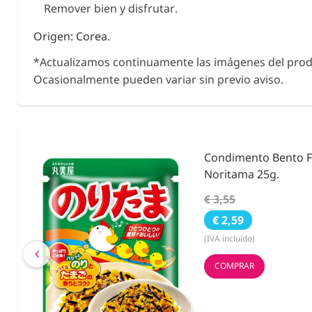
Remover bien y disfrutar.
Origen: Corea.
*Actualizamos continuamente las imágenes del prod
Ocasionalmente pueden variar sin previo aviso.
kake
Fideos de Konjac, Na
Shirataki con Calaba
€ 2,63
€ 2,40
(IVA incluído)
COMPRAR