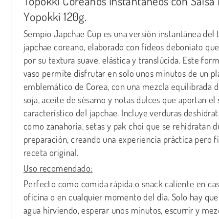
Topokki Coreanos Instantáneos con Salsa H
Yopokki 120g.
Sempio Japchae Cup es una versión instantánea del t
japchae coreano, elaborado con fideos deboniato qu
por su textura suave, elástica y translúcida. Este for
vaso permite disfrutar en solo unos minutos de un pl
emblemático de Corea, con una mezcla equilibrada d
soja, aceite de sésamo y notas dulces que aportan el
característico del japchae. Incluye verduras deshidra
como zanahoria, setas y pak choi que se rehidratan d
preparación, creando una experiencia práctica pero fie
receta original.
Uso recomendado:
Perfecto como comida rápida o snack caliente en casa
oficina o en cualquier momento del día. Solo hay que
agua hirviendo, esperar unos minutos, escurrir y mezc