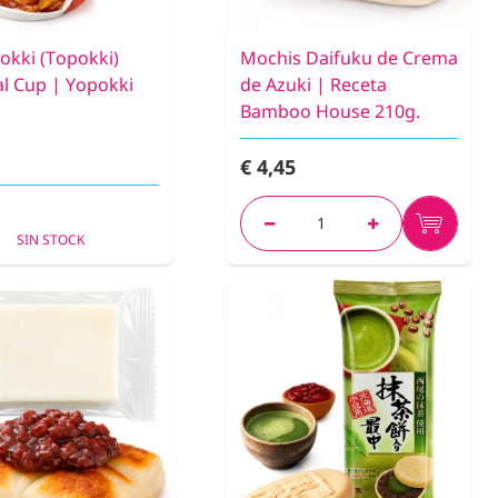
okki (Topokki)
Mochis Daifuku de Crema
al Cup | Yopokki
de Azuki | Receta
Bamboo House 210g.
€ 4,45
SIN STOCK