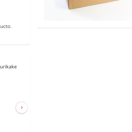
ucto.
tural
Chicles XYLITOL 
za 200g.
Limitada BTS | 
del Bosque | 7 
Aleatorios
€ 3,39
€ 2,75
(IVA incluído)
COMPRAR