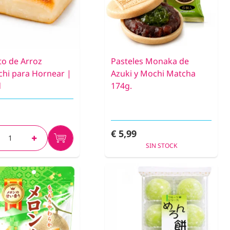
to de Arroz
Pasteles Monaka de
chi para Hornear |
Azuki y Mochi Matcha
d
174g.
€ 5,99
SIN STOCK