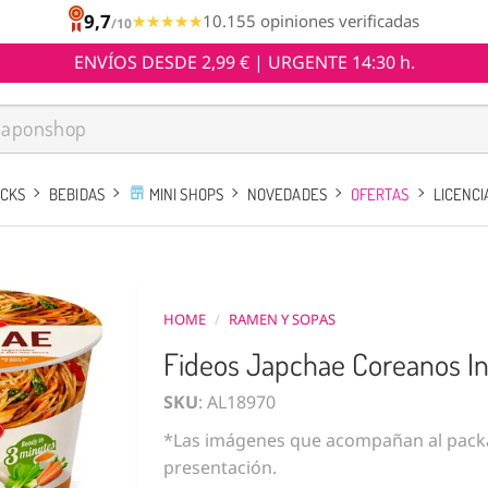
9,7
★★★★★
★★★★★
10.155 opiniones verificadas
/10
ENVÍOS DESDE 2,99 € | URGENTE 14:30 h.
ACKS
BEBIDAS
MINI SHOPS
NOVEDADES
OFERTAS
LICENCI
HOME
/
RAMEN Y SOPAS
Fideos Japchae Coreanos In
SKU
: AL18970
*Las imágenes que acompañan al packa
presentación.