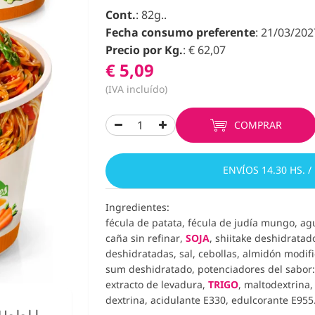
Cont.
: 82g..
Fecha consumo preferente
: 21/03/202
Precio por Kg.
: € 62,07
€ 5,09
(IVA incluído)
COMPRAR
ENVÍOS 14.30 HS. /
Ingredientes:
fécula de patata, fécula de judía mungo, ag
caña sin refinar,
SOJA
, shiitake deshidrata
deshidratadas, sal, cebollas, almidón modifi
sum deshidratado, potenciadores del sabor: E
extracto de levadura,
TRIGO
, maltodextrina
dextrina, acidulante E330, edulcorante E955