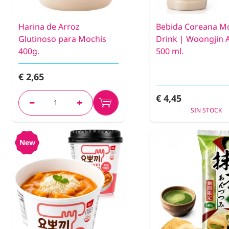
Harina de Arroz
Bebida Coreana M
Glutinoso para Mochis
Drink | Woongjin 
400g.
500 ml.
€ 2,65
€ 4,45
SIN STOCK
New