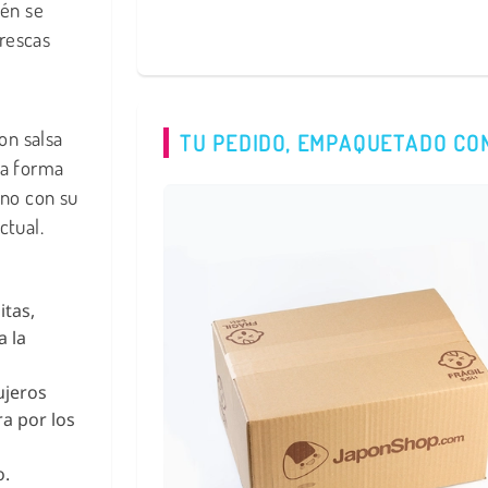
ién se
frescas
on salsa
TU PEDIDO, EMPAQUETADO CO
na forma
ano con su
ctual.
itas,
a la
ujeros
ra por los
o.