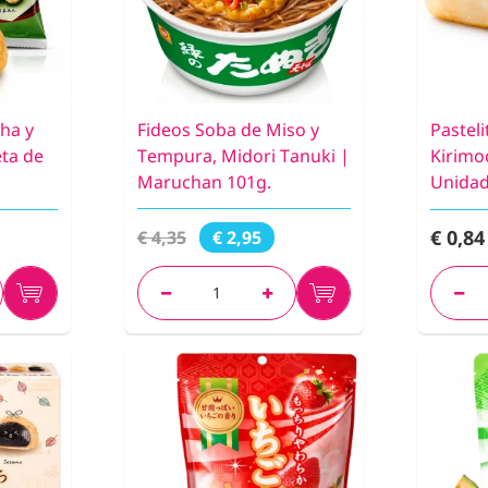
ha y
Fideos Soba de Miso y
Pasteli
eta de
Tempura, Midori Tanuki |
Kirimo
Maruchan 101g.
Unida
€ 0,84
€ 4,35
€ 2,95