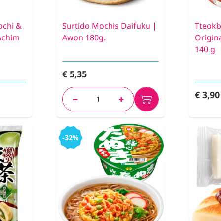
ochi &
Surtido Mochis Daifuku |
Tteokb
Achim
Awon 180g.
Origin
140 g
€ 5,35
€ 3,90
-32%