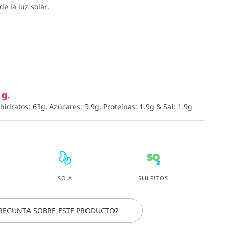
e la luz solar.
 g.
ohidratos: 63g, Azúcares: 9.9g, Proteínas: 1.9g
&
Sal: 1.9g
SOJA
SULFITOS
PREGUNTA SOBRE ESTE PRODUCTO?