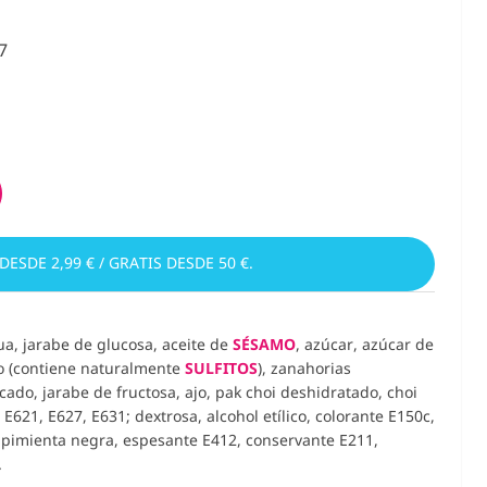
7
 DESDE 2,99 € / GRATIS DESDE 50 €.
ua, jarabe de glucosa, aceite de
SÉSAMO
, azúcar, azúcar de
do (contiene naturalmente
SULFITOS
), zanahorias
cado, jarabe de fructosa, ajo, pak choi deshidratado, choi
621, E627, E631; dextrosa, alcohol etílico, colorante E150c,
, pimienta negra, espesante E412, conservante E211,
.