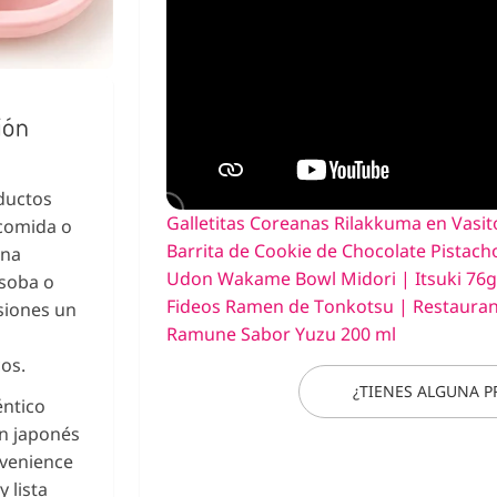
ión
ductos
Galletitas Coreanas Rilakkuma en Vasi
comida o
Barrita de Cookie de Chocolate Pistacho
una
Udon Wakame Bowl Midori | Itsuki 76g
isoba o
Fideos Ramen de Tonkotsu | Restaurant
siones un
Ramune Sabor Yuzu 200 ml
os.
¿TIENES ALGUNA 
éntico
un japonés
nvenience
 lista