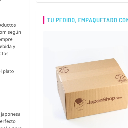
TU PEDIDO, EMPAQUETADO CO
oductos
.com según
iempre
bebida y
ctos
l plato
a japonesa
Perfecto