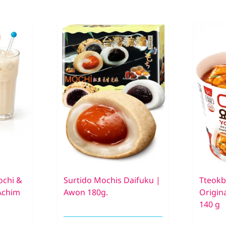
ochi &
Surtido Mochis Daifuku |
Tteokb
Achim
Awon 180g.
Origin
140 g