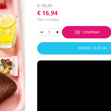
€ 18,39
€ 16,94
(IVA incluído)
COMPRAR
ENVÍOS 14.30 HS. /