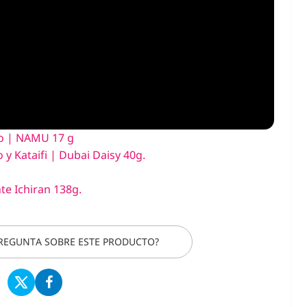
to | NAMU 17 g
 y Kataifi | Dubai Daisy 40g.
e Ichiran 138g.
PREGUNTA SOBRE ESTE PRODUCTO?