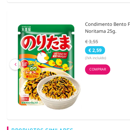
ies &
Condimento Bento F
Noritama 25g.
€ 3,55
€ 2,59
(IVA incluído)
COMPRAR