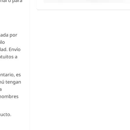
nal o para
o
rada por
ilo
dad. Envío
tuitos a
ntario, es
enú tengan
a
s nombres
ucto.