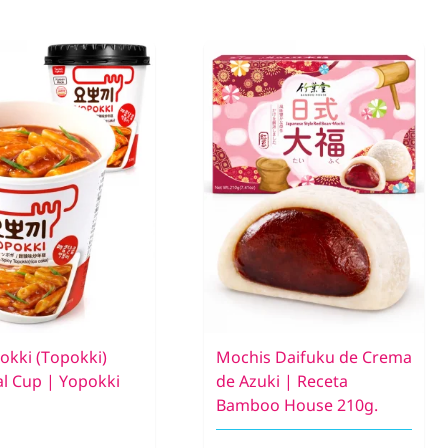
okki (Topokki)
Mochis Daifuku de Crema
al Cup | Yopokki
de Azuki | Receta
Bamboo House 210g.