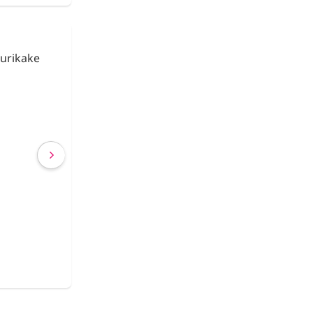
urikake
Fideos de Konjac
Shirataki con Ca
€ 2,63
€ 2,40
(IVA incluído)
COMPRAR