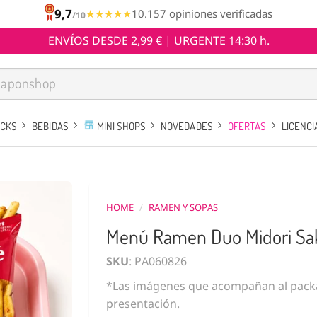
9,7
★★★★★
★★★★★
10.157 opiniones verificadas
/10
ENVÍOS DESDE 2,99 € | URGENTE 14:30 h.
ACKS
BEBIDAS
MINI SHOPS
NOVEDADES
OFERTAS
LICENCI
HOME
/
RAMEN Y SOPAS
Menú Ramen Duo Midori Sa
SKU
: PA060826
*Las imágenes que acompañan al packa
presentación.