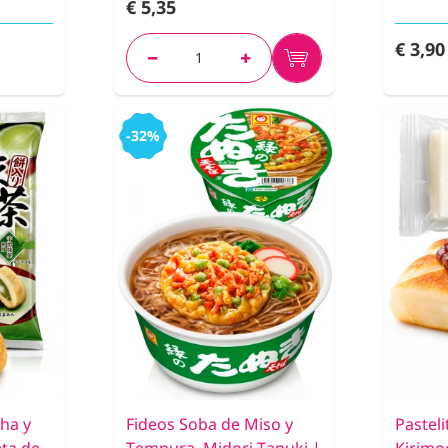
€ 5,35
€ 3,90
-32%
ha y
Fideos Soba de Miso y
Pasteli