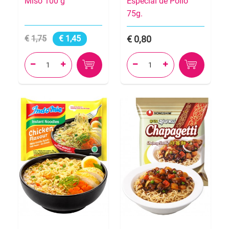
Miso 100 g
Especial de Pollo
75g.
1,75
1,45
0,80



