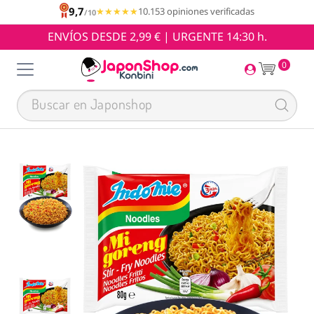
9,7
★★★★★
★★★★★
10.153 opiniones verificadas
/10
ENVÍOS DESDE 2,99 € | URGENTE 14:30 h.
0