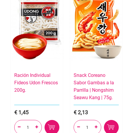
Ración Individual
Snack Coreano
Fideos Udon Frescos
Sabor Gambas a la
200g.
Parrilla | Nongshim
Seawu Kang | 75g.
1,45
2,13



