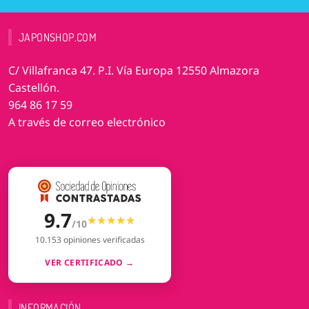
JAPONSHOP.COM
C/ Villafranca 47. P.I. Vía Europa 12550 Almazora
Castellón.
964 86 17 59
A través de correo electrónico
9.7
★★★★★
★★★★★
/10
10.153 opiniones verificadas
VER CERTIFICADO →
INFORMACIÓN