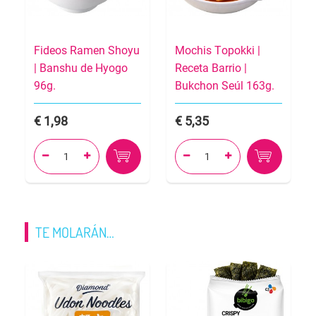
Fideos Ramen Shoyu
Mochis Topokki |
| Banshu de Hyogo
Receta Barrio |
96g.
Bukchon Seúl 163g.
1,98
5,35




TE MOLARÁN…