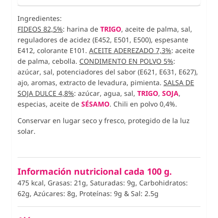
Ingredientes:
FIDEOS 82,5%
: harina de
TRIGO
, aceite de palma, sal,
reguladores de acidez (E452, E501, E500), espesante
E412, colorante E101.
ACEITE ADEREZADO 7,3%
: aceite
de palma, cebolla.
CONDIMENTO EN POLVO 5%
:
azúcar, sal, potenciadores del sabor (E621, E631,
E627
),
ajo, aromas, extracto de levadura, pimienta.
SALSA DE
SOJA DULCE 4,8%
: azúcar, agua, sal,
TRIGO
,
SOJA
,
especias, aceite de
SÉSAMO
. Chili en polvo 0,4%.
Conservar en lugar seco y fresco, protegido de la luz
solar.
Información nutricional cada 100 g.
475 kcal, Grasas: 21g, Saturadas: 9g, Carbohidratos:
62g, Azúcares: 8g, Proteínas: 9g
&
Sal: 2.5g