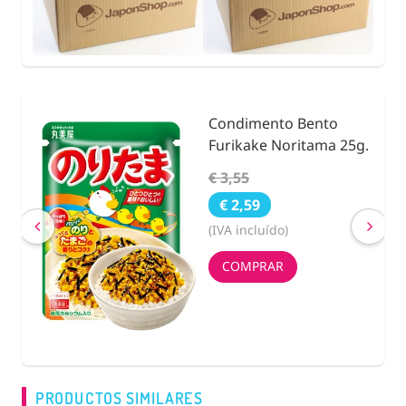
Condimento Bento
nidad
Furikake Noritama 25g.
€ 3,55
€ 2,59
(IVA incluído)
COMPRAR
PRODUCTOS SIMILARES