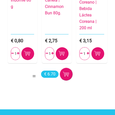
Indomie 80
Canela |
Coreano |
g
Cinnamon
Bebida
Bun 80g.
Láctea
Coreana |
200 ml
0,80
2,75
3,15






€ 6.70