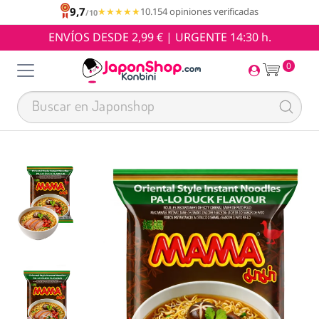
9,7
★★★★★
★★★★★
10.154 opiniones verificadas
/10
ENVÍOS DESDE 2,99 € | URGENTE 14:30 h.
0