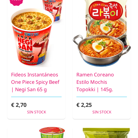
Fideos Instantáneos
Ramen Coreano
One Piece Spicy Beef
Estilo Mochis
| Negi San 65 g
Topokki | 145g.
€ 2,70
€ 2,25
SIN STOCK
SIN STOCK