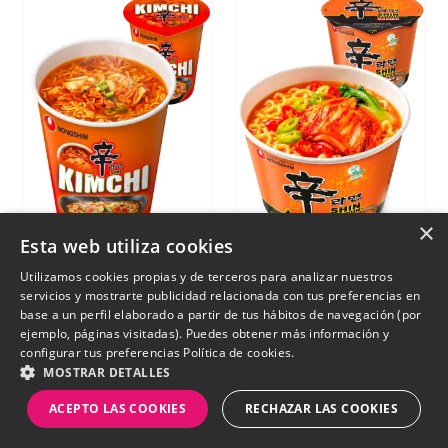
×
Esta web utiliza cookies
Fideos Ramen
Shin Ramyun Kimchi
Utilizamos cookies propias y de terceros para analizar nuestros
Coreanos con Kimchi
Big Bowl | Nongshim
servicios y mostrarte publicidad relacionada con tus preferencias en
| Cup Edition 75g.
112g
base a un perfil elaborado a partir de tus hábitos de navegación (por
ejemplo, páginas visitadas). Puedes obtener más información y
configurar tus preferencias
Política de cookies.
€ 3,29
MOSTRAR DETALLES
€ 2,15
ACEPTO LAS COOKIES
RECHAZAR LAS COOKIES
SIN STOCK