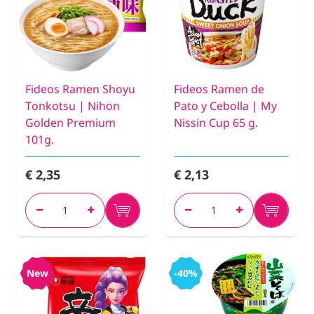
Fideos Ramen Shoyu
Fideos Ramen de
Tonkotsu | Nihon
Pato y Cebolla | My
Golden Premium
Nissin Cup 65 g.
101g.
€ 2,35
€ 2,13
New
-40%