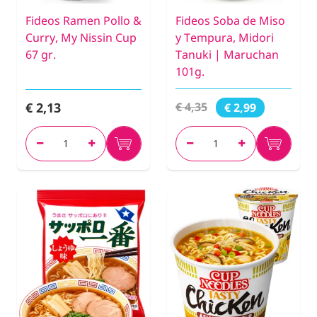
Fideos Ramen Pollo &
Fideos Soba de Miso
Curry, My Nissin Cup
y Tempura, Midori
67 gr.
Tanuki | Maruchan
101g.
€ 2,13
€ 4,35
€ 2,99