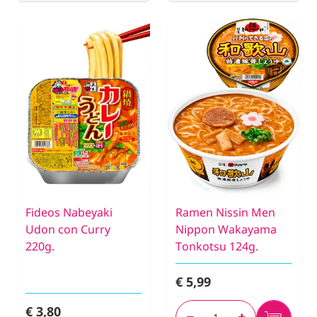
Fideos Nabeyaki
Ramen Nissin Men
Udon con Curry
Nippon Wakayama
220g.
Tonkotsu 124g.
€ 5,99
€ 3,80