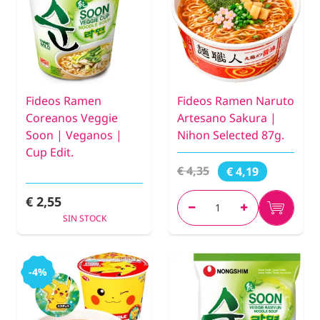
Fideos Ramen
Fideos Ramen Naruto
Coreanos Veggie
Artesano Sakura |
Soon | Veganos |
Nihon Selected 87g.
Cup Edit.
€ 4,35
€ 4,19
€ 2,55
SIN STOCK
-4%