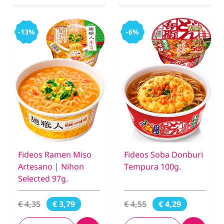
-13%
-6%
Fideos Ramen Miso
Fideos Soba Donburi
Artesano | Nihon
Tempura 100g.
Selected 97g.
€ 4,35
€ 4,55
€ 3,79
€ 4,29