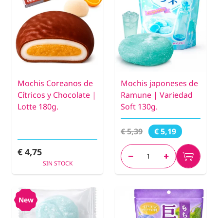
Mochis Coreanos de
Mochis japoneses de
Cítricos y Chocolate |
Ramune | Variedad
Lotte 180g.
Soft 130g.
€ 5,39
€ 5,19
€ 4,75
SIN STOCK
New