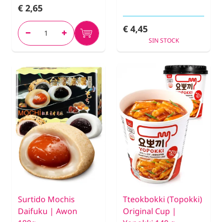
€ 2,65
€ 4,45
SIN STOCK
Surtido Mochis
Tteokbokki (Topokki)
Daifuku | Awon
Original Cup |