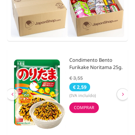
Condimento Bento
nidad
Furikake Noritama 25g.
€ 3,55
€ 2,59
(IVA incluído)
COMPRAR