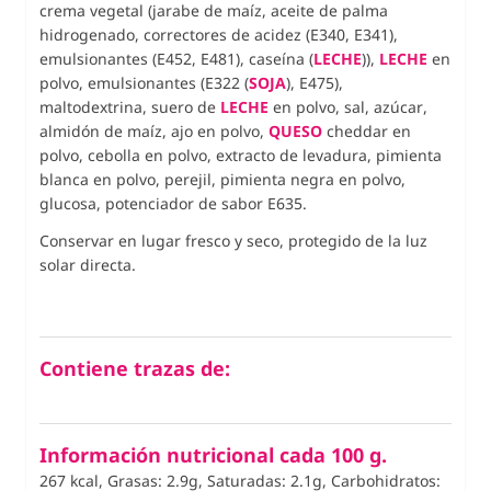
crema vegetal (jarabe de maíz, aceite de palma
hidrogenado, correctores de acidez (E340, E341),
emulsionantes (E452, E481), caseína (
LECHE
)),
LECHE
en
polvo, emulsionantes (E322 (
SOJA
), E475),
maltodextrina, suero de
LECHE
en polvo, sal, azúcar,
almidón de maíz, ajo en polvo,
QUESO
cheddar en
polvo, cebolla en polvo, extracto de levadura, pimienta
blanca en polvo, perejil, pimienta negra en polvo,
glucosa, potenciador de sabor E635.
Conservar en lugar fresco y seco, protegido de la luz
solar directa.
Contiene trazas de:
Información nutricional cada 100 g.
267 kcal, Grasas: 2.9g, Saturadas: 2.1g, Carbohidratos: