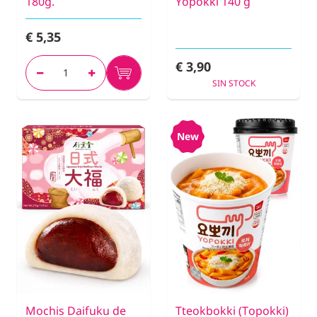
180g.
Yopokki 140 g
€ 5,35
€ 3,90
SIN STOCK
New
Mochis Daifuku de
Tteokbokki (Topokki)