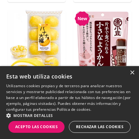
New
×
Esta web utiliza cookies
Utilizamos cookies propias y de terceros para analizar nuestros
servicios y mostrarte publicidad relacionada con tus preferencias en
Mochis Japoneses de
Yokan Sticks de
base a un perfil elaborado a partir de tus hábitos de navegación (por
Banana y Nube |
Gelatina de Azuki
ejemplo, páginas visitadas). Puedes obtener más información y
Receta Kubota 210g.
105g.
configurar tus preferencias
Política de cookies.
MOSTRAR DETALLES
€ 5,50
ACEPTO LAS COOKIES
RECHAZAR LAS COOKIES
€ 5,65