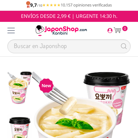
9,7
★★★★★
★★★★★
10.157 opiniones verificadas
/10
ENVÍOS DESDE 2,99 € | URGENTE 14:30 h.
0
New