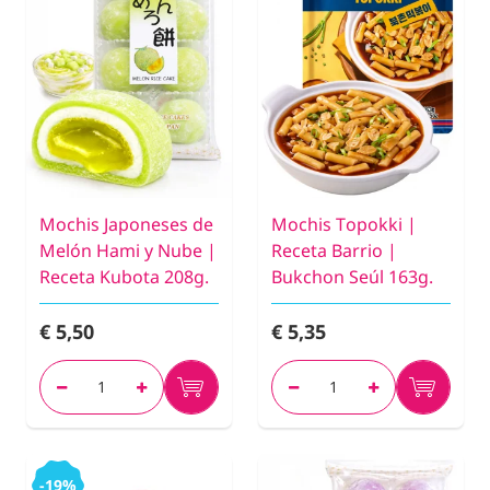
Mochis Japoneses de
Mochis Topokki |
Melón Hami y Nube |
Receta Barrio |
Receta Kubota 208g.
Bukchon Seúl 163g.
€ 5,50
€ 5,35
-19%