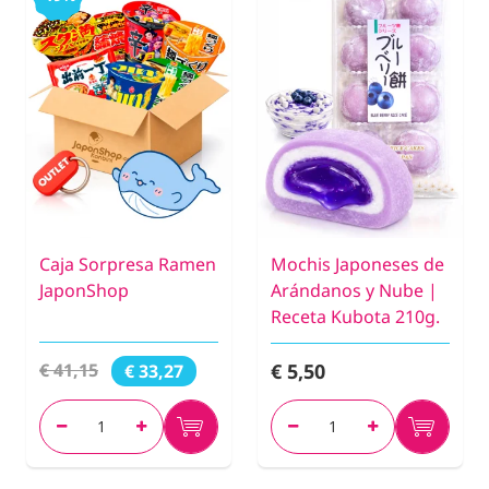
Caja Sorpresa Ramen
Mochis Japoneses de
JaponShop
Arándanos y Nube |
Receta Kubota 210g.
€ 5,50
€ 41,15
€ 33,27