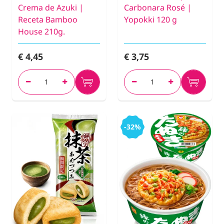
Crema de Azuki |
Carbonara Rosé |
Receta Bamboo
Yopokki 120 g
House 210g.
€ 4,45
€ 3,75
-32%