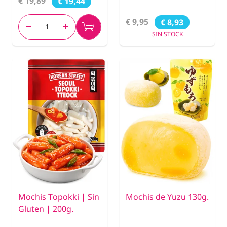
€ 19,89
€ 19,44
€ 9,95
€ 8,93
SIN STOCK
Mochis Topokki | Sin
Mochis de Yuzu 130g.
Gluten | 200g.