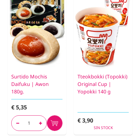
Surtido Mochis
Tteokbokki (Topokki)
Daifuku | Awon
Original Cup |
180g.
Yopokki 140 g
€ 5,35
€ 3,90
SIN STOCK