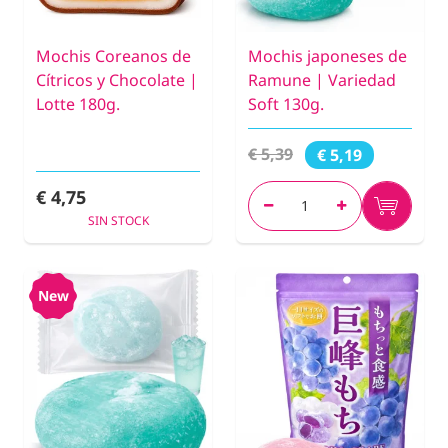
Mochis Coreanos de
Mochis japoneses de
Cítricos y Chocolate |
Ramune | Variedad
Lotte 180g.
Soft 130g.
€ 5,39
€ 5,19
€ 4,75
SIN STOCK
New