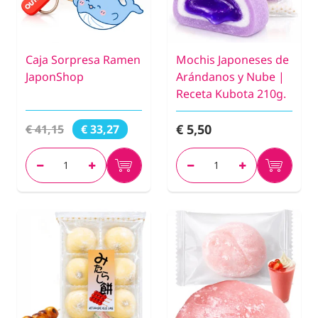
Caja Sorpresa Ramen
Mochis Japoneses de
JaponShop
Arándanos y Nube |
Receta Kubota 210g.
€ 5,50
€ 41,15
€ 33,27