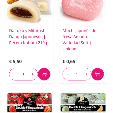
Daifuku y Mitarashi
Mochi japonés de
Dango Japoneses |
fresa Amaou |
Receta Kubota 210g
Variedad Soft |
Unidad
€ 5,50
€ 0,65