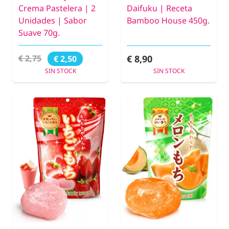
Crema Pastelera | 2
Daifuku | Receta
Unidades | Sabor
Bamboo House 450g.
Suave 70g.
€ 8,90
€ 2,75
€ 2,50
SIN STOCK
SIN STOCK