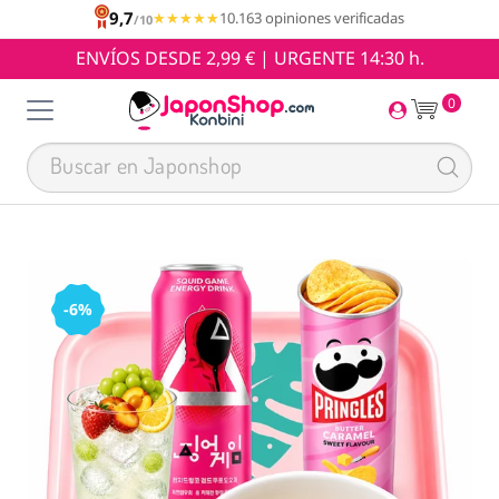
9,7
★★★★★
★★★★★
10.163 opiniones verificadas
/10
ENVÍOS DESDE 2,99 € | URGENTE 14:30 h.
0
-6%