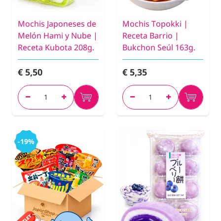
Mochis Japoneses de
Mochis Topokki |
Melón Hami y Nube |
Receta Barrio |
Receta Kubota 208g.
Bukchon Seúl 163g.
€ 5,50
€ 5,35
-19%