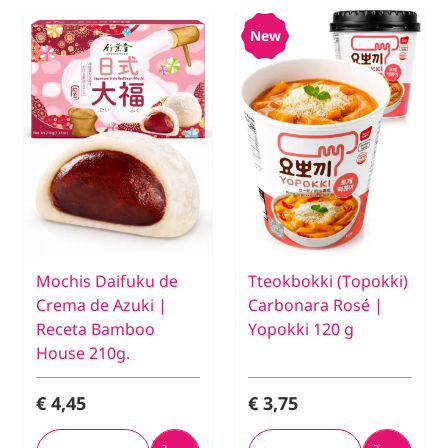
New
Mochis Daifuku de
Tteokbokki (Topokki)
Crema de Azuki |
Carbonara Rosé |
Receta Bamboo
Yopokki 120 g
House 210g.
€ 4,45
€ 3,75