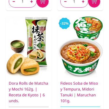
-32%
Dora Rolls de Matcha
Fideos Soba de Miso
y Mochi 162g. |
y Tempura, Midori
Receta de Kyoto | 6
Tanuki | Maruchan
unds.
101g.