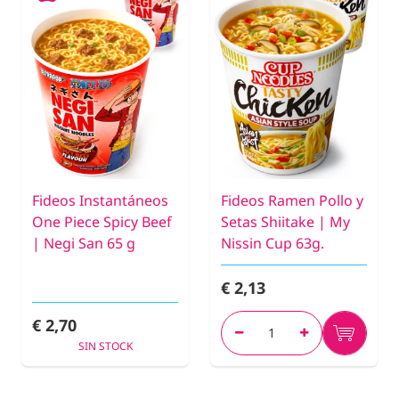
Fideos Instantáneos
Fideos Ramen Pollo y
One Piece Spicy Beef
Setas Shiitake | My
| Negi San 65 g
Nissin Cup 63g.
€ 2,13
€ 2,70
SIN STOCK