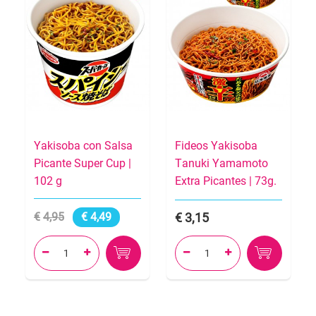
Yakisoba con Salsa
Fideos Yakisoba
Picante Super Cup |
Tanuki Yamamoto
102 g
Extra Picantes | 73g.
4,95
4,49
3,15



