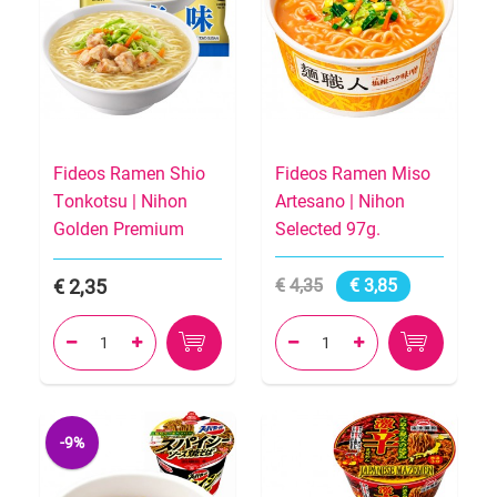
Fideos Ramen Shio
Fideos Ramen Miso
Tonkotsu | Nihon
Artesano | Nihon
Golden Premium
Selected 97g.
2,35
4,35
3,85




-9%