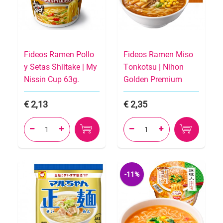
Fideos Ramen Pollo
Fideos Ramen Miso
y Setas Shiitake | My
Tonkotsu | Nihon
Nissin Cup 63g.
Golden Premium
2,13
2,35




-11%