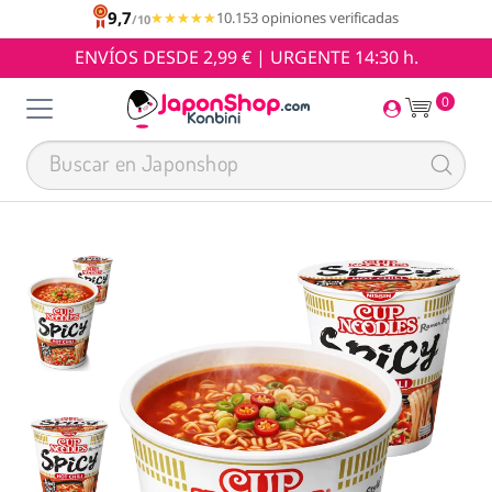
9,7
★★★★★
★★★★★
10.153 opiniones verificadas
/10
ENVÍOS DESDE 2,99 € | URGENTE 14:30 h.
0