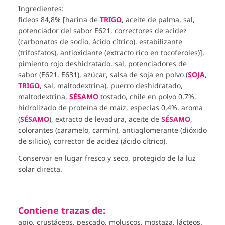
Ingredientes:
fideos 84,8% [harina de
TRIGO
, aceite de palma, sal,
potenciador del sabor E621, correctores de acidez
(carbonatos de sodio, ácido cítrico), estabilizante
(trifosfatos), antioxidante (extracto rico en tocoferoles)],
pimiento rojo deshidratado, sal, potenciadores de
sabor (E621, E631), azúcar, salsa de soja en polvo (
SOJA
,
TRIGO
, sal, maltodextrina), puerro deshidratado,
maltodextrina,
SÉSAMO
tostado, chile en polvo 0,7%,
hidrolizado de proteína de maíz, especias 0,4%, aroma
(
SÉSAMO
), extracto de levadura, aceite de
SÉSAMO
,
colorantes (caramelo, carmín), antiaglomerante (dióxido
de silicio), corrector de acidez (ácido cítrico).
Conservar en lugar fresco y seco, protegido de la luz
solar directa.
Contiene trazas de:
apio, crustáceos, pescado, moluscos, mostaza, lácteos.