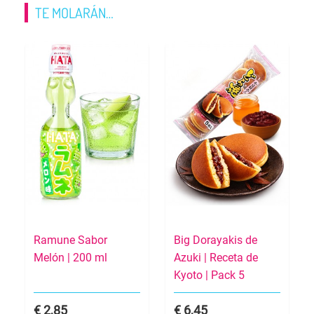
TE MOLARÁN…
Ramune Sabor
Big Dorayakis de
Melón | 200 ml
Azuki | Receta de
Kyoto | Pack 5
2,85
6,45