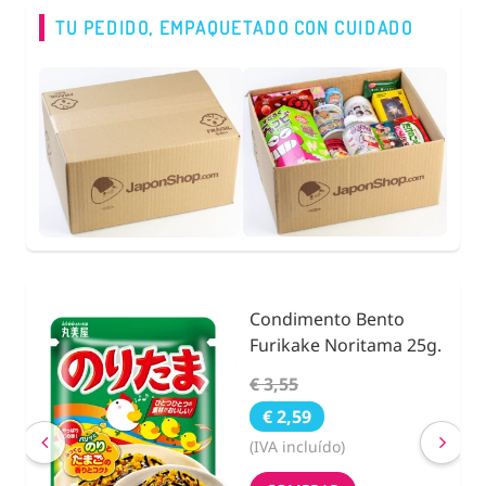
TU PEDIDO, EMPAQUETADO CON CUIDADO
Condimento Bento
nidad
Furikake Noritama 25g.
€ 3,55
€ 2,59
(IVA incluído)