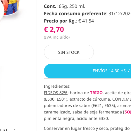
Cont.
: 65g. 250 ml.
Fecha consumo preferente
: 31/12/202
Precio por Kg.
: € 41,54
€ 2,70
(IVA incluído)
SIN STOCK
ENVÍOS 14.30 HS. /
Ingredientes:
FIDEOS 82%
: harina de
TRIGO
, aceite de gi
(E500, E501), extracto de cúrcuma.
CONDIM
potenciadores de sabor (E621, E635), aromas, 
caramelizado, salsa de soja fermentada [
SO
pimienta negra, acidulante E330.
Conservar en lugar fresco y seco, protegido d