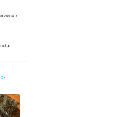
hirviendo
ucto.
ECE