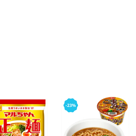
€ 3,39
€ 2,75
(IVA incluído)
COMPRAR
-23%