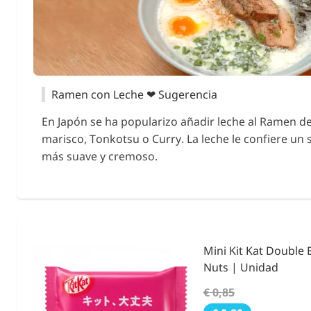
Ramen con Leche ❤ Sugerencia
En Japón se ha popularizo añadir leche al Ramen d
marisco, Tonkotsu o Curry. La leche le confiere un 
más suave y cremoso.
ies &
Condimento Bento F
Noritama 25g.
€ 3,55