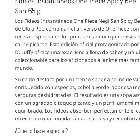
Fideos Instantáneos One Piece Spicy Beef 
San 65 g
Los Fideos Instantáneos One Piece Negi San Spicy Be
de Ultra Pop combinan el universo de One Piece con
receta inspirada en los populares ramen japoneses 
carne picante. Esta edición oficial protagonizada p
D. Luffy ofrece una experiencia llena de sabor y un d
coleccionable para los aficionados al anime más fam
mundo.
Su caldo destaca por un intenso sabor a carne de v
enriquecido con especias, cebolla verde japonesa (neg
verduras deshidratadas. El resultado es una sopa a
con un agradable toque picante y un perfil umami m
equilibrado. Los fideos absorben perfectamente el c
ofreciendo una comida rápida, sabrosa y reconforta
¿Qué lo hace especial?