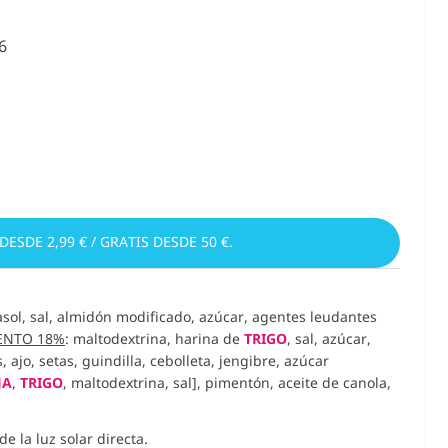
6
 DESDE 2,99 € / GRATIS DESDE 50 €.
rasol, sal, almidón modificado, azúcar, agentes leudantes
ENTO 18%
: maltodextrina, harina de
TRIGO
, sal, azúcar,
ajo, setas, guindilla, cebolleta, jengibre, azúcar
JA
,
TRIGO
, maltodextrina, sal], pimentón, aceite de canola,
e la luz solar directa.