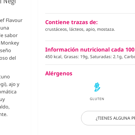
| Negi
ef Flavour
Contiene trazas de:
 una
crustáceos, lácteos, apio, mostaza.
de sabor
or Monkey
Información nutricional cada 100
iseño
450 kcal, Grasas: 19g, Saturadas: 2.1g, Carb
oso del
Alérgenos
acuno
i), ajo y
romática
uy
GLUTEN
aldo,
nte.
¿TIENES ALGUNA 