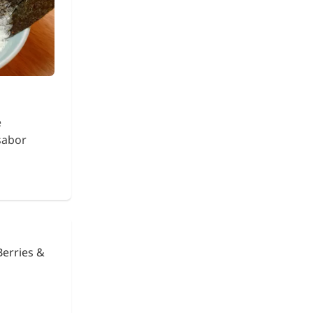
e
sabor
urikake
Fideos de Konjac
Shirataki con Ca
€ 2,63