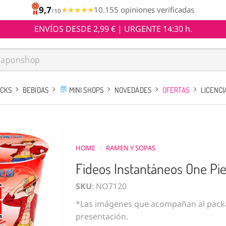
9,7
★★★★★
★★★★★
10.155 opiniones verificadas
/10
ENVÍOS DESDE 2,99 € | URGENTE 14:30 h.
ACKS
BEBIDAS
MINI SHOPS
NOVEDADES
OFERTAS
LICENCI
HOME
/
RAMEN Y SOPAS
Fideos Instantáneos One Pie
SKU
: NO7120
*Las imágenes que acompañan al packa
presentación.