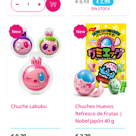
€ 3,13
€ 2,99
SIN STOCK
New
New
Chuche Labubu
Chuches Huevos
Refresco de Frutas |
Nobel Japón 40 g
€ 0,20
€ 2,79