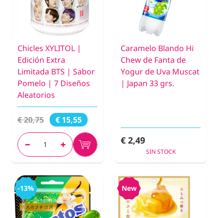
Chicles XYLITOL |
Caramelo Blando Hi
Edición Extra
Chew de Fanta de
Limitada BTS | Sabor
Yogur de Uva Muscat
Pomelo | 7 Diseños
| Japan 33 grs.
Aleatorios
€ 20,75
€ 15,55
€ 2,49
SIN STOCK
-13%
New