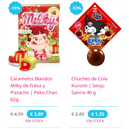
-15%
-53%
Caramelos Blandos
Chuches de Cola
Milky de Fresa y
Kuromi | Seoju
Pistacho | Peko Chan
Sanrio 40 g
62g.
€ 4,59
€ 2,85
€ 3,89
€ 1,35
SIN STOCK
SIN STOCK