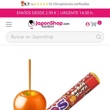
9,7
★★★★★
★★★★★
10.154 opiniones verificadas
/10
ENVÍOS DESDE 2,99 € | URGENTE 14:30 h.
0