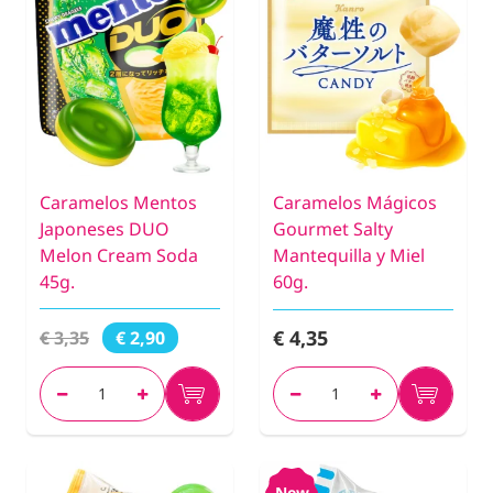
Caramelos Mentos
Caramelos Mágicos
Japoneses DUO
Gourmet Salty
Melon Cream Soda
Mantequilla y Miel
45g.
60g.
€ 4,35
€ 3,35
€ 2,90
New