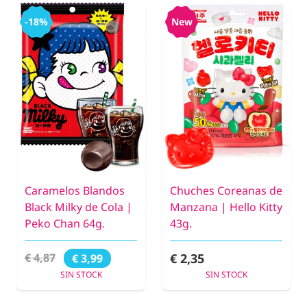
-18%
New
Caramelos Blandos
Chuches Coreanas de
Black Milky de Cola |
Manzana | Hello Kitty
Peko Chan 64g.
43g.
€ 2,35
€ 4,87
€ 3,99
SIN STOCK
SIN STOCK