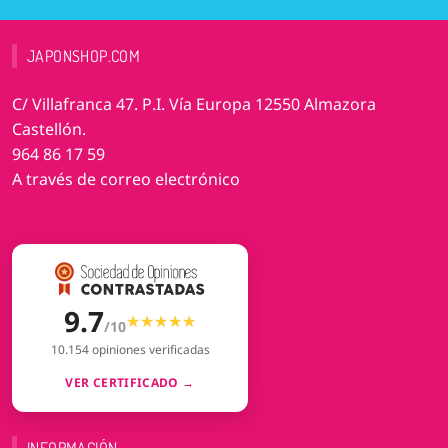
JAPONSHOP.COM
C/ Villafranca 47. P.I. Vía Europa 12550 Almazora
Castellón.
964 86 17 59
A través de correo electrónico
9.7
★★★★★
★★★★★
/10
10.154 opiniones verificadas
VER CERTIFICADO →
INFORMACIÓN