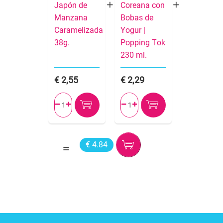
Japón de
Coreana con
Manzana
Bobas de
Caramelizada
Yogur |
38g.
Popping Tok
230 ml.
2,55
2,29




€ 4.84