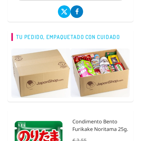
TU PEDIDO, EMPAQUETADO CON CUIDADO
Condimento Bento
nidad
Furikake Noritama 25g.
€ 3,55