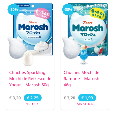
-30%
-38%
Chuches Sparkling
Chuches Mochi de
Mochi de Refresco de
Ramune | Marosh
Yogur | Marosh 50g.
46g.
€ 3,20
€ 3,20
€ 2,25
€ 1,99
SIN STOCK
SIN STOCK