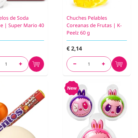
los de Soda
Chuches Pelables
 | Super Mario 40
Coreanas de Frutas | K-
Peelz 60 g
€ 2,14
New