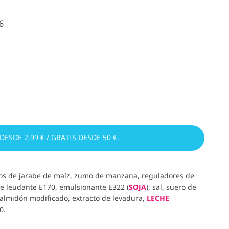
6
 DESDE 2,99 € / GRATIS DESDE 50 €.
idos de jarabe de maíz, zumo de manzana,
reguladores de
e leudante E170, emulsionante E322 (
SOJA
), sal, suero de
, almidón modificado, extracto de levadura,
LECHE
0.