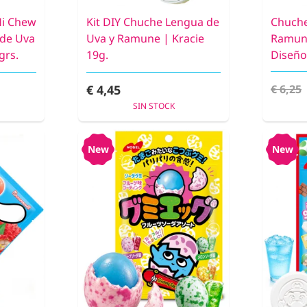
Hi Chew
Kit DIY Chuche Lengua de
Chuch
 de Uva
Uva y Ramune | Kracie
Ramune
grs.
19g.
Diseño
€ 4,45
€ 6,25
SIN STOCK
New
New