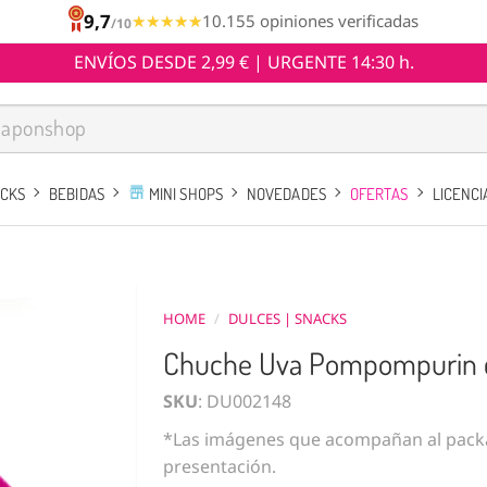
9,7
★★★★★
★★★★★
10.155 opiniones verificadas
/10
ENVÍOS DESDE 2,99 € | URGENTE 14:30 h.
ACKS
BEBIDAS
MINI SHOPS
NOVEDADES
OFERTAS
LICENCI
HOME
/
DULCES | SNACKS
Chuche Uva Pompompurin co
SKU
: DU002148
*Las imágenes que acompañan al packa
presentación.