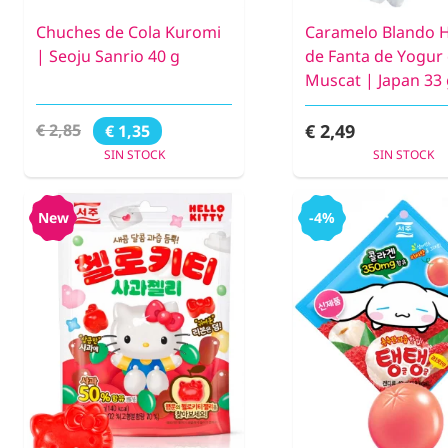
Chuches de Cola Kuromi
Caramelo Blando 
| Seoju Sanrio 40 g
de Fanta de Yogur
Muscat | Japan 33 
€ 2,49
€ 2,85
€ 1,35
SIN STOCK
SIN STOCK
New
-4%