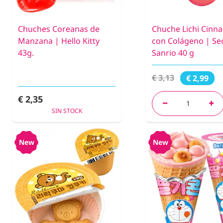
Chuches Coreanas de
Chuche Lichi Cinn
Manzana | Hello Kitty
con Colágeno | Se
43g.
Sanrio 40 g
€ 3,13
€ 2,99
€ 2,35
SIN STOCK
New
New