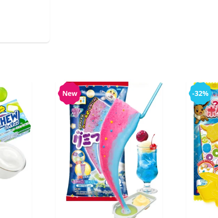
New
-32%