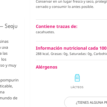
Conservar en un lugar fresco y seco, protegi
cerrado y consumir lo antes posible.
— Seoju
Contiene trazas de:
cacahuetes.
sinas
a uva
Información nutricional cada 100
a las
288 kcal, Grasas: 0g, Saturadas: 0g, Carbohi
 los
oso y muy
Alérgenos
ompompurin
ticable,
LÁCTEOS
una
l mundo de
¿TIENES ALGUNA 