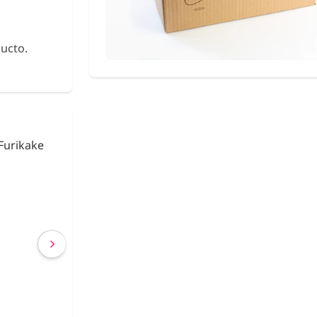
ucto.
urikake
Fideos de Konjac
Shirataki con Ca
€ 2,63
€ 2,40
(IVA incluído)
COMPRAR