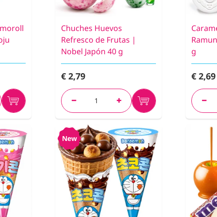
amoroll
Chuches Huevos
Carame
oju
Refresco de Frutas |
Ramune
Nobel Japón 40 g
g
€ 2,79
€ 2,69
New