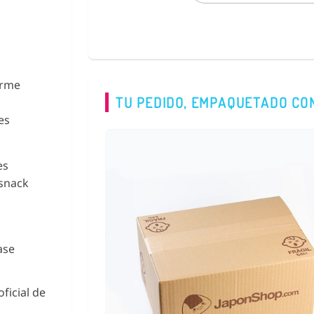
irme
TU PEDIDO, EMPAQUETADO CO
es
es
 snack
ase
oficial de