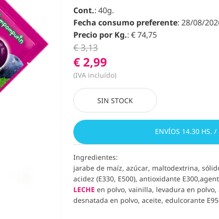
Cont.
: 40g.
Fecha consumo preferente
: 28/08/202
Precio por Kg.
: € 74,75
€ 3,13
€ 2,99
(IVA incluído)
SIN STOCK
ENVÍOS 14.30 HS. /
Ingredientes:
jarabe de maíz, azúcar, maltodextrina, sól
acidez (E330, E500),
antioxidante E300,agent
LECHE
en polvo, vainilla, levadura en polvo
desnatada en polvo, aceite, edulcorante E95