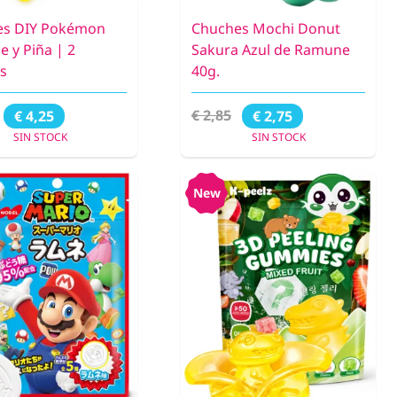
es DIY Pokémon
Chuches Mochi Donut
 y Piña | 2
Sakura Azul de Ramune
s
40g.
€ 2,85
€ 4,25
€ 2,75
SIN STOCK
SIN STOCK
New