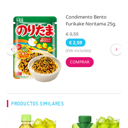
Condimento Bento
nidad
Furikake Noritama 25g.
€ 3,55
€ 2,59
(IVA incluído)
COMPRAR
PRODUCTOS SIMILARES