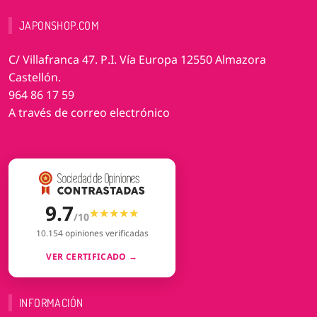
JAPONSHOP.COM
C/ Villafranca 47. P.I. Vía Europa 12550 Almazora
Castellón.
964 86 17 59
A través de correo electrónico
9.7
★★★★★
★★★★★
/10
10.154 opiniones verificadas
VER CERTIFICADO →
INFORMACIÓN