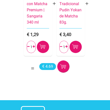
con Matcha
Tradicional
Premium |
Pudín Yokan
Sangaria
de Matcha
340 ml
83g.
1,29
3,40




€ 4.69