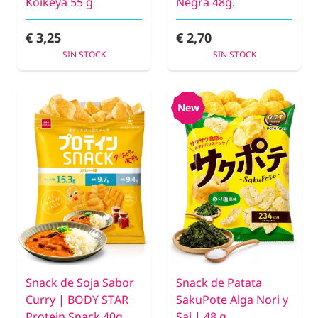
Koikeya 55 g
Negra 48g.
€ 3,25
€ 2,70
SIN STOCK
SIN STOCK
New
Snack de Soja Sabor
Snack de Patata
Curry | BODY STAR
SakuPote Alga Nori y
Protein Snack 40g.
Sal | 48 g