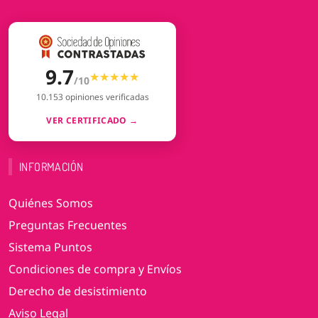
9.7
★★★★★
★★★★★
/10
10.153 opiniones verificadas
VER CERTIFICADO →
INFORMACIÓN
Quiénes Somos
Preguntas Frecuentes
Sistema Puntos
Condiciones de compra y Envíos
Derecho de desistimiento
Aviso Legal