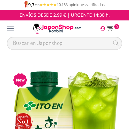
9,7
★★★★★
★★★★★
10.153 opiniones verificadas
/10
ENVÍOS DESDE 2,99 € | URGENTE 14:30 h.
0
New