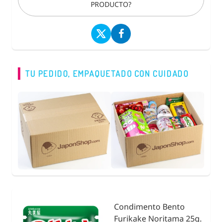
PRODUCTO?
TU PEDIDO, EMPAQUETADO CON CUIDADO
Condimento Bento
nidad
Furikake Noritama 25g.