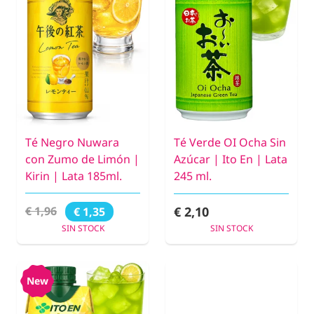
Té Negro Nuwara
Té Verde OI Ocha Sin
con Zumo de Limón |
Azúcar | Ito En | Lata
Kirin | Lata 185ml.
245 ml.
€ 2,10
€ 1,96
€ 1,35
SIN STOCK
SIN STOCK
New