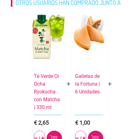
OTROS USUARIOS HAN COMPRADO JUNTO A
Té Verde Oi
Galletas de
Ocha
la Fortuna |
Ryokucha
6 Unidades.
con Matcha
| 330 ml
2,65
1,00



