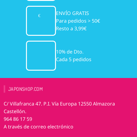
ENVÍO GRATIS
Para pedidos > 50€
Resto a 3,99€
10% de Dto.
Cada 5 pedidos
JAPONSHOP.COM
C/ Villafranca 47. P.I. Vía Europa 12550 Almazora
Castellón.
964 86 17 59
A través de correo electrónico