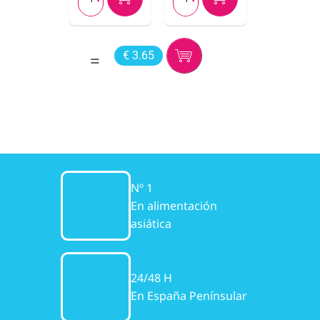
€ 3.65
Nº 1
En alimentación
asiática
24/48 H
En España Penínsular