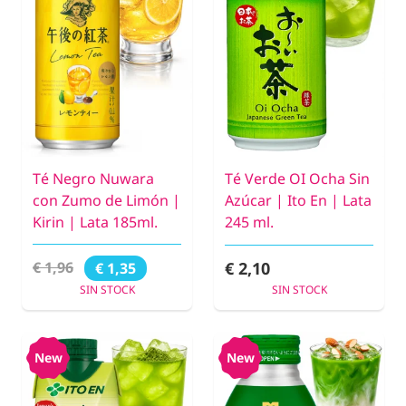
Té Negro Nuwara
Té Verde OI Ocha Sin
con Zumo de Limón |
Azúcar | Ito En | Lata
Kirin | Lata 185ml.
245 ml.
€ 2,10
€ 1,96
€ 1,35
SIN STOCK
SIN STOCK
New
New