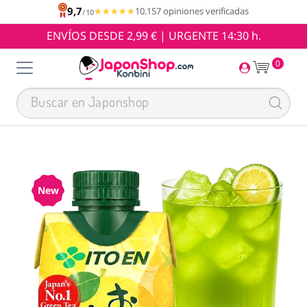
9,7
★★★★★
★★★★★
10.157 opiniones verificadas
/10
ENVÍOS DESDE 2,99 € | URGENTE 14:30 h.
0
New