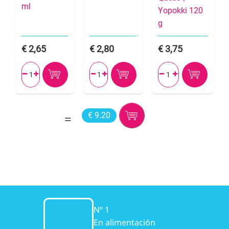
ml
Yopokki 120
g
2,65
2,80
3,75






€ 9.20
Nº 1
En alimentación