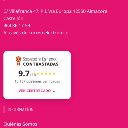
C/ Villafranca 47. P.I. Vía Europa 12550 Almazora
Castellón.
964 86 17 59
A través de correo electrónico
9.7
★★★★★
★★★★★
/10
10.157 opiniones verificadas
VER CERTIFICADO →
INFORMACIÓN
Quiénes Somos