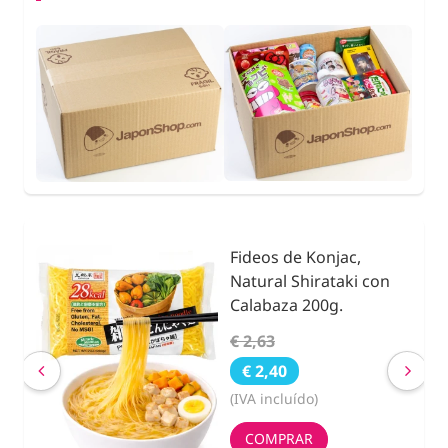
Fideos de Konjac,
25g.
Natural Shirataki con
Calabaza 200g.
€ 2,63
€ 2,40
(IVA incluído)
COMPRAR