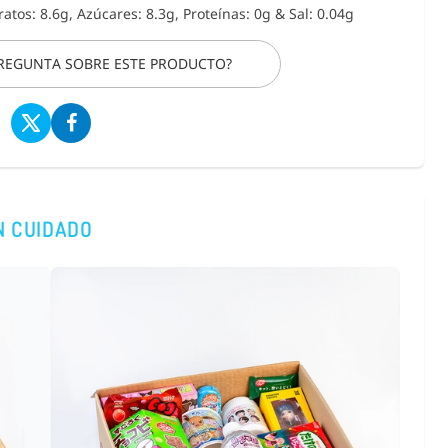
, Natural
Chicles XYLI
ratos: 8.6g, Azúcares: 8.3g, Proteínas: 0g
&
Sal: 0.04g
labaza 200g.
Limitada BTS
del Bosque 
PREGUNTA SOBRE ESTE PRODUCTO?
Aleatorios
€ 3,39
€ 2,75
(IVA incluído)
COMPRAR
N CUIDADO