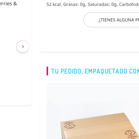
urikake
Fideos de Konjac
52 kcal, Grasas: 0g, Saturadas: 0g, Carbohid
Shirataki con Ca
¿TIENES ALGUNA 
€ 2,63
€ 2,40
(IVA incluído)
COMPRAR
TU PEDIDO, EMPAQUETADO CO