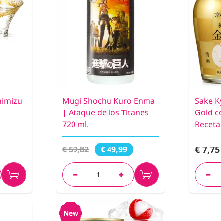
himizu
Mugi Shochu Kuro Enma
Sake K
| Ataque de los Titanes
Gold c
720 ml.
Receta
€ 7,75
€ 59,82
€ 49,99
New