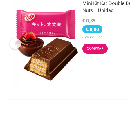
ies &
Condimento Bento F
Noritama 25g.
€ 3,55
€ 2,59
(IVA incluído)
COMPRAR