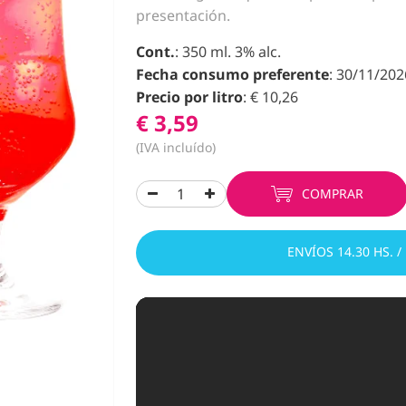
presentación.
Cont.
: 350 ml. 3% alc.
Fecha consumo preferente
: 30/11/202
Precio por litro
: € 10,26
€ 3,59
(IVA incluído)
COMPRAR
ENVÍOS 14.30 HS. /