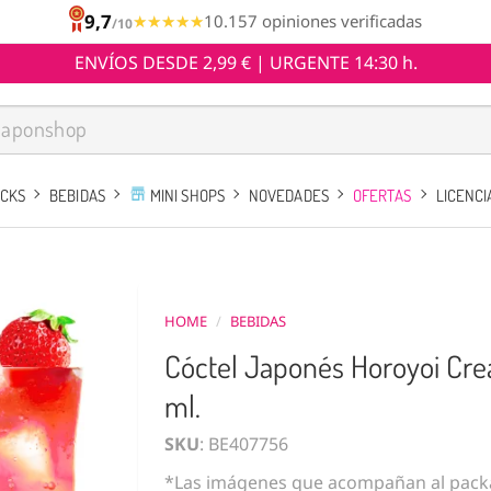
9,7
★★★★★
★★★★★
10.157 opiniones verificadas
/10
ENVÍOS DESDE 2,99 € | URGENTE 14:30 h.
ACKS
BEBIDAS
MINI SHOPS
NOVEDADES
OFERTAS
LICENCI
HOME
/
BEBIDAS
Cóctel Japonés Horoyoi Cre
ml.
SKU
: BE407756
*Las imágenes que acompañan al packa