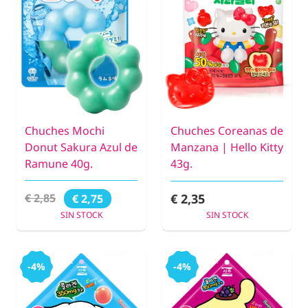
Chuches Mochi
Chuches Coreanas de
Donut Sakura Azul de
Manzana | Hello Kitty
Ramune 40g.
43g.
€ 2,35
€ 2,85
€ 2,75
SIN STOCK
SIN STOCK
-4%
-4%