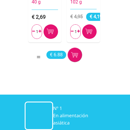
40 g
102 g
2,69
4,95
4,19




€ 6.88
Nº 1
En alimentación
asiática