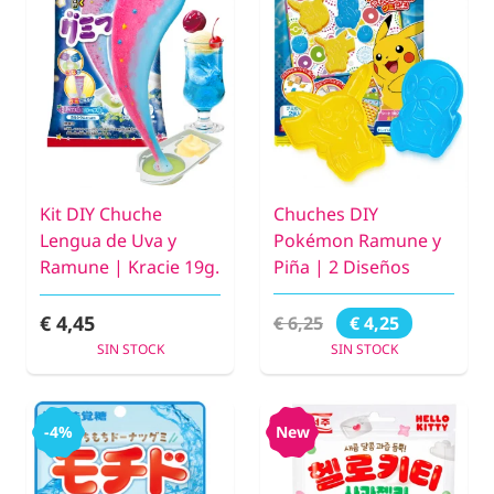
Kit DIY Chuche
Chuches DIY
Lengua de Uva y
Pokémon Ramune y
Ramune | Kracie 19g.
Piña | 2 Diseños
€ 4,45
€ 6,25
€ 4,25
SIN STOCK
SIN STOCK
-4%
New