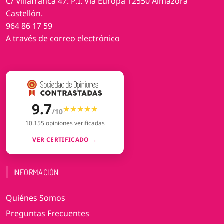
C/ Villafranca 47. P.I. Vía Europa 12550 Almazora
Castellón.
964 86 17 59
A través de correo electrónico
9.7
★★★★★
★★★★★
/10
10.155 opiniones verificadas
VER CERTIFICADO →
INFORMACIÓN
Quiénes Somos
Preguntas Frecuentes