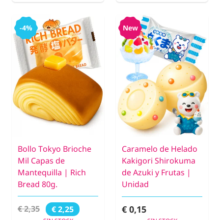
-4%
New
Bollo Tokyo Brioche
Caramelo de Helado
Mil Capas de
Kakigori Shirokuma
Mantequilla | Rich
de Azuki y Frutas |
Bread 80g.
Unidad
€ 0,15
€ 2,35
€ 2,25