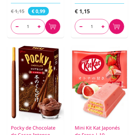
€ 1,15
€ 1,15
€ 0,99
Pocky de Chocolate
Mini Kit Kat Japonés
de Cacao Intenso
de Fresa | 10