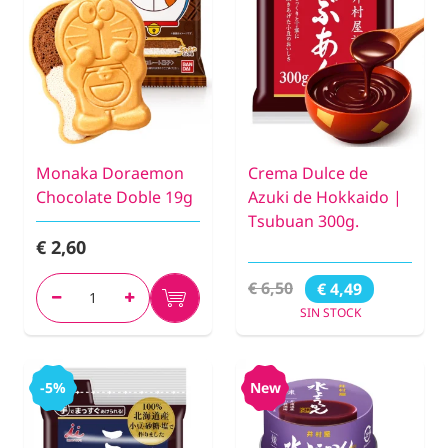
Monaka Doraemon
Crema Dulce de
Chocolate Doble 19g
Azuki de Hokkaido |
Tsubuan 300g.
€ 2,60
€ 6,50
€ 4,49
SIN STOCK
-5%
New