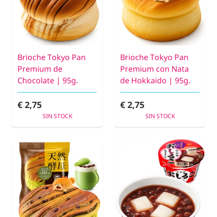
Brioche Tokyo Pan
Brioche Tokyo Pan
Premium de
Premium con Nata
Chocolate | 95g.
de Hokkaido | 95g.
€ 2,75
€ 2,75
SIN STOCK
SIN STOCK