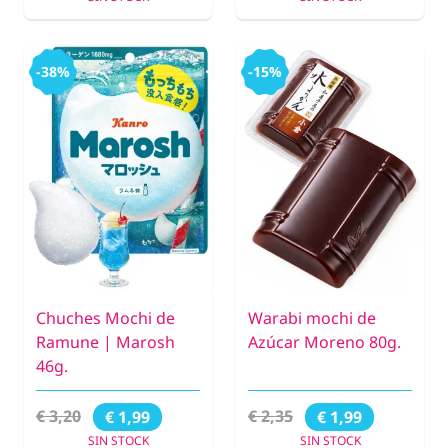
-38%
-15%
Chuches Mochi de
Warabi mochi de
Ramune | Marosh
Azúcar Moreno 80g.
46g.
€ 3,20
€ 2,35
€ 1,99
€ 1,99
SIN STOCK
SIN STOCK