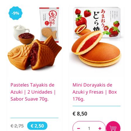
-9%
Pasteles Taiyakis de
Mini Dorayakis de
Azuki | 2 Unidades |
Azuki y Fresas | Box
Sabor Suave 70g.
176g.
€ 8,50
€ 2,75
€ 2,50