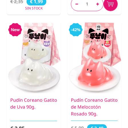
€ 2,35
€ 1,99
SIN STOCK
New
-42%
Pudín Coreano Gatito
Pudín Coreano Gatito
de Uva 90g.
de Melocotón
Rosado 90g.