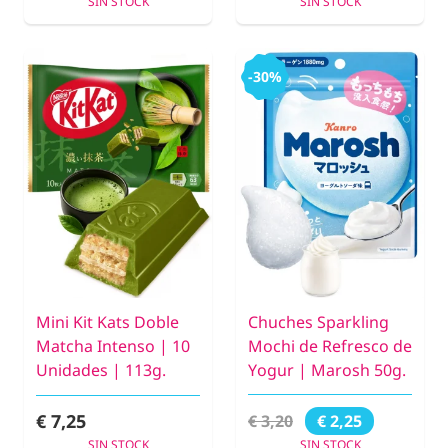
SIN STOCK
SIN STOCK
-30%
Mini Kit Kats Doble
Chuches Sparkling
Matcha Intenso | 10
Mochi de Refresco de
Unidades | 113g.
Yogur | Marosh 50g.
€ 7,25
€ 3,20
€ 2,25
SIN STOCK
SIN STOCK