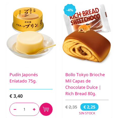
-4%
Pudín Japonés
Bollo Tokyo Brioche
Enlatado 75g.
Mil Capas de
Chocolate Dulce |
Rich Bread 80g.
€ 3,40
€ 2,35
€ 2,25
SIN STOCK