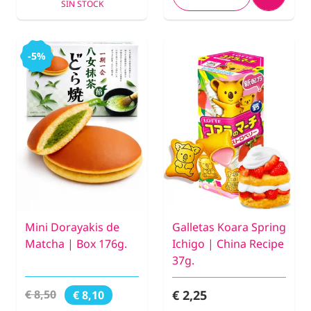
SIN STOCK
-5%
Mini Dorayakis de
Galletas Koara Spring
Matcha | Box 176g.
Ichigo | China Recipe
37g.
€ 2,25
€ 8,50
€ 8,10