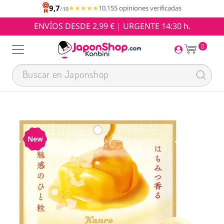
9,7
★★★★★
★★★★★
10.155 opiniones verificadas
/10
ENVÍOS DESDE 2,99 € | URGENTE 14:30 h.
0
New