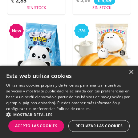
€ 2,85
€ 5,99
€ 3,49
SIN STOCK
SIN STOCK
New
-3%
×
Esta web utiliza cookies
Utilizamos cookies propias y de terceros para analizar nuestros
servicios y mostrarte publicidad relacionada con tus preferencias en
base a un perfil elaborado a partir de tus hábitos de navegación (por
ejemplo, páginas visitadas). Puedes obtener más información y
Pudín Coreano
Brioche de Leche de
configurar tus preferencias
Política de cookies.
Panda de Uva 68g.
Hokkaido | Pajarito
MOSTRAR DETALLES
Shimaenaga | Tokyo
ACEPTO LAS COOKIES
RECHAZAR LAS COOKIES
Bread 100g.