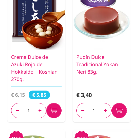
Crema Dulce de
Pudín Dulce
Azuki Rojo de
Tradicional Yokan
Hokkaido | Koshian
Neri 83g.
270g.
€ 3,40
€ 6,15
€ 5,85