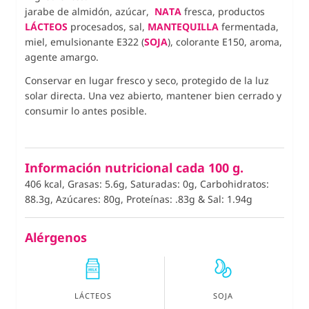
jarabe de almidón, azúcar,
NATA
fresca, productos
LÁCTEOS
procesados, sal,
MANTEQUILLA
fermentada,
miel, emulsionante E322 (
SOJA
), colorante E150, aroma,
agente amargo.
Conservar en lugar fresco y seco, protegido de la luz
solar directa. Una vez abierto, mantener bien cerrado y
consumir lo antes posible.
Información nutricional cada 100 g.
406 kcal, Grasas: 5.6g, Saturadas: 0g, Carbohidratos:
88.3g, Azúcares: 80g, Proteínas: .83g
&
Sal: 1.94g
Alérgenos
LÁCTEOS
SOJA