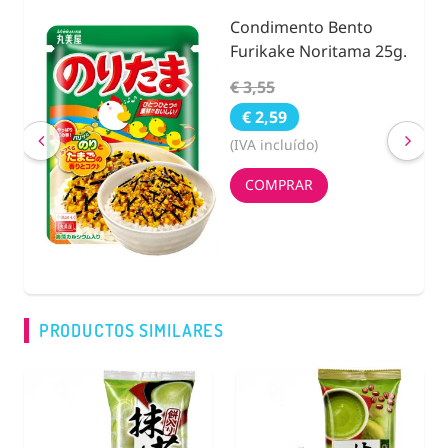
Condimento Bento
nidad
Furikake Noritama 25g.
€ 3,55
€ 2,59
(IVA incluído)
COMPRAR
PRODUCTOS SIMILARES