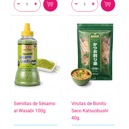




Semillas de Sésamo
Virutas de Bonito
al Wasabi 100g.
Seco Katsuobushi
40g.