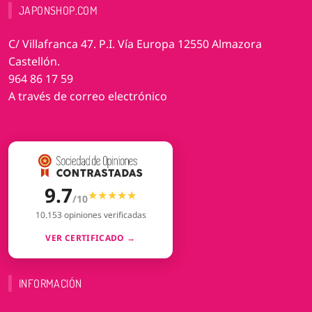
JAPONSHOP.COM
C/ Villafranca 47. P.I. Vía Europa 12550 Almazora
Castellón.
964 86 17 59
A través de correo electrónico
9.7
★★★★★
★★★★★
/10
10.153 opiniones verificadas
VER CERTIFICADO →
INFORMACIÓN