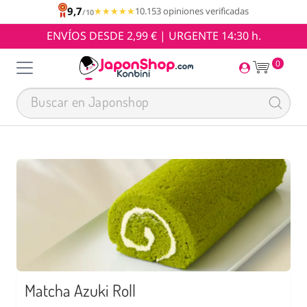
9,7
★★★★★
★★★★★
10.153 opiniones verificadas
/10
ENVÍOS DESDE 2,99 € | URGENTE 14:30 h.
0
Matcha Azuki Roll