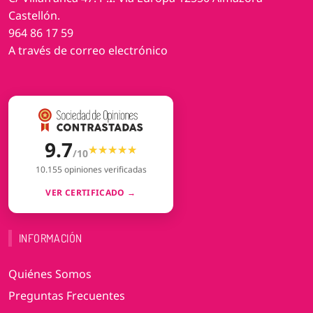
Castellón.
964 86 17 59
A través de correo electrónico
9.7
★★★★★
★★★★★
/10
10.155 opiniones verificadas
VER CERTIFICADO →
INFORMACIÓN
Quiénes Somos
Preguntas Frecuentes