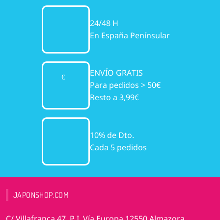
24/48 H
En España Penínsular
ENVÍO GRATIS
Para pedidos > 50€
Resto a 3,99€
10% de Dto.
Cada 5 pedidos
JAPONSHOP.COM
C/ Villafranca 47. P.I. Vía Europa 12550 Almazora