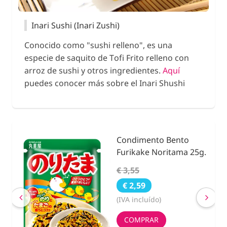
Inari Sushi (Inari Zushi)
Conocido como "sushi relleno", es una
especie de saquito de Tofi Frito relleno con
arroz de sushi y otros ingredientes.
Aquí
puedes conocer más sobre el Inari Shushi
Condimento Bento
nidad
Furikake Noritama 25g.
€ 3,55
€ 2,59
(IVA incluído)
COMPRAR