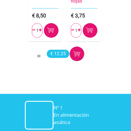
hojas
8,50
3,75




€ 12.25
Nº 1
En alimentación
asiática