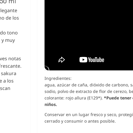
350 ml
elegante
no de los
ado tono
a y muy
aves notas
frescante.
a sakura
Ingredientes:
e a los
agua, azúcar de caña, dióxido de carbono, sa
uscan
sodio, polvo de extracto de flor de cerezo, b
colorante: rojo allura (E129*).
*Puede tener e
niños.
Conservar en un lugar fresco y seco, protegi
cerrado y consumir o antes posible.