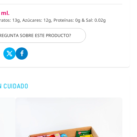
 ml.
ratos: 13g, Azúcares: 12g, Proteínas: 0g
&
Sal: 0.02g
PREGUNTA SOBRE ESTE PRODUCTO?
N CUIDADO