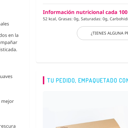
Información nutricional cada 100
52 kcal, Grasas: 0g, Saturadas: 0g, Carbohid
nales
¿TIENES ALGUNA 
dos en la
acompañar
sticada.
suaves
TU PEDIDO, EMPAQUETADO CO
r mejor
frescura