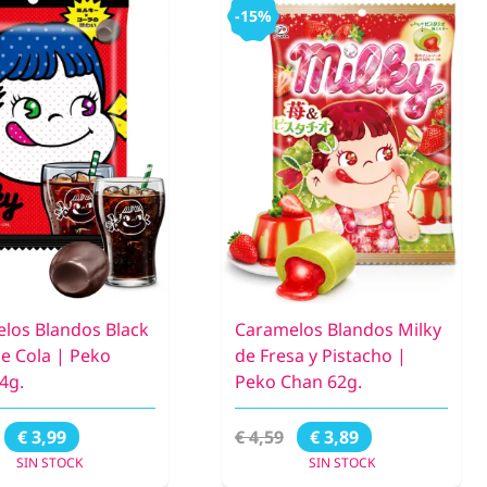
-15%
los Blandos Black
Caramelos Blandos Milky
de Cola | Peko
de Fresa y Pistacho |
4g.
Peko Chan 62g.
€ 4,59
€ 3,99
€ 3,89
SIN STOCK
SIN STOCK