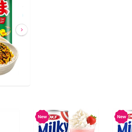
€ 2,63
€ 2,40
(IVA incluído)
COMPRAR
New
New