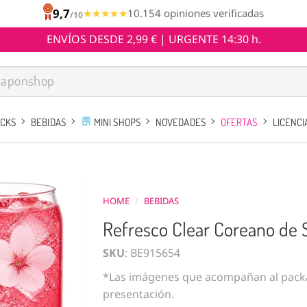
9,7
★★★★★
★★★★★
10.154 opiniones verificadas
/10
ENVÍOS DESDE 2,99 € | URGENTE 14:30 h.
ACKS
BEBIDAS
MINI SHOPS
NOVEDADES
OFERTAS
LICENCI
HOME
/
BEBIDAS
Refresco Clear Coreano de 
SKU
: BE915654
*Las imágenes que acompañan al packa
presentación.