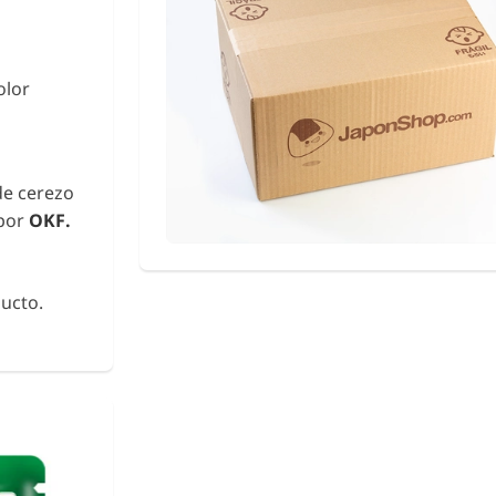
olor
de cerezo
 por
OKF.
ucto.
urikake
Fideos de Konjac
Shirataki con Ca