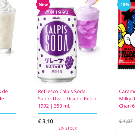
New
-18%
s de
Refresco Calpis Soda
Carame
de
Sabor Uva | Diseño Retro
Milky 
1992 | 350 ml.
Chan 6
€ 3,10
€ 4,87
SIN STOCK