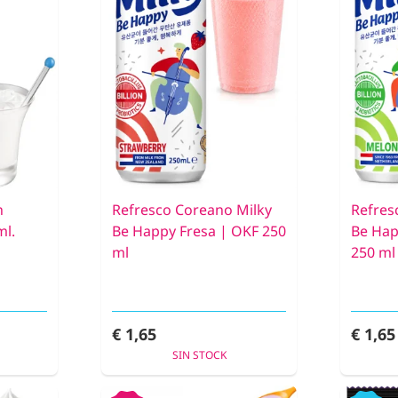
h
Refresco Coreano Milky
Refres
ml.
Be Happy Fresa | OKF 250
Be Hap
ml
250 ml
€ 1,65
€ 1,65
SIN STOCK