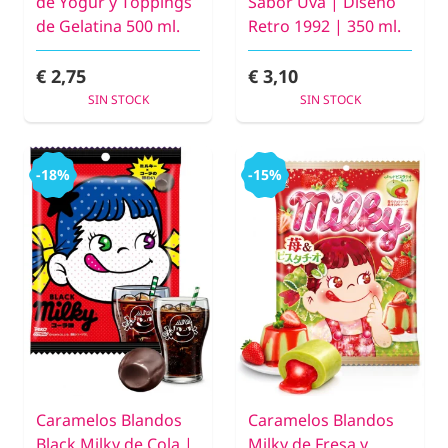
de Yogur y Toppings
Sabor Uva | Diseño
de Gelatina 500 ml.
Retro 1992 | 350 ml.
€ 2,75
€ 3,10
SIN STOCK
SIN STOCK
-18%
-15%
Caramelos Blandos
Caramelos Blandos
Black Milky de Cola |
Milky de Fresa y