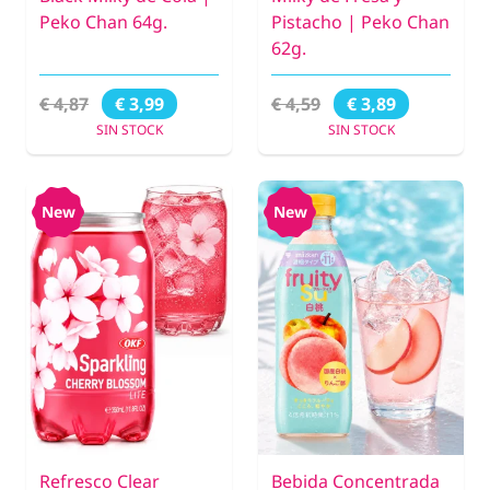
Peko Chan 64g.
Pistacho | Peko Chan
62g.
€ 4,87
€ 4,59
€ 3,99
€ 3,89
SIN STOCK
SIN STOCK
New
New
Refresco Clear
Bebida Concentrada