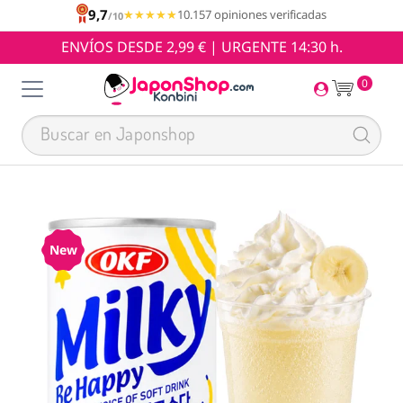
9,7
★★★★★
★★★★★
10.157 opiniones verificadas
/10
ENVÍOS DESDE 2,99 € | URGENTE 14:30 h.
0
New