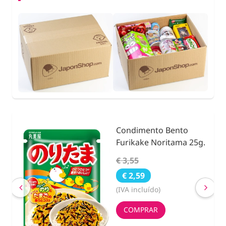
Condimento Bento
nidad
Furikake Noritama 25g.
€ 3,55
€ 2,59
(IVA incluído)
COMPRAR