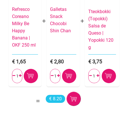
Refresco
Galletas
Tteokbokki
Coreano
Snack
(Topokki)
Milky Be
Chocobi
Salsa de
Happy
Shin Chan
Queso |
Banana |
Yopokki 120
OKF 250 ml
g
1,65
2,80
3,75






€ 8.20