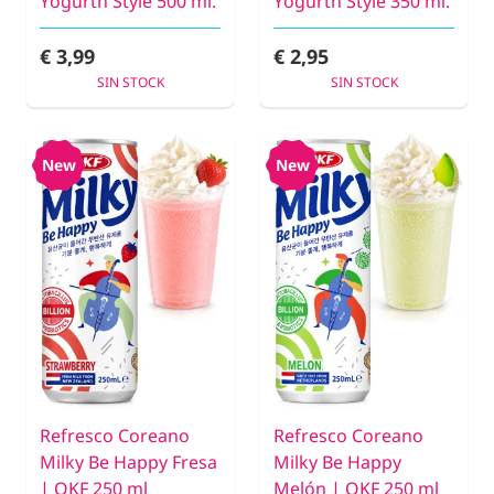
Yogurth Style 500 ml.
Yogurth Style 350 ml.
€ 3,99
€ 2,95
SIN STOCK
SIN STOCK
New
New
Refresco Coreano
Refresco Coreano
Milky Be Happy Fresa
Milky Be Happy
| OKF 250 ml
Melón | OKF 250 ml