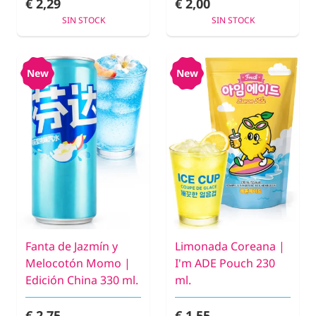
€ 2,29
€ 2,00
SIN STOCK
SIN STOCK
New
New
Fanta de Jazmín y
Limonada Coreana |
Melocotón Momo |
I'm ADE Pouch 230
Edición China 330 ml.
ml.
€ 2,75
€ 1,55