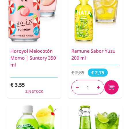
Horoyoi Melocotón
Ramune Sabor Yuzu
Momo | Suntory 350
200 ml
ml
€ 2,85
€ 2,75
€ 3,55
SIN STOCK