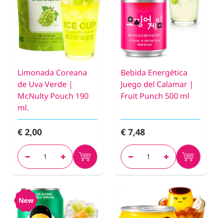
Limonada Coreana
Bebida Energética
de Uva Verde |
Juego del Calamar |
McNulty Pouch 190
Fruit Punch 500 ml
ml.
€ 2,00
€ 7,48
New