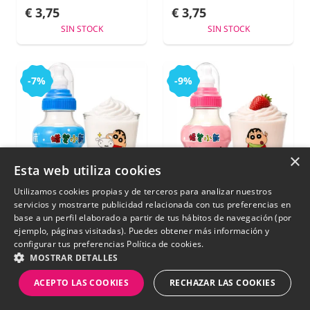
€ 3,75
€ 3,75
SIN STOCK
SIN STOCK
-7%
-9%
×
Esta web utiliza cookies
Utilizamos cookies propias y de terceros para analizar nuestros
servicios y mostrarte publicidad relacionada con tus preferencias en
base a un perfil elaborado a partir de tus hábitos de navegación (por
ejemplo, páginas visitadas). Puedes obtener más información y
configurar tus preferencias
Política de cookies.
Bebida Shin Chan
Bebida Shin Chan
MOSTRAR DETALLES
Original Probiótica |
Fresa Probiótica |
Botella Biberón
Botella Biberón
ACEPTO LAS COOKIES
RECHAZAR LAS COOKIES
Kawaii | 200 ml
Kawaii | 200 ml