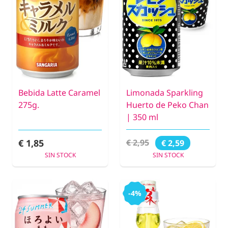
Bebida Latte Caramel
Limonada Sparkling
275g.
Huerto de Peko Chan
| 350 ml
€ 1,85
€ 2,95
€ 2,59
SIN STOCK
SIN STOCK
-4%