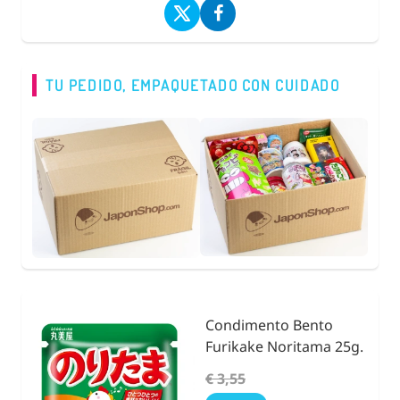
TU PEDIDO, EMPAQUETADO CON CUIDADO
Condimento Bento
nidad
Furikake Noritama 25g.
€ 3,55