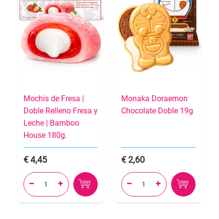
Mochis de Fresa |
Monaka Doraemon
Doble Relleno Fresa y
Chocolate Doble 19g
Leche | Bamboo
House 180g.
4,45
2,60



