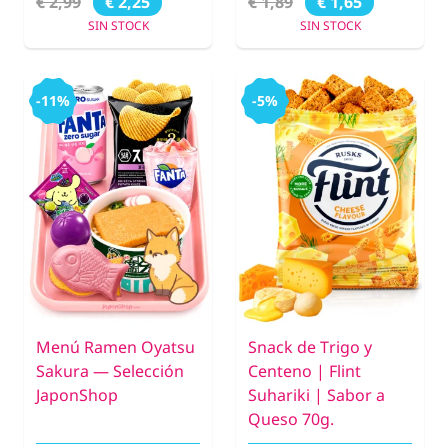
€ 2,99
€ 1,89
€ 2,25
€ 1,65
SIN STOCK
SIN STOCK
-11%
-5%
Menú Ramen Oyatsu
Snack de Trigo y
Sakura — Selección
Centeno | Flint
JaponShop
Suhariki | Sabor a
Queso 70g.