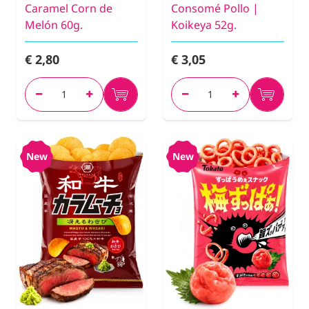
Caramel Corn de
Consomé Pollo |
Melón 60g.
Koikeya 52g.
€ 2,80
€ 3,05
New
New