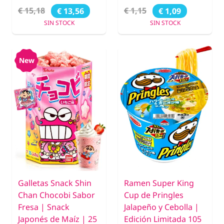
€ 15,18
€ 1,15
€ 13,56
€ 1,09
SIN STOCK
SIN STOCK
New
Galletas Snack Shin
Ramen Super King
Chan Chocobi Sabor
Cup de Pringles
Fresa | Snack
Jalapeño y Cebolla |
Japonés de Maíz | 25
Edición Limitada 105