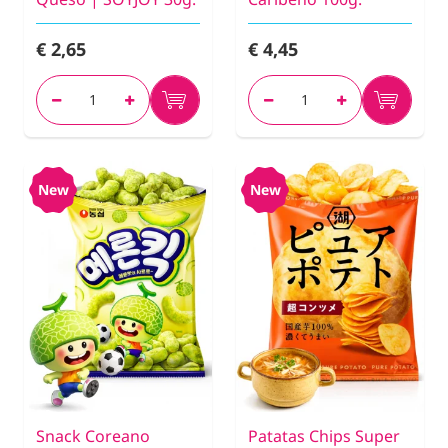
€ 2,65
€ 4,45
New
New
Snack Coreano
Patatas Chips Super