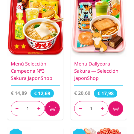
Menú Selección
Menu Dallyeora
Campeona Nº3 |
Sakura — Selección
Sakura JaponShop
JaponShop
€ 14,89
€ 20,60
€ 12,69
€ 17,98