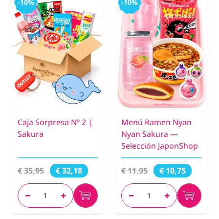
-10%
-10%
Caja Sorpresa Nº 2 |
Menú Ramen Nyan
Sakura
Nyan Sakura —
Selección JaponShop
€ 35,95
€ 11,95
€ 32,18
€ 10,75