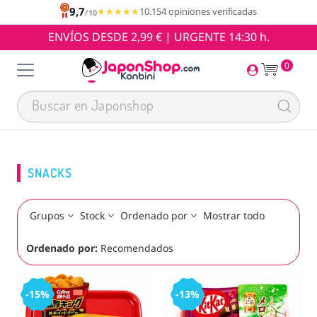
9,7
★★★★★
★★★★★
10.154 opiniones verificadas
/10
ENVÍOS DESDE 2,99 € | URGENTE 14:30 h.
0
SNACKS
Grupos
Stock
Ordenado por
Mostrar todo
Ordenado por:
Recomendados
-15%
-13%