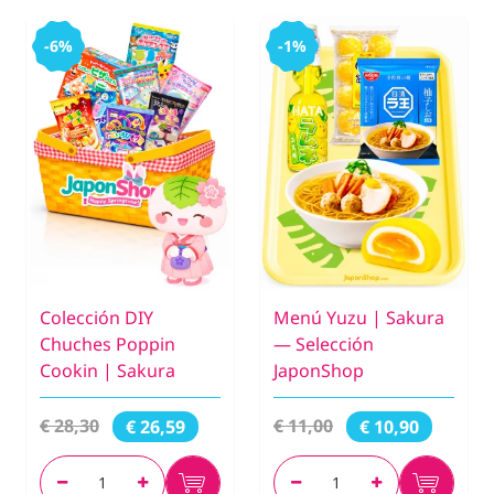
-6%
-1%
Colección DIY
Menú Yuzu | Sakura
Chuches Poppin
— Selección
Cookin | Sakura
JaponShop
€ 28,30
€ 11,00
€ 26,59
€ 10,90