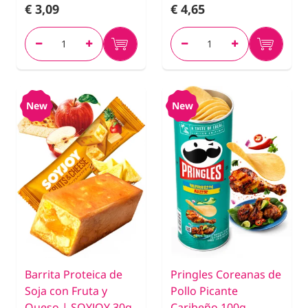
€ 3,09
€ 4,65
New
New
Barrita Proteica de
Pringles Coreanas de
Soja con Fruta y
Pollo Picante
Queso | SOYJOY 30g.
Caribeño 100g.