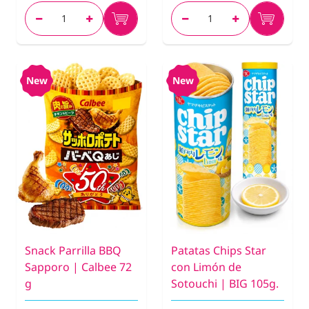
New
New
Snack Parrilla BBQ
Patatas Chips Star
Sapporo | Calbee 72
con Limón de
g
Sotouchi | BIG 105g.