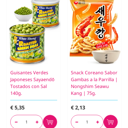
Guisantes Verdes
Snack Coreano Sabor
Japoneses Sayaendō
Gambas a la Parrilla |
Tostados con Sal
Nongshim Seawu
140g.
Kang | 75g.
€ 5,35
€ 2,13