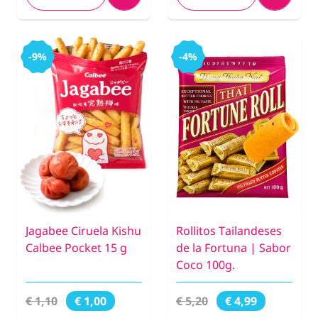
-9%
-4%
Jagabee Ciruela Kishu
Rollitos Tailandeses
Calbee Pocket 15 g
de la Fortuna | Sabor
Coco 100g.
€ 1,10
€ 5,20
€ 1,00
€ 4,99