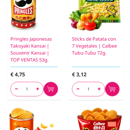
Pringles Japonesas
Sticks de Patata con
Takoyaki Kansai |
7 Vegetales | Calbee
Souvenir Kansai |
Tubu-Tubu 72g.
TOP VENTAS 53g.
€ 4,75
€ 3,12