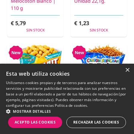
Melocotón Blanco |
Unidad 22,1g.
110 g
€ 5,79
€ 1,23
SIN STOCK
SIN STOCK
New
New
×
Esta web utiliza cookies
Utilizamos cookies propias y de terceros para analizar nuestros
servicios y mostrarte publicidad relacionada con tus preferencias en
base a un perfil elaborado a partir de tus hábitos de navegación (por
ejemplo, páginas visitadas). Puedes obtener más información y
configurar tus preferencias
Política de cookies.
MOSTRAR DETALLES
ACEPTO LAS COOKIES
RECHAZAR LAS COOKIES
Ganchitos de Maiz
Snack Crujiente de
Champiñones |
Ramen Sabor Pollo |