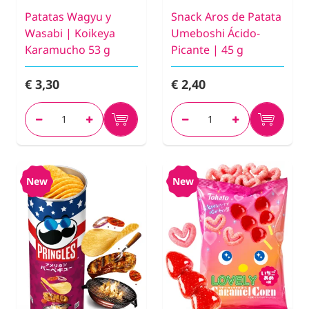
Patatas Wagyu y
Snack Aros de Patata
Wasabi | Koikeya
Umeboshi Ácido-
Karamucho 53 g
Picante | 45 g
€ 3,30
€ 2,40
New
New