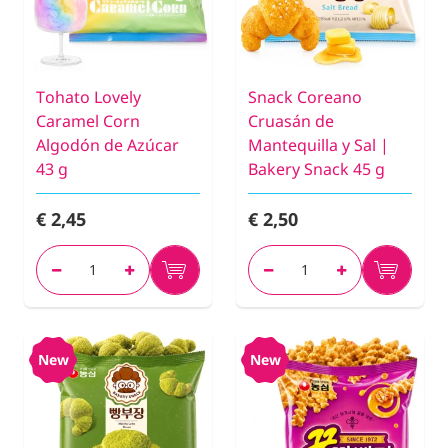
Tohato Lovely
Snack Coreano
Caramel Corn
Cruasán de
Algodón de Azúcar
Mantequilla y Sal |
43 g
Bakery Snack 45 g
€ 2,45
€ 2,50
New
New