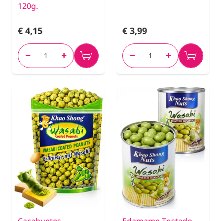
120g.
€ 4,15
€ 3,99