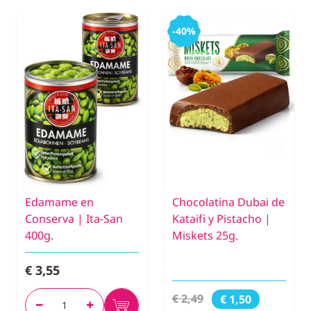
-40%
Edamame en
Chocolatina Dubai de
Conserva | Ita-San
Kataifi y Pistacho |
400g.
Miskets 25g.
€ 3,55
€ 2,49
€ 1,50