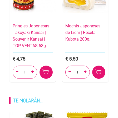
Pringles Japonesas
Mochis Japoneses
Takoyaki Kansai |
de Lichi | Receta
Souvenir Kansai |
Kubota 200g.
TOP VENTAS 53g.
4,75
5,50




TE MOLARÁN…