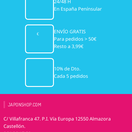
24/48 H
En España Penínsular
ENVÍO GRATIS
Para pedidos > 50€
Resto a 3,99€
10% de Dto.
Cada 5 pedidos
JAPONSHOP.COM
C/ Villafranca 47. P.I. Vía Europa 12550 Almazora
Castellón.