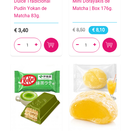
Dulce Tradicional
Mini Dorayakis de
Pudín Yokan de
Matcha | Box 176g.
Matcha 83g.
3,40
8,50
8,10



