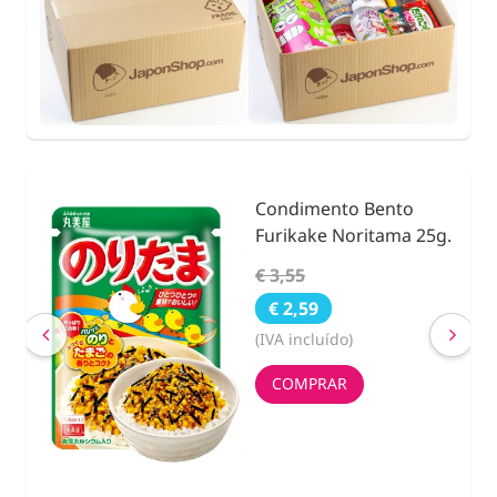
Condimento Bento
nidad
Furikake Noritama 25g.
€ 3,55
€ 2,59
(IVA incluído)
COMPRAR