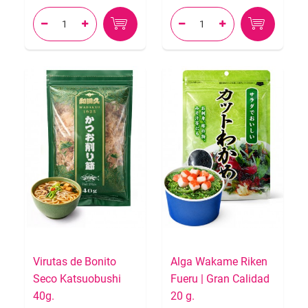




Virutas de Bonito
Alga Wakame Riken
Seco Katsuobushi
Fueru | Gran Calidad
40g.
20 g.