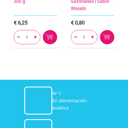
300 g
Sazonadas | Sabor
Wasabi
6,25
0,80




Nº 1
En alimentación
asiática