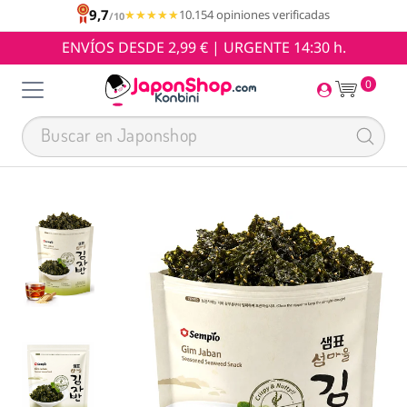
9,7
★★★★★
★★★★★
10.154 opiniones verificadas
/10
ENVÍOS DESDE 2,99 € | URGENTE 14:30 h.
0