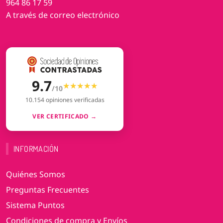
964 86 17 59
A través de correo electrónico
9.7
★★★★★
★★★★★
/10
10.154 opiniones verificadas
VER CERTIFICADO →
INFORMACIÓN
Quiénes Somos
Preguntas Frecuentes
Sistema Puntos
Condiciones de compra y Envíos