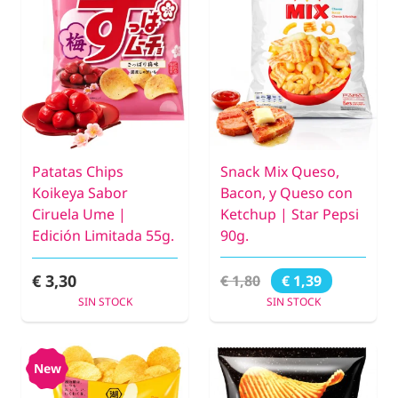
Patatas Chips
Snack Mix Queso,
Koikeya Sabor
Bacon, y Queso con
Ciruela Ume |
Ketchup | Star Pepsi
Edición Limitada 55g.
90g.
€ 3,30
€ 1,80
€ 1,39
SIN STOCK
SIN STOCK
New