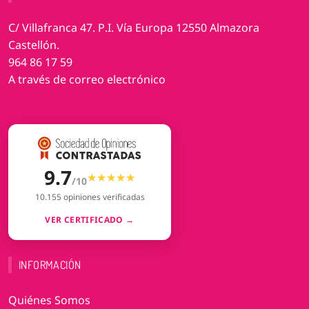
C/ Villafranca 47. P.I. Vía Europa 12550 Almazora
Castellón.
964 86 17 59
A través de correo electrónico
9.7
★★★★★
★★★★★
/10
10.155 opiniones verificadas
VER CERTIFICADO →
INFORMACIÓN
Quiénes Somos