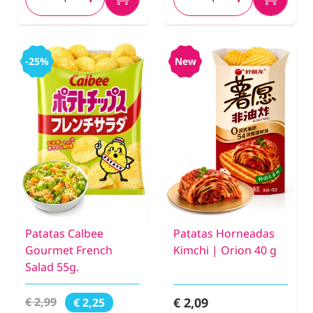
-25%
New
Patatas Calbee
Patatas Horneadas
Gourmet French
Kimchi | Orion 40 g
Salad 55g.
€ 2,09
€ 2,99
€ 2,25