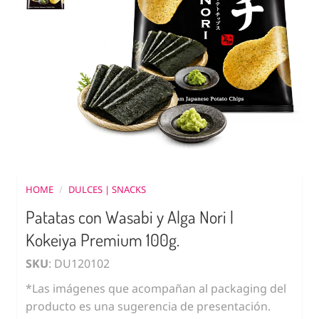
HOME
/
DULCES | SNACKS
Patatas con Wasabi y Alga Nori |
Kokeiya Premium 100g.
SKU
: DU120102
*Las imágenes que acompañan al packaging del
producto es una sugerencia de presentación.