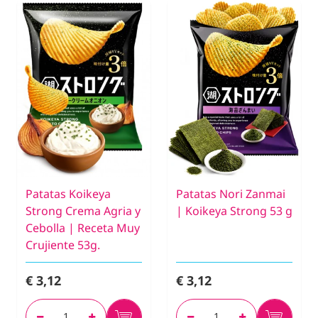
Patatas Koikeya
Patatas Nori Zanmai
Strong Crema Agria y
| Koikeya Strong 53 g
Cebolla | Receta Muy
Crujiente 53g.
€ 3,12
€ 3,12