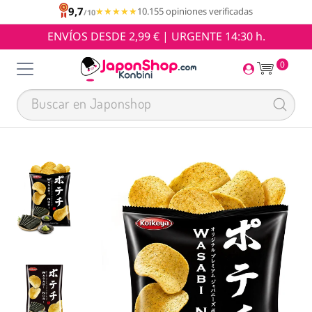
9,7
★★★★★
★★★★★
10.155 opiniones verificadas
/10
ENVÍOS DESDE 2,99 € | URGENTE 14:30 h.
0