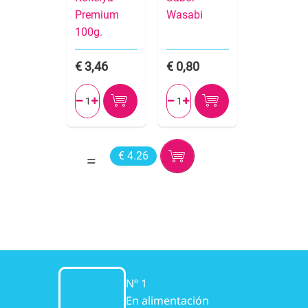
Premium
Wasabi
100g.
3,46
0,80




€ 4.26
Nº 1
En alimentación