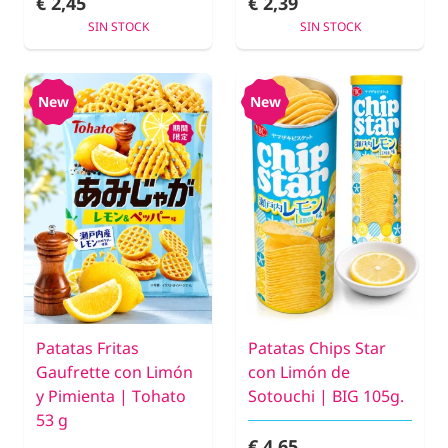
€ 2,45
€ 2,39
SIN STOCK
SIN STOCK
New
New
Patatas Fritas
Patatas Chips Star
Gaufrette con Limón
con Limón de
y Pimienta | Tohato
Sotouchi | BIG 105g.
53 g
€ 4,65