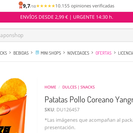
9,7
★★★★★
★★★★★
10.155 opiniones verificadas
/10
ENVÍOS DESDE 2,99 € | URGENTE 14:30 h.
ACKS
BEBIDAS
MINI SHOPS
NOVEDADES
OFERTAS
LICENCI
HOME
/
DULCES | SNACKS
Patatas Pollo Coreano Yang
SKU
: DU126457
*Las imágenes que acompañan al packa
presentación.