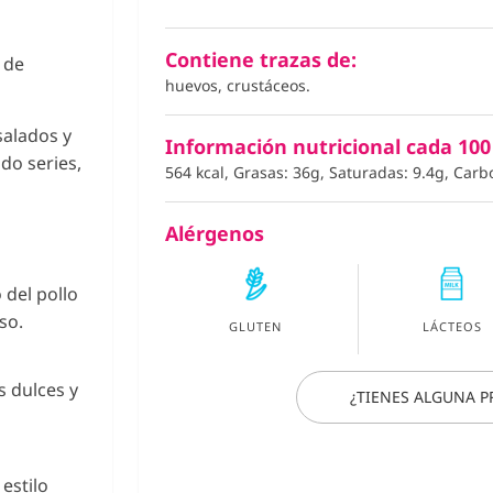
Contiene trazas de:
 de
huevos, crustáceos.
salados y
Información nutricional cada 100
do series,
564 kcal, Grasas: 36g, Saturadas: 9.4g, Carb
Alérgenos
 del pollo
so.
GLUTEN
LÁCTEOS
s dulces y
¿TIENES ALGUNA 
 estilo