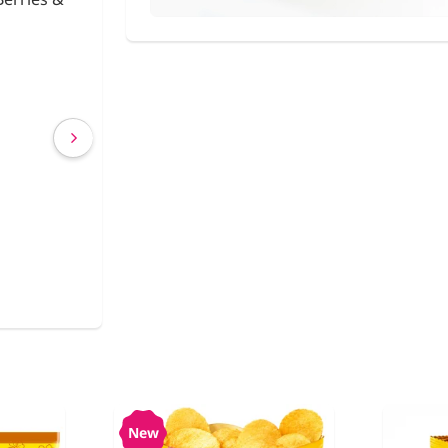
Shirataki con Ca
€ 2,63
€ 2,40
(IVA incluído)
COMPRAR
New