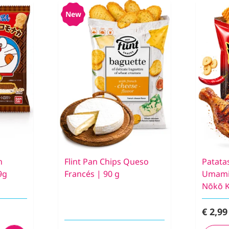
New
n
Flint Pan Chips Queso
Patatas
9g
Francés | 90 g
Umami 
Nōkō K
€ 2,99