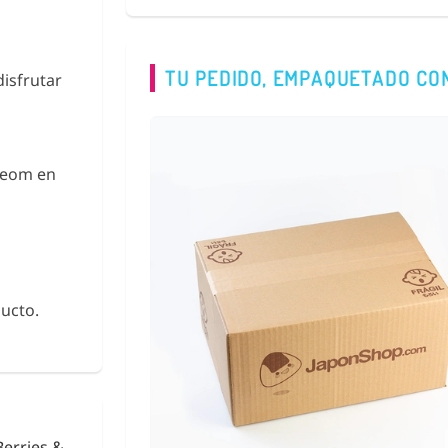
TU PEDIDO, EMPAQUETADO CO
isfrutar
yeom en
ucto.
urikake
Fideos de Konjac