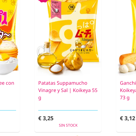
ee con
Patatas Suppamucho
Ganchi
Vinagre y Sal | Koikeya 55
Koikey
g
73 g
€ 3,25
€ 3,12
SIN STOCK