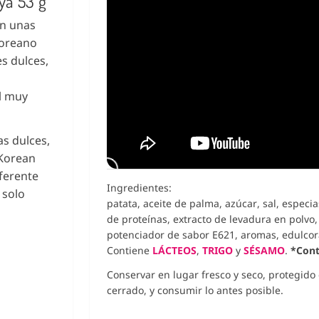
ya 53 g
on unas
coreano
s dulces,
l
il muy
as dulces,
 Korean
iferente
Ingredientes:
 solo
patata, aceite de palma, azúcar, sal, especia
de proteínas, extracto de levadura en polvo
potenciador de sabor E621, aromas, edulcor
Contiene
LÁCTEOS
,
TRIGO
y
SÉSAMO
.
*Conti
Conservar en lugar fresco y seco, protegido 
cerrado, y consumir lo antes posible.