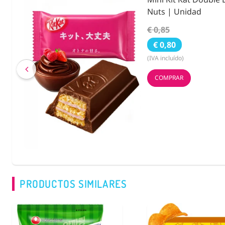
Noritama 25g.
€ 3,55
€ 2,59
(IVA incluído)
COMPRAR
PRODUCTOS SIMILARES