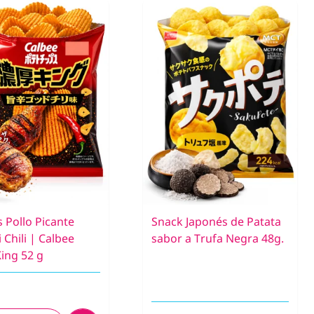
 Pollo Picante
Snack Japonés de Patata
Chili | Calbee
sabor a Trufa Negra 48g.
ing 52 g